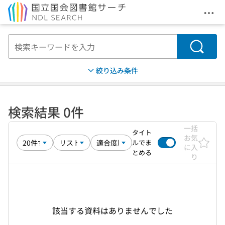
メニ
本文へ移動
検索
絞り込み条件
検索結果 0件
一括
タイト
お気
ルでま
に入
とめる
り
該当する資料はありませんでした