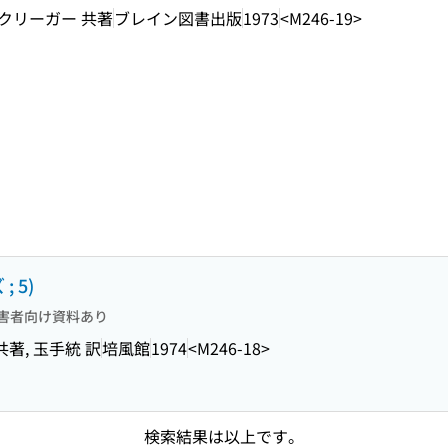
 クリーガー 共著
ブレイン図書出版
1973
<M246-19>
 5)
害者向け資料あり
共著, 玉手統 訳
培風館
1974
<M246-18>
検索結果は以上です。