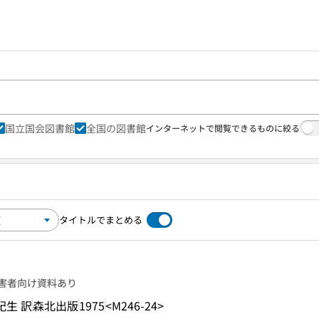
国立国会図書館
全国の図書館
インターネットで閲覧できるものに絞る
タイトルでまとめる
害者向け資料あり
紀生 訳
森北出版
1975
<M246-24>