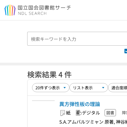
本文へ移動
検索結果 4 件
異方弾性板の理論
紙
デジタル
図書
障
S.A.アムバルツミャン 原著, 神谷