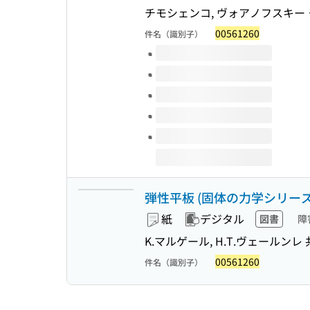
チモシェンコ, ヴォアノフスキー
00561260
件名（識別子）
このタイトルの巻号
弾性平板 (固体の力学シリーズ ;
紙
デジタル
図書
障
K.マルゲール, H.T.ヴェールンレ 
00561260
件名（識別子）