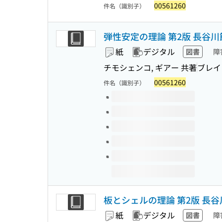
00561260
件名（識別子）
弾性安定の理論 第2版 長谷川節訳
紙
デジタル
図書
障
チモシェンコ, ギアー 共著
ブレイ
00561260
件名（識別子）
このタイトルの巻号
板とシェルの理論 第2版 長谷川
紙
デジタル
図書
障