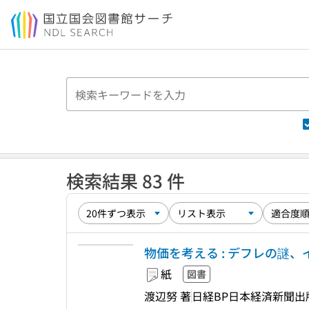
本文へ移動
検索結果 83 件
物価を考える : デフレの謎
紙
図書
渡辺努 著
日経BP日本経済新聞出