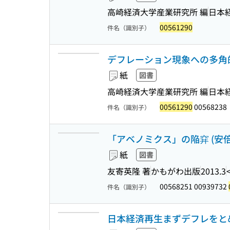
高崎経済大学産業研究所 編
日本
00561290
件名（識別子）
デフレーション現象への多角
紙
図書
高崎経済大学産業研究所 編
日本
00561290
00568238
件名（識別子）
「アベノミクス」の陥穽 (安倍新
紙
図書
友寄英隆 著
かもがわ出版
2013.3
00568251 00939732
件名（識別子）
日本経済再生まずデフレをと