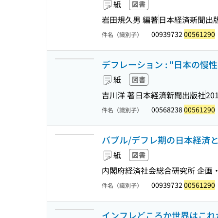
紙
図書
岩田規久男 編著
日本経済新聞出
00939732
00561290
件名（識別子）
デフレーション : "日本の慢
紙
図書
吉川洋 著
日本経済新聞出版社
201
00568238
00561290
件名（識別子）
バブル/デフレ期の日本経済と
紙
図書
内閣府経済社会総合研究所 企画
00939732
00561290
件名（識別子）
インフレどころか世界はこれからデ