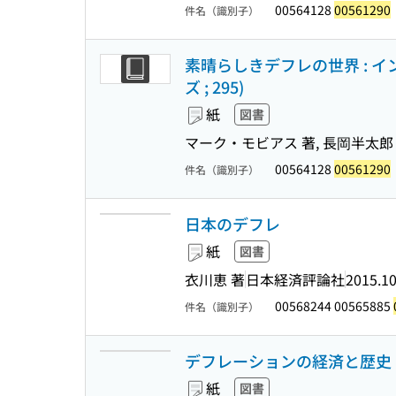
00564128
00561290
件名（識別子）
素晴らしきデフレの世界 : 
ズ ; 295)
紙
図書
マーク・モビアス 著, 長岡半太郎 
00564128
00561290
件名（識別子）
日本のデフレ
紙
図書
衣川恵 著
日本経済評論社
2015.1
00568244 00565885
件名（識別子）
デフレーションの経済と歴史
紙
図書