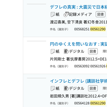
デフレの真実 : 大震災で日
紙
記録メディア
図書
渡辺喜美, 菅下清廣 著
幻冬舎
2011
00568251
00561290
件名（識別子）
円のゆくえを問いなおす : 実証
紙
デジタル
図書
障
片岡剛士 著
筑摩書房
2012.5
<DE1
00563092 00561926
件名（識別子）
インフレとデフレ (講談社学術文庫
紙
デジタル
図書
障
岩田規久男 [著]
講談社
2012.4
<DF
00564128
00561290
件名（識別子）