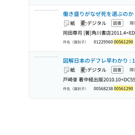
働き盛りがなぜ死を選ぶのか : 〈
紙
デジタル
図書
障
岡田尊司 [著]
角川書店
2011.4
<ED
01229560
00561290
件名（識別子）
図解日本のデフレ早わかり : 
紙
デジタル
図書
障
戸崎肇 著
中経出版
2010.10
<DC55
00568238
00561290
件名（識別子）