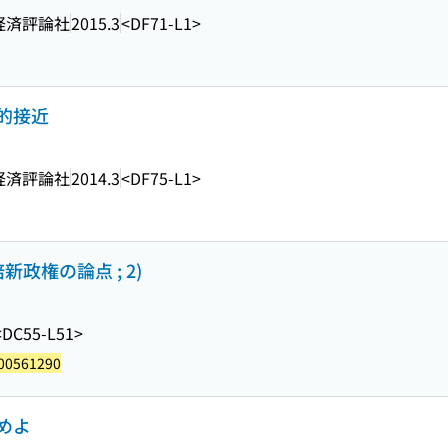
経済評論社
2015.3
<DF71-L1>
的接近
経済評論社
2014.3
<DF75-L1>
政権の論点 ; 2)
<DC55-L51>
00561290
めよ