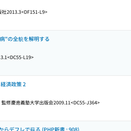
版社
2013.3
<DF151-L9>
性病"の全貌を解明する
3.1
<DC55-L19>
経済政策 2
・監修
慶應義塾大学出版会
2009.11
<DC55-J364>
フレで蘇る (PHP新書 ; 908)