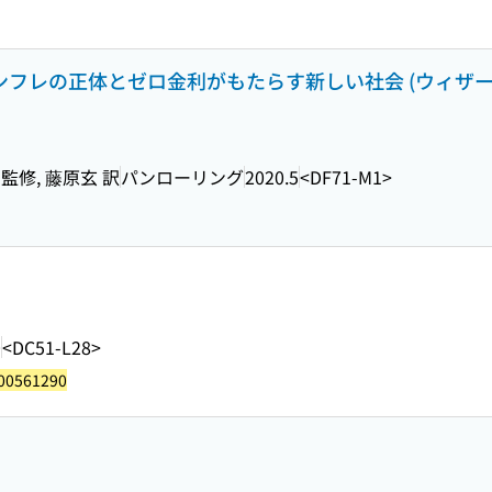
インフレの正体とゼロ金利がもたらす新しい社会 (ウィザ
監修, 藤原玄 訳
パンローリング
2020.5
<DF71-M1>
0
<DC51-L28>
00561290