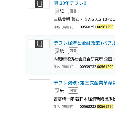
喝!20年デフレ!!
紙
図書
三橋貴明 著
あ・うん
2012.10
<DC
00568251
00561290
件名（識別子）
デフレ経済と金融政策 (バブル
紙
図書
内閣府経済社会総合研究所 企画・
00939732
00561290
件名（識別子）
デフレ突破 : 第三次産業革命
紙
図書
齋藤精一郎 著
日本経済新聞出版
00568238
00561290
件名（識別子）