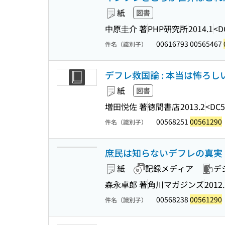
紙
図書
中原圭介 著
PHP研究所
2014.1
<D
00616793 00565467
件名（識別子）
デフレ救国論 : 本当は怖ろしい
紙
図書
増田悦佐 著
徳間書店
2013.2
<DC5
00568251
00561290
件名（識別子）
庶民は知らないデフレの真実 : 
紙
記録メディア
デ
森永卓郎 著
角川マガジンズ
2012.
00568238
00561290
件名（識別子）