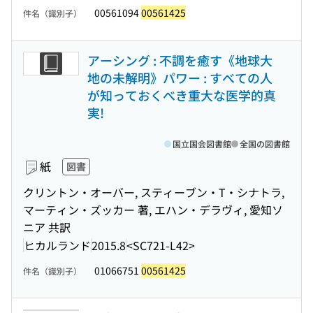
00561094
00561425
件名（識別子）
アーシング : 不調を癒す《地球大
地の未解明》パワー : すべての人
が知っておくべき重大な医学的真
実!
国立国会図書館
全国の図書館
紙
図書
クリントン・オーバー, スティーブン・T・シナトラ,
マーティン・ズッカー 著, エハン・デラヴィ, 愛知ソ
ニア 共訳
ヒカルランド
2015.8
<SC721-L42>
01066751
00561425
件名（識別子）