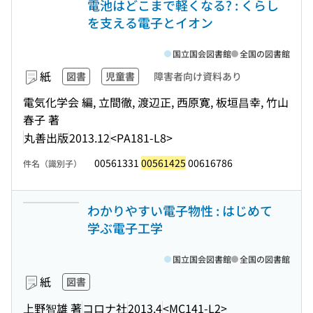
電池はどこまで軽くなる? : くらし
を支える電子とイオン
国立国会図書館
全国の図書館
紙
図書
児童書
障害者向け資料あり
電気化学会 編, 立間徹, 渡辺正, 西原寛, 板垣昌幸, 竹山
春子 著
丸善出版
2013.12
<PA181-L8>
00561331
00561425
00616786
件名（識別子）
わかりやすい電子物性 : はじめて
学ぶ電子工学
国立国会図書館
全国の図書館
紙
図書
上野智雄 著
コロナ社
2013.4
<MC141-L2>