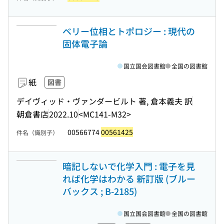
ベリー位相とトポロジー : 現代の
固体電子論
国立国会図書館
全国の図書館
紙
図書
デイヴィッド・ヴァンダービルト 著, 倉本義夫 訳
朝倉書店
2022.10
<MC141-M32>
00566774
00561425
件名（識別子）
暗記しないで化学入門 : 電子を見
れば化学はわかる 新訂版 (ブルー
バックス ; B-2185)
国立国会図書館
全国の図書館