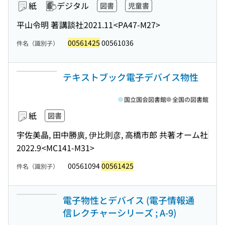
紙
デジタル
図書
児童書
平山令明 著
講談社
2021.11
<PA47-M27>
00561425
00561036
件名（識別子）
テキストブック電子デバイス物性
国立国会図書館
全国の図書館
紙
図書
宇佐美晶, 田中勝廣, 伊比則彦, 高橋市郎 共著
オーム社
2022.9
<MC141-M31>
00561094
00561425
件名（識別子）
電子物性とデバイス (電子情報通
信レクチャーシリーズ ; A-9)