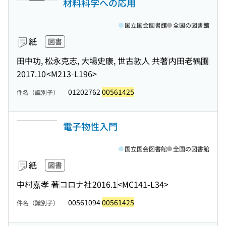
材料科学への応用
国立国会図書館
全国の図書館
紙
図書
田中功, 松永克志, 大場史康, 世古敦人 共著
内田老鶴圃
2017.10
<M213-L196>
01202762
00561425
件名（識別子）
電子物性入門
国立国会図書館
全国の図書館
紙
図書
中村嘉孝 著
コロナ社
2016.1
<MC141-L34>
00561094
00561425
件名（識別子）