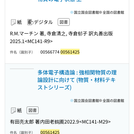
国立国会図書館
全国の図書館
紙
デジタル
図書
R.M.マーチン 著, 寺倉清之, 寺倉郁子 訳
丸善出版
2025.1
<MC141-R9>
00566774
00561425
件名（識別子）
多体電子構造論 : 強相関物質の理
論設計に向けて (物質・材料テキ
ストシリーズ)
国立国会図書館
全国の図書館
紙
図書
有田亮太郎 著
内田老鶴圃
2022.9
<MC141-M29>
00561425
件名（識別子）