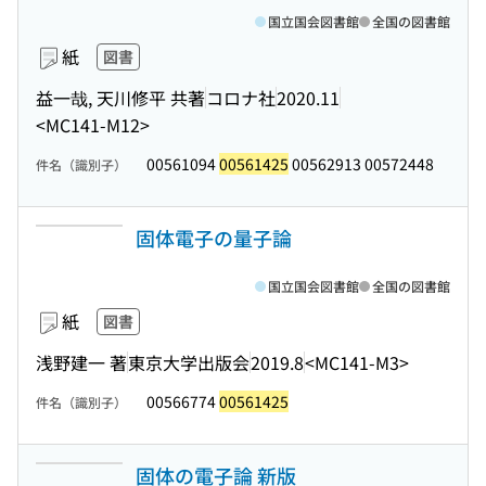
国立国会図書館
全国の図書館
紙
図書
益一哉, 天川修平 共著
コロナ社
2020.11
<MC141-M12>
00561094
00561425
00562913 00572448
件名（識別子）
固体電子の量子論
国立国会図書館
全国の図書館
紙
図書
浅野建一 著
東京大学出版会
2019.8
<MC141-M3>
00566774
00561425
件名（識別子）
固体の電子論 新版