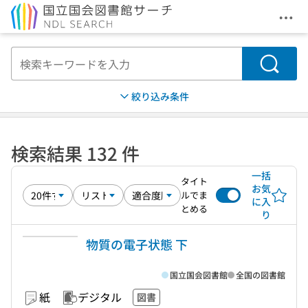
メニ
本文へ移動
検索
絞り込み条件
検索結果 132 件
一括
タイト
お気
ルでま
に入
とめる
り
物質の電子状態 下
国立国会図書館
全国の図書館
紙
デジタル
図書