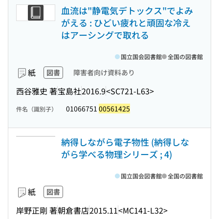
血流は"静電気デトックス"でよみ
がえる : ひどい疲れと頑固な冷え
はアーシングで取れる
国立国会図書館
全国の図書館
紙
図書
障害者向け資料あり
西谷雅史 著
宝島社
2016.9
<SC721-L63>
01066751
00561425
件名（識別子）
納得しながら電子物性 (納得しな
がら学べる物理シリーズ ; 4)
国立国会図書館
全国の図書館
紙
図書
岸野正剛 著
朝倉書店
2015.11
<MC141-L32>