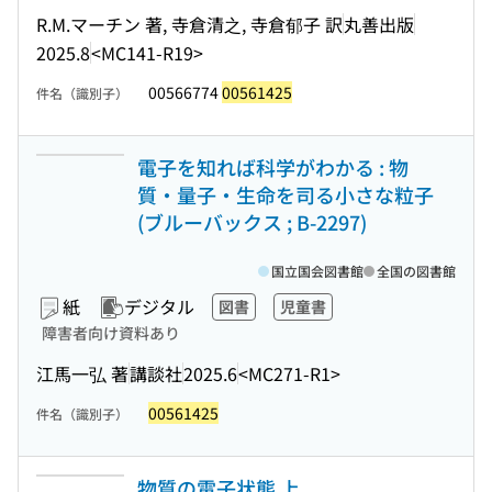
R.M.マーチン 著, 寺倉清之, 寺倉郁子 訳
丸善出版
2025.8
<MC141-R19>
00566774
00561425
件名（識別子）
電子を知れば科学がわかる : 物
質・量子・生命を司る小さな粒子
(ブルーバックス ; B-2297)
国立国会図書館
全国の図書館
紙
デジタル
図書
児童書
障害者向け資料あり
江馬一弘 著
講談社
2025.6
<MC271-R1>
00561425
件名（識別子）
物質の電子状態 上