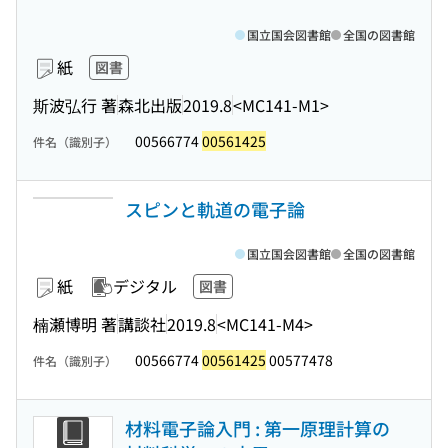
国立国会図書館
全国の図書館
紙
図書
斯波弘行 著
森北出版
2019.8
<MC141-M1>
00566774
00561425
件名（識別子）
スピンと軌道の電子論
国立国会図書館
全国の図書館
紙
デジタル
図書
楠瀬博明 著
講談社
2019.8
<MC141-M4>
00566774
00561425
00577478
件名（識別子）
材料電子論入門 : 第一原理計算の