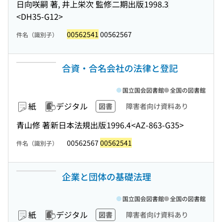
日向咲嗣 著, 井上栄次 監修
二期出版
1998.3
<DH35-G12>
00562541
00562567
件名（識別子）
合資・合名会社の法律と登記
国立国会図書館
全国の図書館
紙
デジタル
図書
障害者向け資料あり
青山修 著
新日本法規出版
1996.4
<AZ-863-G35>
00562567
00562541
件名（識別子）
企業と団体の基礎法理
国立国会図書館
全国の図書館
紙
デジタル
図書
障害者向け資料あり