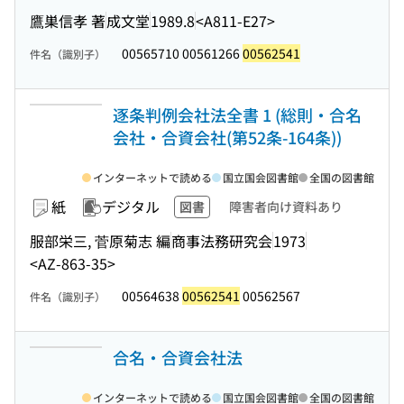
鷹巣信孝 著
成文堂
1989.8
<A811-E27>
00565710 00561266
00562541
件名（識別子）
逐条判例会社法全書 1 (総則・合名
会社・合資会社(第52条-164条))
インターネットで読める
国立国会図書館
全国の図書館
紙
デジタル
図書
障害者向け資料あり
服部栄三, 菅原菊志 編
商事法務研究会
1973
<AZ-863-35>
00564638
00562541
00562567
件名（識別子）
合名・合資会社法
インターネットで読める
国立国会図書館
全国の図書館