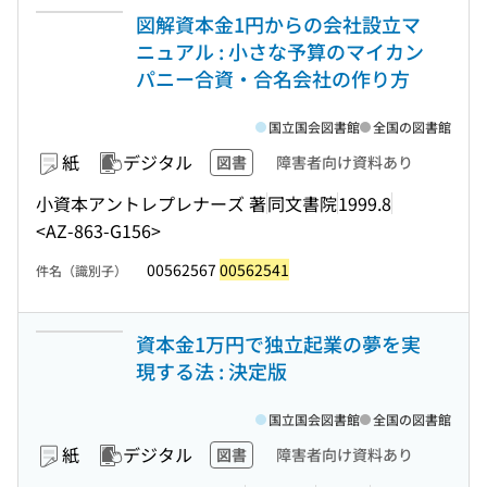
図解資本金1円からの会社設立マ
ニュアル : 小さな予算のマイカン
パニー合資・合名会社の作り方
国立国会図書館
全国の図書館
紙
デジタル
図書
障害者向け資料あり
小資本アントレプレナーズ 著
同文書院
1999.8
<AZ-863-G156>
00562567
00562541
件名（識別子）
資本金1万円で独立起業の夢を実
現する法 : 決定版
国立国会図書館
全国の図書館
紙
デジタル
図書
障害者向け資料あり