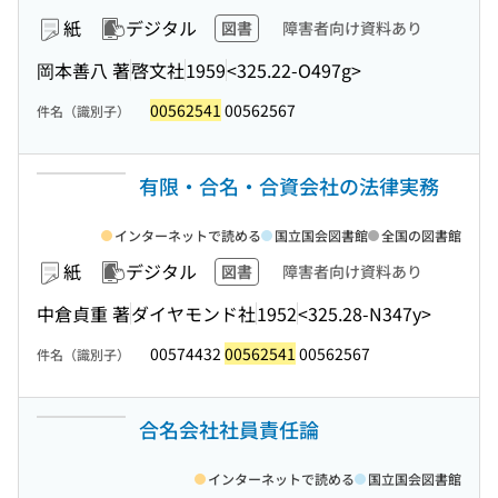
紙
デジタル
図書
障害者向け資料あり
岡本善八 著
啓文社
1959
<325.22-O497g>
00562541
00562567
件名（識別子）
有限・合名・合資会社の法律実務
インターネットで読める
国立国会図書館
全国の図書館
紙
デジタル
図書
障害者向け資料あり
中倉貞重 著
ダイヤモンド社
1952
<325.28-N347y>
00574432
00562541
00562567
件名（識別子）
合名会社社員責任論
インターネットで読める
国立国会図書館