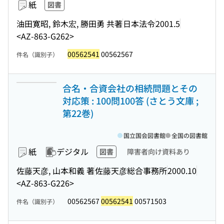
紙
図書
油田寛昭, 鈴木宏, 勝田勇 共著
日本法令
2001.5
<AZ-863-G262>
00562541
00562567
件名（識別子）
合名・合資会社の相続問題とその
対応策 : 100問100答 (さとう文庫 ;
第22巻)
国立国会図書館
全国の図書館
紙
デジタル
図書
障害者向け資料あり
佐藤天彦, 山本和義 著
佐藤天彦総合事務所
2000.10
<AZ-863-G226>
00562567
00562541
00571503
件名（識別子）