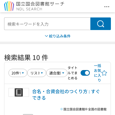
メニ
本文へ移動
検索
絞り込み条件
検索結果 10 件
一括
タイト
お気
ルでま
に入
とめる
り
合名・合資会社のつくり方 : すぐ
できる
国立国会図書館
全国の図書館