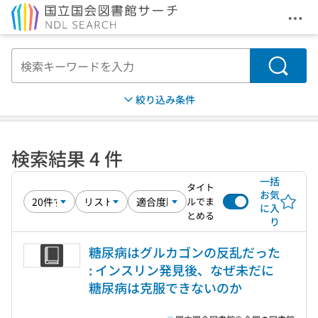
メニ
本文へ移動
検索
絞り込み条件
検索結果 4 件
一括
タイト
お気
ルでま
に入
とめる
り
糖尿病はグルカゴンの反乱だった
: インスリン発見後、なぜ未だに
糖尿病は克服できないのか