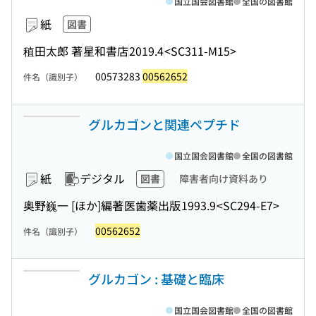
国立国会図書館
全国の図書館
紙
図書
稙田太郎 著
星和書店
2019.4
<SC311-M15>
00573283
00562652
件名（識別子）
グルカゴンと関連ペプチド
国立国会図書館
全国の図書館
紙
デジタル
図書
障害者向け資料あり
奥野巍一 [ほか]編著
医歯薬出版
1993.9
<SC294-E7>
00562652
件名（識別子）
グルカゴン : 基礎と臨床
国立国会図書館
全国の図書館