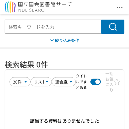
メニ
本文へ移動
検索
絞り込み条件
検索結果 0件
一括
タイト
お気
ルでま
に入
とめる
り
該当する資料はありませんでした