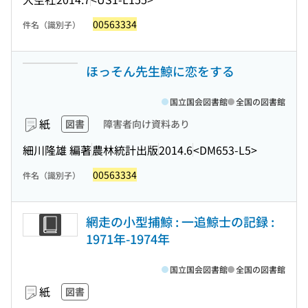
00563334
件名（識別子）
ほっそん先生鯨に恋をする
国立国会図書館
全国の図書館
紙
図書
障害者向け資料あり
細川隆雄 編著
農林統計出版
2014.6
<DM653-L5>
00563334
件名（識別子）
網走の小型捕鯨 : 一追鯨士の記録 :
1971年-1974年
国立国会図書館
全国の図書館
紙
図書