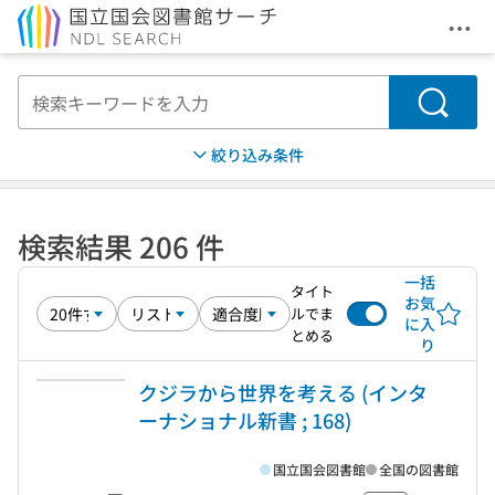
メニ
本文へ移動
検索
絞り込み条件
検索結果 206 件
一括
タイト
お気
ルでま
に入
とめる
り
クジラから世界を考える (インタ
ーナショナル新書 ; 168)
国立国会図書館
全国の図書館