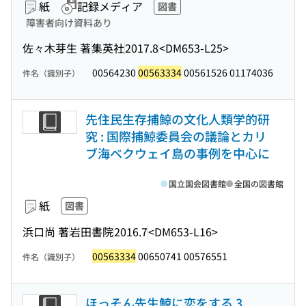
紙
記録メディア
図書
障害者向け資料あり
佐々木芽生 著
集英社
2017.8
<DM653-L25>
00564230
00563334
00561526 01174036
件名（識別子）
先住民生存捕鯨の文化人類学的研
究 : 国際捕鯨委員会の議論とカリ
ブ海ベクウェイ島の事例を中心に
国立国会図書館
全国の図書館
紙
図書
浜口尚 著
岩田書院
2016.7
<DM653-L16>
00563334
00650741 00576551
件名（識別子）
ほっそん先生鯨に恋をする 3