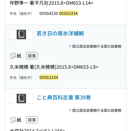
伴野準一 著
平凡社
2015.8
<DM653-L14>
00564230
00563334
件名（識別子）
若き日の南氷洋捕鯨
国立国会図書館
全国の図書館
紙
図書
久米穂積 著
[久米穂積]
2015.8
<DM653-L9>
00563334
件名（識別子）
こと典百科叢書 第39巻
国立国会図書館
全国の図書館
紙
図書
大空社
2014.7
<US1-L155>