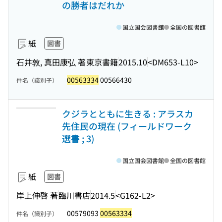
の勝者はだれか
国立国会図書館
全国の図書館
紙
図書
石井敦, 真田康弘 著
東京書籍
2015.10
<DM653-L10>
00563334
00566430
件名（識別子）
クジラとともに生きる : アラスカ
先住民の現在 (フィールドワーク
選書 ; 3)
国立国会図書館
全国の図書館
紙
図書
岸上伸啓 著
臨川書店
2014.5
<G162-L2>
00579093
00563334
件名（識別子）