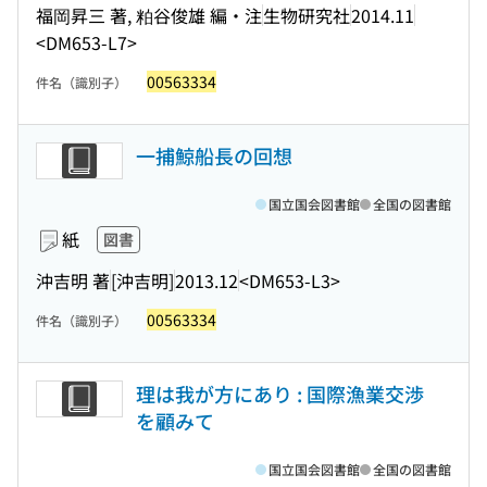
福岡昇三 著, 粕谷俊雄 編・注
生物研究社
2014.11
<DM653-L7>
00563334
件名（識別子）
一捕鯨船長の回想
国立国会図書館
全国の図書館
紙
図書
沖吉明 著
[沖吉明]
2013.12
<DM653-L3>
00563334
件名（識別子）
理は我が方にあり : 国際漁業交渉
を顧みて
国立国会図書館
全国の図書館