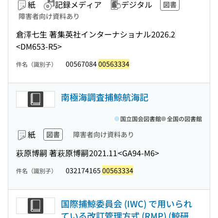
紙
記録メディア
デジタル
図書
障害者向け資料あり
倉澤七生 著
集英社インターナショナル
2026.2
<DM653-R5>
00567084
00563334
件名（識別子）
南極海調査捕鯨航海記
国立国会図書館
全国の図書館
紙
図書
障害者向け資料あり
萩原博嗣 著
萩原博嗣
2021.11
<GA94-M6>
032174165
00563334
件名（識別子）
国際捕鯨委員会 (IWC) で用いられ
ている改訂管理方式 (RMP) (鯨研