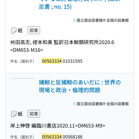
叢書 ; no. 15)
国立国会図書館
全国の図書館
紙
図書
袴田高志, 櫻本和美 監訳
日本鯨類研究所
2020.6
<DM653-M16>
00563334
01031595
件名（識別子）
捕鯨と反捕鯨のあいだに : 世界の
現場と政治・倫理的問題
国立国会図書館
全国の図書館
紙
図書
岸上伸啓 編
臨川書店
2020.11
<DM653-M9>
00563334
00568186
件名（識別子）