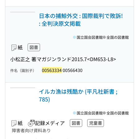
日本の捕鯨外交 : 国際裁判で敗訴!
: 全判決原文掲載
国立国会図書館
全国の図書館
紙
図書
小松正之 著
マガジンランド
2015.7
<DM653-L8>
00563334
00566430
件名（識別子）
イルカ漁は残酷か (平凡社新書 ;
785)
国立国会図書館
全国の図書館
紙
記録メディア
図書
児童書
障害者向け資料あり