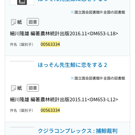
国立国会図書館
全国の図書館
紙
図書
細川隆雄 編著
農林統計出版
2016.11
<DM653-L18>
00563334
件名（識別子）
ほっそん先生鯨に恋をする 2
国立国会図書館
全国の図書館
紙
図書
細川隆雄 編著
農林統計出版
2015.11
<DM653-L12>
00563334
件名（識別子）
クジラコンプレックス : 捕鯨裁判