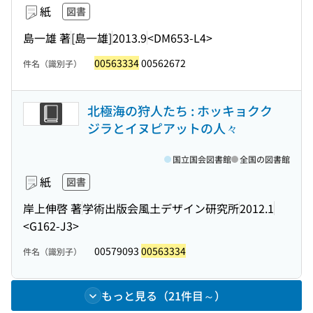
紙
図書
島一雄 著
[島一雄]
2013.9
<DM653-L4>
00563334
00562672
件名（識別子）
北極海の狩人たち : ホッキョクク
ジラとイヌピアットの人々
国立国会図書館
全国の図書館
紙
図書
岸上伸啓 著
学術出版会風土デザイン研究所
2012.1
<G162-J3>
00579093
00563334
件名（識別子）
もっと見る（21件目～）