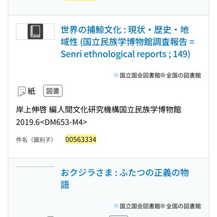
世界の捕鯨文化 : 現状・歴史・地
域性 (国立民族学博物館調査報告 =
Senri ethnological reports ; 149)
国立国会図書館
全国の図書館
紙
図書
岸上伸啓 編
人間文化研究機構国立民族学博物館
2019.6
<DM653-M4>
00563334
件名（識別子）
おクジラさま : ふたつの正義の物
語
国立国会図書館
全国の図書館