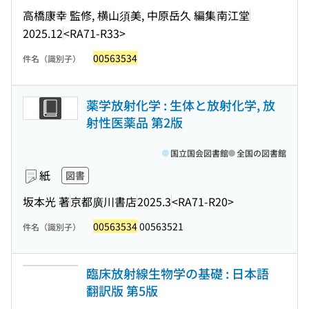
高橋康幸 監修, 横山須美, 中原岳久 編集
南江堂
2025.12
<RA71-R33>
00563534
件名（識別子）
薬学放射化学 : 生体と放射化学, 放
射性医薬品 第2版
国立国会図書館
全国の図書館
紙
図書
坂本光 著
京都廣川書店
2025.3
<RA71-R20>
00563534
00563521
件名（識別子）
臨床放射線生物学の基礎 : 日本語
翻訳版 第5版