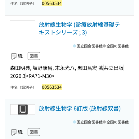
00563534
件名（識別子）
放射線生物学 (診療放射線基礎テ
キストシリーズ ; 3)
国立国会図書館
全国の図書館
紙
図書
森田明典, 坂野康昌, 末永光八, 黒田昌宏 著
共立出版
2020.3
<RA71-M30>
00563534
件名（識別子）
放射線生物学 6訂版 (放射線双書)
国立国会図書館
全国の図書館
紙
図書