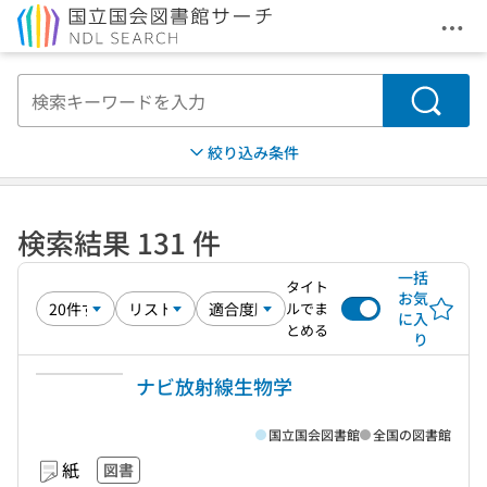
メニ
本文へ移動
検索
絞り込み条件
検索結果 131 件
一括
タイト
お気
ルでま
に入
とめる
り
ナビ放射線生物学
国立国会図書館
全国の図書館
紙
図書