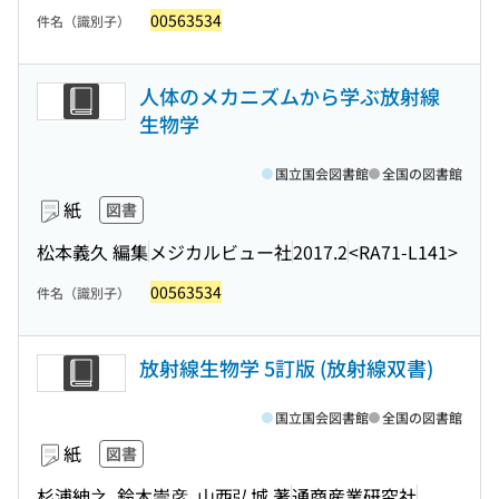
00563534
件名（識別子）
人体のメカニズムから学ぶ放射線
生物学
国立国会図書館
全国の図書館
紙
図書
松本義久 編集
メジカルビュー社
2017.2
<RA71-L141>
00563534
件名（識別子）
放射線生物学 5訂版 (放射線双書)
国立国会図書館
全国の図書館
紙
図書
杉浦紳之, 鈴木崇彦, 山西弘城 著
通商産業研究社