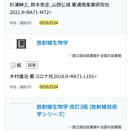
杉浦紳之, 鈴木崇彦, 山西弘城 著
通商産業研究社
2021.9
<RA71-M72>
00563534
件名（識別子）
放射線生物学
国立国会図書館
全国の図書館
紙
図書
木村雄治 著
コロナ社
2018.9
<RA71-L191>
00563534
件名（識別子）
放射線生物学 改訂3版 (放射線技術
学シリーズ)
国立国会図書館
全国の図書館