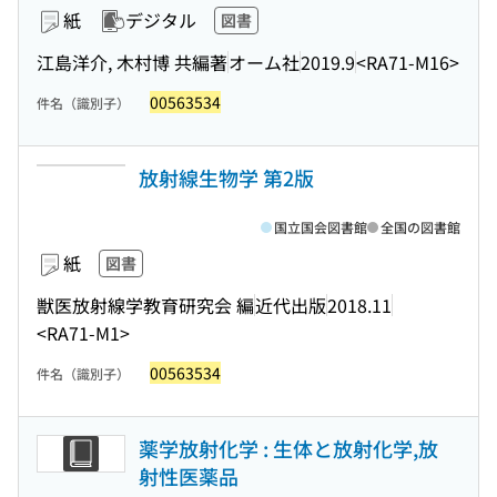
紙
デジタル
図書
江島洋介, 木村博 共編著
オーム社
2019.9
<RA71-M16>
00563534
件名（識別子）
放射線生物学 第2版
国立国会図書館
全国の図書館
紙
図書
獣医放射線学教育研究会 編
近代出版
2018.11
<RA71-M1>
00563534
件名（識別子）
薬学放射化学 : 生体と放射化学,放
射性医薬品