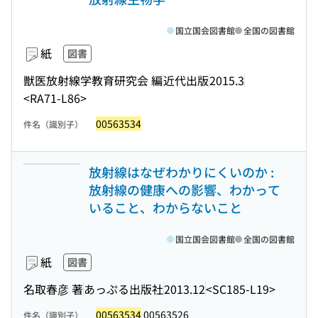
国立国会図書館
全国の図書館
紙
図書
獣医放射線学教育研究会 編
近代出版
2015.3
<RA71-L86>
00563534
件名（識別子）
放射線はなぜわかりにくいのか :
放射線の健康への影響、わかって
いること、わからないこと
国立国会図書館
全国の図書館
紙
図書
名取春彦 著
あっぷる出版社
2013.12
<SC185-L19>
00563534
00563526
件名（識別子）