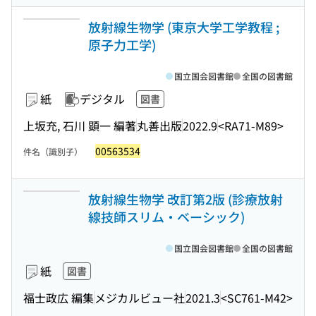
放射線生物学 (東京大学工学教程 ;
原子力工学)
国立国会図書館
全国の図書館
紙
デジタル
図書
上坂充, 石川 顕一 編著
丸善出版
2022.9
<RA71-M89>
00563534
件名（識別子）
放射線生物学 改訂第2版 (診療放射
線技師スリム・ベーシック)
国立国会図書館
全国の図書館
紙
図書
福士政広 編集
メジカルビュー社
2021.3
<SC761-M42>