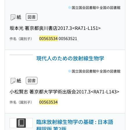
国立国会図書館
全国の図書館
紙
図書
坂本光 著
京都廣川書店
2017.3
<RA71-L151>
00563534
00563521
件名（識別子）
現代人のための放射線生物学
国立国会図書館
全国の図書館
紙
図書
小松賢志 著
京都大学学術出版会
2017.3
<RA71-L143>
00563534
件名（識別子）
臨床放射線生物学の基礎 : 日本語
翻訳版 第2版