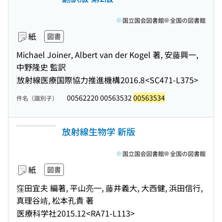
国立国会図書館
全国の図書館
紙
図書
Michael Joiner, Albert van der Kogel 著, 安藤興一,
中野隆史 監訳
放射線医療国際協力推進機構
2016.8
<SC471-L375>
00562220 00563532
00563534
件名（識別子）
放射線生物学 新版
国立国会図書館
全国の図書館
紙
図書
窪田宜夫 編著, 平山亮一, 藤井義大, 大西健, 浜田信行,
真理谷靖, 松本孔貴 著
医療科学社
2015.12
<RA71-L113>