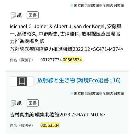
国立国会図書館
全国の図書館
紙
図書
Michael C. Joiner & Albert J. van der Kogel, 安藤興
一, 髙橋昭久, 中野隆史, 古澤佳也, 放射線医療国際協
力推進機構 監訳
放射線医療国際協力推進機構
2022.12
<SC471-M374>
001277734
00563534
件名（識別子）
放射線と生き物 (環境Eco選書 ; 16)
国立国会図書館
全国の図書館
紙
図書
吉村真由美 編集
北隆館
2023.7
<RA71-M106>
00563534
件名（識別子）