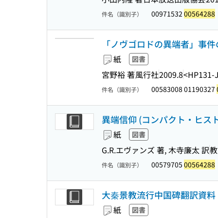
00971532
00564288
件名（識別子）
「ノヴゴロドの異端者」事件の
紙
図書
宮野裕 著
風行社
2009.8
<HP131-
00583008 01190327
件名（識別子）
異端信仰 (コンパクト・ヒスト
紙
図書
G.R.エヴァンズ 著, 木寺廉太 訳
教
00579705
00564288
件名（識別子）
大秦景教流行中国碑翻訳資料 
紙
図書