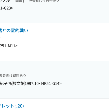
ジタル
図書
障害者向け資料あり
1-G23>
異端との霊的戦い
り
P51-M11>
害者向け資料あり
美紀子 訳
教文館
1997.10
<HP51-G14>
ト ; 20)