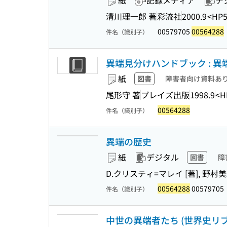
紙
記録メディア
デ
清川理一郎 著
彩流社
2000.9
<HP5
00579705
00564288
件名（識別子）
異端見分けハンドブック : 
紙
図書
障害者向け資料あ
尾形守 著
プレイズ出版
1998.9
<H
00564288
件名（識別子）
異端の歴史
紙
デジタル
図書
障
D.クリスティ=マレイ [著], 野村
00564288
00579705
件名（識別子）
中世の異端者たち (世界史リブレッ