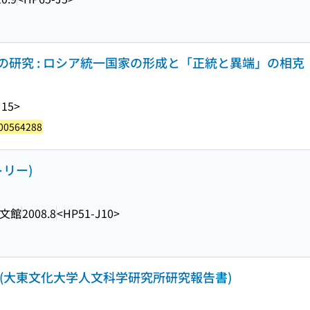
研究 : ロシア統一国家の形成と「正統と異端」の相克
J15>
00564288
リー)
文館
2008.8
<HP51-J10>
(大東文化大学人文科学研究所研究報告書)