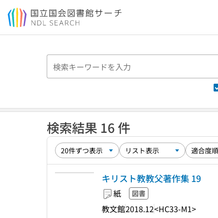
本文へ移動
検索結果 16 件
キリスト教教父著作集 19
紙
図書
教文館
2018.12
<HC33-M1>