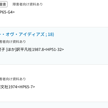
童書
障害者向け資料あり
P65-G4>
オヴ・アイディアズ ; 18)
害者向け資料あり
子 [ほか]訳
平凡社
1987.8
<HP51-32>
害者向け資料あり
創文社
1974
<HP65-7>