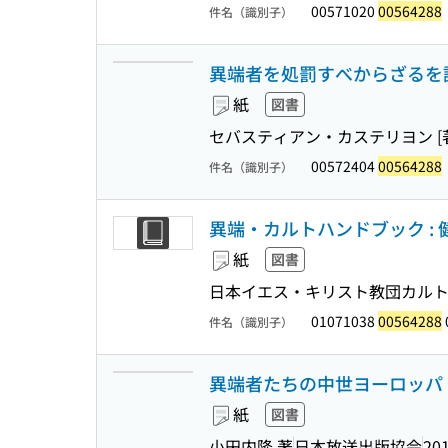
00571020
00564288
件名（識別子）
異端者を処罰すべからざるを論ず
紙
図書
セバスティアン・カステリヨン [著]
00572404
00564288
件名（識別子）
異端・カルトハンドブック :
紙
図書
日本イエス・キリスト教団カルト
01071038
00564288
件名（識別子）
異端者たちの中世ヨーロッパ (NH
紙
図書
小田内隆 著
日本放送出版協会
201