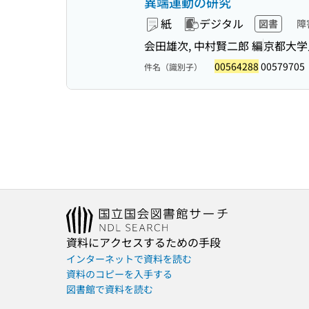
異端運動の研究
紙
デジタル
図書
障
会田雄次, 中村賢二郎 編
京都大学
00564288
00579705
件名（識別子）
資料にアクセスするための手段
インターネットで資料を読む
資料のコピーを入手する
図書館で資料を読む