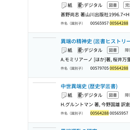
紙
デジタル
図書
児
甚野尚志 著
山川出版社
1996.7
<H
00565957
00564288
件名（識別子）
異端の精神史 (叢書ヒストリー・
紙
デジタル
図書
障
A.モミリアーノ [ほか]著, 桜井万里
00579705
00564288
件名（識別子）
中世異端史 (歴史学叢書)
紙
デジタル
図書
障
H.グルントマン 著, 今野国雄 訳
00564288
00565957
件名（識別子）