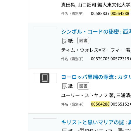
貴田晃, 山口謡司 編
大東文化大学
00588837
00564288
件名（識別子）
シンボル・コードの秘密 : 
紙
図書
ティム・ウォレス=マーフィー 著,
00579705 00572319
件名（識別子）
ヨーロッパ異端の源流 : カ
紙
図書
ユーリー・ストヤノフ 著, 三浦清
00564288
00565152 
件名（識別子）
キリストと黒いマリアの謎 :