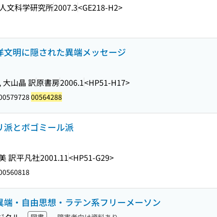
人文科学研究所
2007.3
<GE218-H2>
西洋文明に隠された異端メッセージ
 大山晶 訳
原書房
2006.1
<HP51-H17>
 00579728
00564288
タリ派とボゴミール派
美 訳
平凡社
2001.11
<HP51-G29>
00560818
 異端・自由思想・ラテン系フリーメーソン