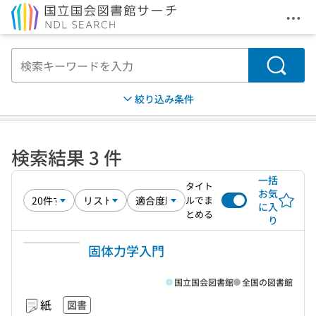
メニ
本文へ移動
検索
絞り込み条件
検索結果 3 件
一括
タイト
お気
ルでま
に入
とめる
り
固体力学入門
国立国会図書館
全国の図書館
紙
図書