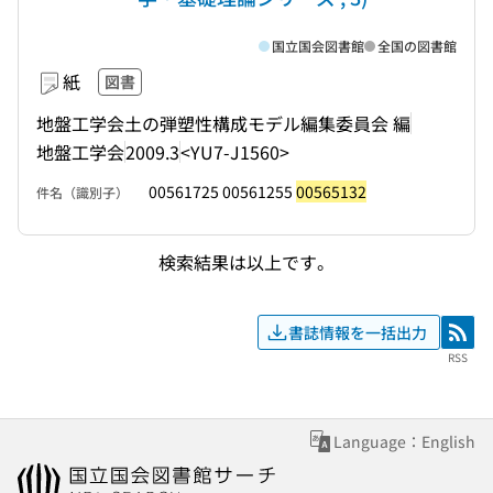
国立国会図書館
全国の図書館
紙
図書
地盤工学会土の弾塑性構成モデル編集委員会 編
地盤工学会
2009.3
<YU7-J1560>
00561725 00561255
00565132
件名（識別子）
検索結果は以上です。
書誌情報を一括出力
RSS
RSS
Language：English