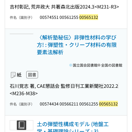
吉村彰記, 荒井政大 共著
森北出版
2024.3
<M231-R3>
00574551 00561255
00565132
件名（識別子）
〈解析塾秘伝〉非弾性材料の学び
方! : 弾塑性・クリープ材料の有限
要素法解析
国立国会図書館
全国の図書館
紙
図書
石川覚志 著, CAE懇話会 監修
日刊工業新聞社
2022.2
<M236-M38>
00574434 00566211 00561255
00565132
件名（識別子）
土の弾塑性構成モデル (地盤工
学・基礎理論シリーズ ; 3)