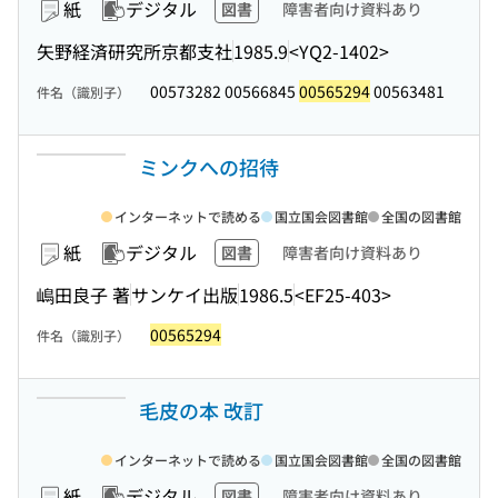
紙
デジタル
図書
障害者向け資料あり
矢野経済研究所京都支社
1985.9
<YQ2-1402>
00573282 00566845
00565294
00563481
件名（識別子）
ミンクへの招待
インターネットで読める
国立国会図書館
全国の図書館
紙
デジタル
図書
障害者向け資料あり
嶋田良子 著
サンケイ出版
1986.5
<EF25-403>
00565294
件名（識別子）
毛皮の本 改訂
インターネットで読める
国立国会図書館
全国の図書館
紙
デジタル
図書
障害者向け資料あり