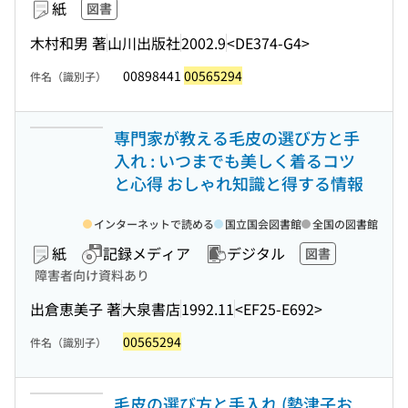
紙
図書
木村和男 著
山川出版社
2002.9
<DE374-G4>
00898441
00565294
件名（識別子）
専門家が教える毛皮の選び方と手
入れ : いつまでも美しく着るコツ
と心得 おしゃれ知識と得する情報
インターネットで読める
国立国会図書館
全国の図書館
紙
記録メディア
デジタル
図書
障害者向け資料あり
出倉恵美子 著
大泉書店
1992.11
<EF25-E692>
00565294
件名（識別子）
毛皮の選び方と手入れ (勢津子お