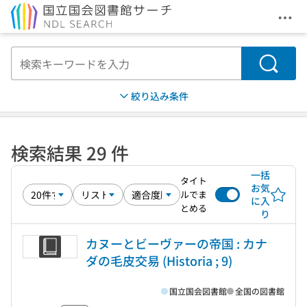
メニ
本文へ移動
検索
絞り込み条件
検索結果 29 件
一括
タイト
お気
ルでま
に入
とめる
り
カヌーとビーヴァーの帝国 : カナ
ダの毛皮交易 (Historia ; 9)
国立国会図書館
全国の図書館