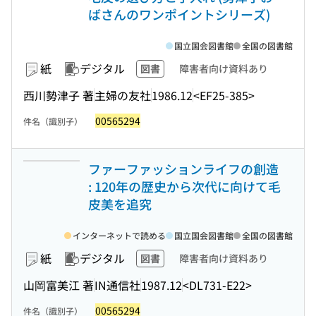
ばさんのワンポイントシリーズ)
国立国会図書館
全国の図書館
紙
デジタル
図書
障害者向け資料あり
西川勢津子 著
主婦の友社
1986.12
<EF25-385>
00565294
件名（識別子）
ファーファッションライフの創造
: 120年の歴史から次代に向けて毛
皮美を追究
インターネットで読める
国立国会図書館
全国の図書館
紙
デジタル
図書
障害者向け資料あり
山岡富美江 著
IN通信社
1987.12
<DL731-E22>
00565294
件名（識別子）