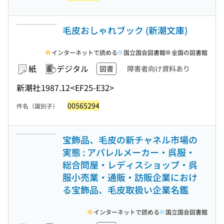
毛皮おしゃれブック (新潮文庫)
インターネットで読める
国立国会図書館
全国の図書館
紙
デジタル
図書
障害者向け資料あり
新潮社
1987.12
<EF25-E32>
00565294
件名（識別子）
宝飾品、毛皮の新チャネル市場の
実態 : アパレルメーカー・呉服・
総合問屋・レディスショップ・呉
服小売業・通販・訪販企業におけ
る宝飾品、毛皮取扱い企業名鑑
インターネットで読める
国立国会図書館