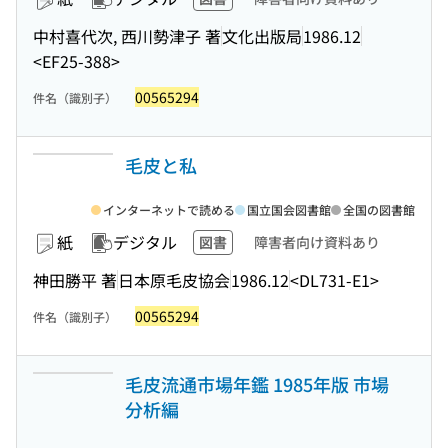
中村喜代次, 西川勢津子 著
文化出版局
1986.12
<EF25-388>
00565294
件名（識別子）
毛皮と私
インターネットで読める
国立国会図書館
全国の図書館
紙
デジタル
図書
障害者向け資料あり
神田勝平 著
日本原毛皮協会
1986.12
<DL731-E1>
00565294
件名（識別子）
毛皮流通市場年鑑 1985年版 市場
分析編