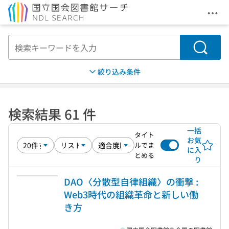
メニ
本文へ移動
検索
絞り込み条件
検索結果 61 件
一括
タイト
お気
ルでま
に入
とめる
り
DAO〈分散型自律組織〉の衝撃 :
Web3時代の組織革命と新しい働
き方