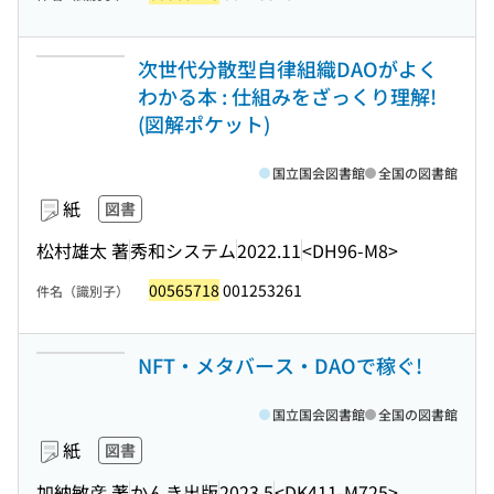
次世代分散型自律組織DAOがよく
わかる本 : 仕組みをざっくり理解!
(図解ポケット)
国立国会図書館
全国の図書館
紙
図書
松村雄太 著
秀和システム
2022.11
<DH96-M8>
00565718
001253261
件名（識別子）
NFT・メタバース・DAOで稼ぐ!
国立国会図書館
全国の図書館
紙
図書
加納敏彦 著
かんき出版
2023.5
<DK411-M725>