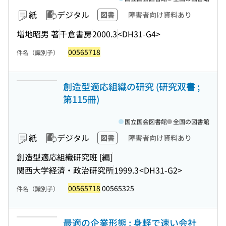
紙
デジタル
図書
障害者向け資料あり
増地昭男 著
千倉書房
2000.3
<DH31-G4>
00565718
件名（識別子）
創造型適応組織の研究 (研究双書 ;
第115冊)
国立国会図書館
全国の図書館
紙
デジタル
図書
障害者向け資料あり
創造型適応組織研究班 [編]
関西大学経済・政治研究所
1999.3
<DH31-G2>
00565718
00565325
件名（識別子）
最適の企業形態 : 身軽で速い会社