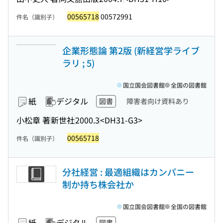
00565718
00572991
件名（識別子）
企業形態論 第2版 (新経営学ライブ
ラリ ; 5)
国立国会図書館
全国の図書館
紙
デジタル
図書
障害者向け資料あり
小松章 著
新世社
2000.3
<DH31-G3>
00565718
件名（識別子）
分社経営 : 最適組織はカンパニー
制か持ち株会社か
国立国会図書館
全国の図書館
紙
デジタル
図書