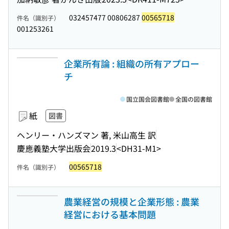
032457477 00806287
00565718
件名（識別子）
001253261
企業所有論 : 組織の所有アプロー
チ
国立国会図書館
全国の図書館
紙
図書
ヘンリー・ハンズマン 著, 米山高生 訳
慶應義塾大学出版会
2019.3
<DH31-M1>
00565718
件名（識別子）
農業経営の規模と企業形態 : 農業
経営における基本問題