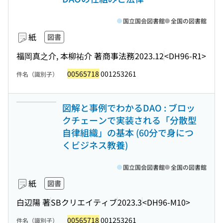
国立国会図書館
全国の図書館
紙
図書
福岡真之介, 本柳祐介 著
商事法務
2023.12
<DH96-R1>
00565718
001253261
件名（識別子）
図解と事例でわかるDAO : ブロッ
クチェーンで実装される「分散型
自律組織」の基本 (60分で身につ
くビジネス教養)
国立国会図書館
全国の図書館
紙
図書
白辺陽 著
SBクリエイティブ
2023.3
<DH96-M10>
00565718
001253261
件名（識別子）