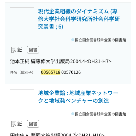
現代企業組織のダイナミズム (専
修大学社会科学研究所社会科学研
究叢書 ; 6)
国立国会図書館
全国の図書館
紙
図書
池本正純 編
専修大学出版局
2004.4
<DH31-H7>
00565718
00570126
件名（識別子）
地域企業論 : 地域産業ネットワー
クと地域発ベンチャーの創造
国立国会図書館
全国の図書館
紙
図書
田中史人 著
同文舘出版
2004.7
<DH31-H10>