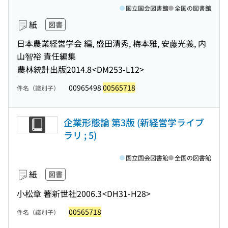
国立国会図書館
全国の図書館
紙
図書
日本農業経営学会 編, 盛田清秀, 梅本雅, 安藤光義, 内
山智裕 責任編集
農林統計出版
2014.8
<DM253-L12>
00965498
00565718
件名（識別子）
企業形態論 第3版 (新経営学ライブ
ラリ ; 5)
国立国会図書館
全国の図書館
紙
図書
小松章 著
新世社
2006.3
<DH31-H28>
00565718
件名（識別子）