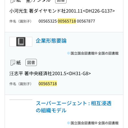
小河光生 著
ダイヤモンド社
2001.11
<DH226-G137>
00565325
00565718
00567877
件名（識別子）
企業形態要論
国立国会図書館
全国の図書館
紙
図書
汪志平 著
中央経済社
2001.5
<DH31-G8>
00565718
件名（識別子）
スーパーエージェント : 相互浸透
の組織モデル
国立国会図書館
全国の図書館