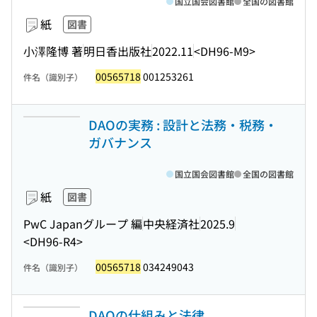
国立国会図書館
全国の図書館
紙
図書
小澤隆博 著
明日香出版社
2022.11
<DH96-M9>
00565718
001253261
件名（識別子）
DAOの実務 : 設計と法務・税務・
ガバナンス
国立国会図書館
全国の図書館
紙
図書
PwC Japanグループ 編
中央経済社
2025.9
<DH96-R4>
00565718
034249043
件名（識別子）
DAOの仕組みと法律