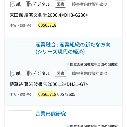
紙
デジタル
図書
障害者向け資料あり
原田保 編著
文眞堂
2000.4
<DH3-G236>
00565718
件名（識別子）
産業融合 : 産業組織の新たな方向
(シリーズ現代の経済)
国立国会図書館
全国の図書館
紙
デジタル
図書
障害者向け資料あり
植草益 著
岩波書店
2000.12
<DH31-G7>
00565718
00572605
件名（識別子）
企業形態研究
国立国会図書館
全国の図書館