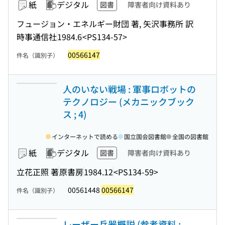
紙
デジタル
図書
障害者向け資料あり
フュージョン・エネルギー財団 著, 矢沢事務所 訳
時事通信社
1984.6
<PS134-57>
00566147
件名（識別子）
人のいない戦場 : 軍事ロボットの
テクノロジー (メカニックブック
ス ; 4)
インターネットで読める
国立国会図書館
全国の図書館
紙
デジタル
図書
障害者向け資料あり
立花正照 著
原書房
1984.12
<PS134-59>
00561448
00566147
件名（識別子）
レーザー兵器概説 (参考資料 ;