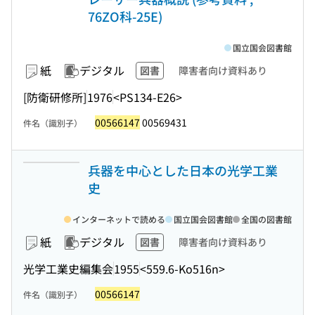
76ZO科-25E)
国立国会図書館
紙
デジタル
図書
障害者向け資料あり
[防衛研修所]
1976
<PS134-E26>
00566147
00569431
件名（識別子）
兵器を中心とした日本の光学工業
史
インターネットで読める
国立国会図書館
全国の図書館
紙
デジタル
図書
障害者向け資料あり
光学工業史編集会
1955
<559.6-Ko516n>
00566147
件名（識別子）