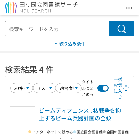
メニ
本文へ移動
検索
絞り込み条件
検索結果 4 件
一括
タイト
お気
ルでま
に入
とめる
り
ビームディフェンス : 核戦争を抑
止するビーム兵器計画の全貌
インターネットで読める
国立国会図書館
全国の図書館