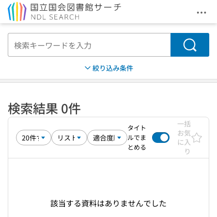
メニ
本文へ移動
検索
絞り込み条件
検索結果 0件
一括
タイト
お気
ルでま
に入
とめる
り
該当する資料はありませんでした