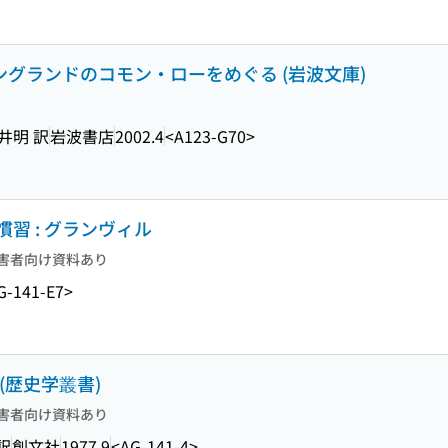
ングランドのコモン・ローをめぐる (岩波文庫)
新井明 訳
岩波書店
2002.4
<A123-G70>
習 : グランヴィル
害者向け資料あり
G-141-E7>
(歴史学叢書)
害者向け資料あり
訳
創文社
1977.9
<AG-141-4>