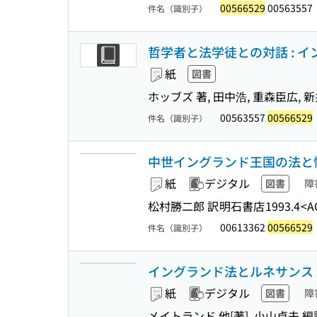
00566529
00563557
件名（識別子）
哲学者と法学徒との対話 : イ
紙
図書
ホッブズ 著, 田中浩, 重森臣広, 
00563557
00566529
件名（識別子）
中世イングランド王国の法と慣
紙
デジタル
図書
障
松村勝二郎 訳
明石書店
1993.4
<A
00613362
00566529
件名（識別子）
イングランド法とルネサンス 
紙
デジタル
図書
障
メイトランド 他[著], 小山貞夫 編