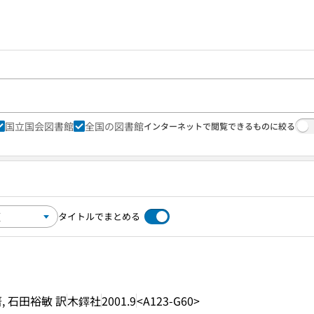
国立国会図書館
全国の図書館
インターネットで閲覧できるものに絞る
タイトルでまとめる
, 石田裕敏 訳
木鐸社
2001.9
<A123-G60>