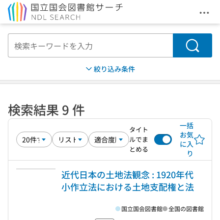
メニ
本文へ移動
検索
絞り込み条件
検索結果 9 件
一括
タイト
お気
ルでま
に入
とめる
り
近代日本の土地法観念 : 1920年代
小作立法における土地支配権と法
国立国会図書館
全国の図書館