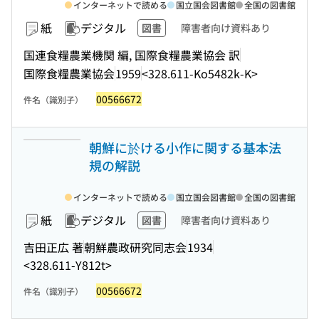
インターネットで読める
国立国会図書館
全国の図書館
紙
デジタル
図書
障害者向け資料あり
国連食糧農業機関 編, 国際食糧農業協会 訳
国際食糧農業協会
1959
<328.611-Ko5482k-K>
00566672
件名（識別子）
朝鮮に於ける小作に関する基本法
規の解説
インターネットで読める
国立国会図書館
全国の図書館
紙
デジタル
図書
障害者向け資料あり
吉田正広 著
朝鮮農政研究同志会
1934
<328.611-Y812t>
00566672
件名（識別子）