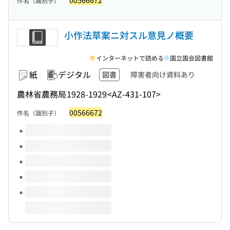
00566672
件名（識別子）
小作法草案ニ対スル意見ノ概要
インターネットで読める
国立国会図書館
紙
デジタル
図書
障害者向け資料あり
農林省農務局
1928-1929
<AZ-431-107>
00566672
件名（識別子）
このタイトルの巻号