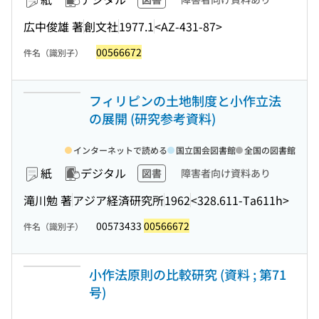
広中俊雄 著
創文社
1977.1
<AZ-431-87>
00566672
件名（識別子）
フィリピンの土地制度と小作立法
の展開 (研究参考資料)
インターネットで読める
国立国会図書館
全国の図書館
紙
デジタル
図書
障害者向け資料あり
滝川勉 著
アジア経済研究所
1962
<328.611-Ta611h>
00573433
00566672
件名（識別子）
小作法原則の比較研究 (資料 ; 第71
号)