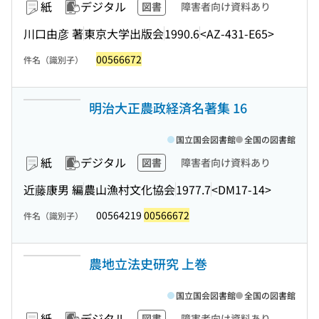
紙
デジタル
図書
障害者向け資料あり
川口由彦 著
東京大学出版会
1990.6
<AZ-431-E65>
00566672
件名（識別子）
明治大正農政経済名著集 16
国立国会図書館
全国の図書館
紙
デジタル
図書
障害者向け資料あり
近藤康男 編
農山漁村文化協会
1977.7
<DM17-14>
00564219
00566672
件名（識別子）
農地立法史研究 上巻
国立国会図書館
全国の図書館
紙
デジタル
図書
障害者向け資料あり