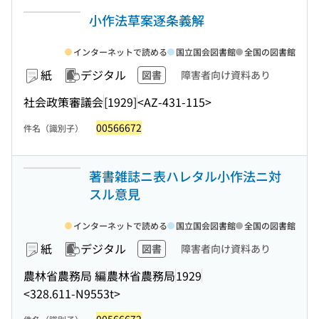
小作法草案逐条義解
インターネットで読める
国立国会図書館
全国の図書館
紙
デジタル
図書
障害者向け資料あり
社会政策審議会
[1929]
<AZ-431-115>
00566672
件名（識別子）
著書雑誌ニ表ハレタル小作法ニ対
スル意見
インターネットで読める
国立国会図書館
全国の図書館
紙
デジタル
図書
障害者向け資料あり
農林省農務局 編
農林省農務局
1929
<328.611-N9553t>