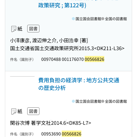
政策研究 ; 第122号)
国立国会図書館
全国の図書館
紙
図書
小澤康彦, 渡辺伸之介, 小田浩幸 [著]
国土交通省国土交通政策研究所
2015.3
<DK211-L36>
00970488 001176070
00566826
件名（識別子）
費用負担の経済学 : 地方公共交通
の歴史分析
国立国会図書館
全国の図書館
紙
図書
関谷次博 著
学文社
2014.6
<DK85-L7>
00953690
00566826
件名（識別子）