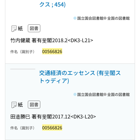
クス ; 454)
国立国会図書館
全国の図書館
紙
図書
竹内健蔵 著
有斐閣
2018.2
<DK3-L21>
00566826
件名（識別子）
交通経済のエッセンス (有斐閣ス
トゥディア)
国立国会図書館
全国の図書館
紙
図書
田邉勝巳 著
有斐閣
2017.12
<DK3-L20>
00566826
件名（識別子）