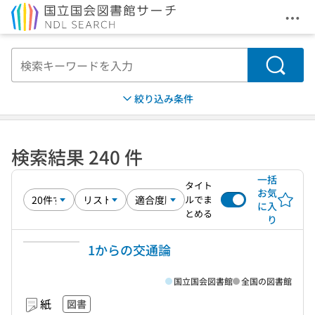
メニ
本文へ移動
検索
絞り込み条件
検索結果 240 件
一括
タイト
お気
ルでま
に入
とめる
り
1からの交通論
国立国会図書館
全国の図書館
紙
図書