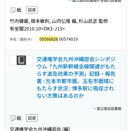
国立国会図書館
全国の図書館
紙
図書
竹内健蔵, 根本敏則, 山内弘隆 編, 杉山武彦 監修
有斐閣
2010.10
<DK3-J13>
00566826
00574019
件名（識別子）
交通権学会九州沖縄部会シンポジ
ウム「九州新幹線全線開通がもた
らす波及効果の予測」記録・報告
書 : 熊本市都市圏、玉名市圏域に
もたらす状況 : 博多駅に吸収され
ない方策はあるのか
国立国会図書館
紙
図書
交通権学会九州沖縄部会 [編]