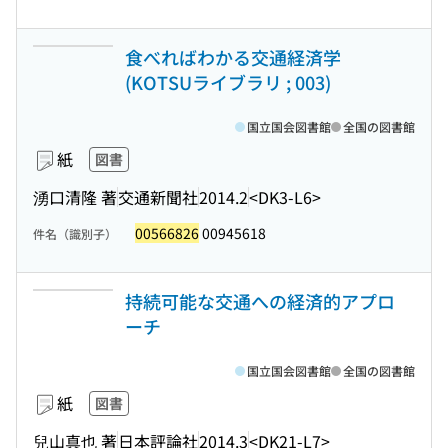
食べればわかる交通経済学
(KOTSUライブラリ ; 003)
国立国会図書館
全国の図書館
紙
図書
湧口清隆 著
交通新聞社
2014.2
<DK3-L6>
00566826
00945618
件名（識別子）
持続可能な交通への経済的アプロ
ーチ
国立国会図書館
全国の図書館
紙
図書
兒山真也 著
日本評論社
2014.3
<DK21-L7>