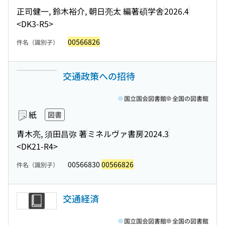
正司健一, 鈴木裕介, 朝日亮太 編著
碩学舎
2026.4
<DK3-R5>
00566826
件名（識別子）
交通政策への招待
国立国会図書館
全国の図書館
紙
図書
青木亮, 須田昌弥 著
ミネルヴァ書房
2024.3
<DK21-R4>
00566830
00566826
件名（識別子）
交通経済
国立国会図書館
全国の図書館