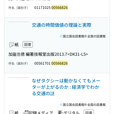
01171025
00566826
件名（識別子）
交通の時間価値の理論と実際
国立国会図書館
全国の図書館
紙
図書
加藤浩徳 編著
技報堂出版
2013.7
<DK31-L5>
00561701
00566826
件名（識別子）
なぜタクシーは動かなくてもメー
ターが上がるのか : 経済学でわか
る交通の謎
国立国会図書館
全国の図書館
紙
記録メディア
デジタル
図書