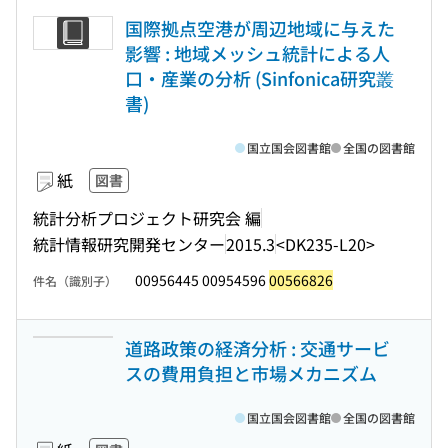
国際拠点空港が周辺地域に与えた
影響 : 地域メッシュ統計による人
口・産業の分析 (Sinfonica研究叢
書)
国立国会図書館
全国の図書館
紙
図書
統計分析プロジェクト研究会 編
統計情報研究開発センター
2015.3
<DK235-L20>
00956445 00954596
00566826
件名（識別子）
道路政策の経済分析 : 交通サービ
スの費用負担と市場メカニズム
国立国会図書館
全国の図書館