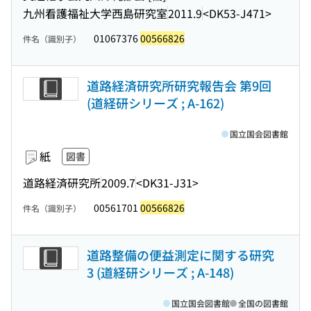
九州看護福祉大学西島研究室
2011.9
<DK53-J471>
01067376
00566826
件名（識別子）
道路経済研究所研究報告会 第9回
(道経研シリーズ ; A-162)
国立国会図書館
紙
図書
道路経済研究所
2009.7
<DK31-J31>
00561701
00566826
件名（識別子）
道路整備の便益測定に関する研究
3 (道経研シリーズ ; A-148)
国立国会図書館
全国の図書館