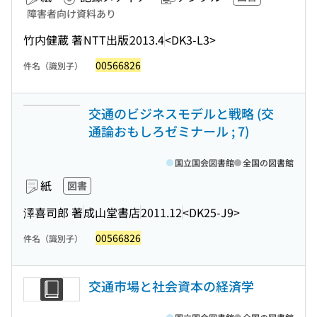
障害者向け資料あり
竹内健蔵 著
NTT出版
2013.4
<DK3-L3>
00566826
件名（識別子）
交通のビジネスモデルと戦略 (交
通論おもしろゼミナール ; 7)
国立国会図書館
全国の図書館
紙
図書
澤喜司郎 著
成山堂書店
2011.12
<DK25-J9>
00566826
件名（識別子）
交通市場と社会資本の経済学