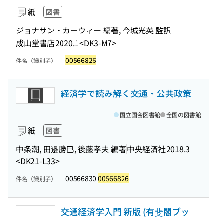
紙
図書
ジョナサン・カーウィー 編著, 今城光英 監訳
成山堂書店
2020.1
<DK3-M7>
00566826
件名（識別子）
経済学で読み解く交通・公共政策
国立国会図書館
全国の図書館
紙
図書
中条潮, 田邉勝巳, 後藤孝夫 編著
中央経済社
2018.3
<DK21-L33>
00566830
00566826
件名（識別子）
交通経済学入門 新版 (有斐閣ブッ