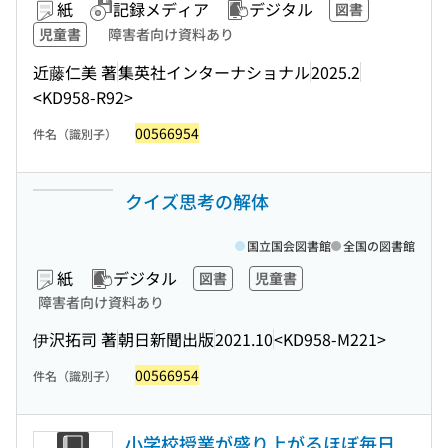
紙
記録メディア
デジタル
図書
児童書
障害者向け資料あり
近藤仁美 著
集英社インターナショナル
2025.2
<KD958-R92>
00566954
件名（識別子）
クイズ思考の解体
国立国会図書館
全国の図書館
紙
デジタル
図書
児童書
障害者向け資料あり
伊沢拓司 著
朝日新聞出版
2021.10
<KD958-M221>
00566954
件名（識別子）
小学校授業が盛り上がるほぼ毎日