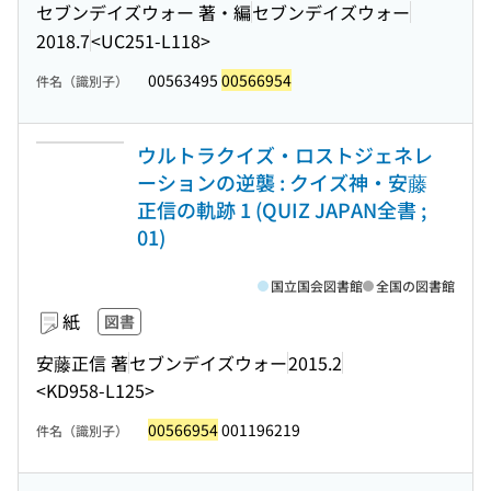
セブンデイズウォー 著・編
セブンデイズウォー
2018.7
<UC251-L118>
00563495
00566954
件名（識別子）
ウルトラクイズ・ロストジェネレ
ーションの逆襲 : クイズ神・安藤
正信の軌跡 1 (QUIZ JAPAN全書 ;
01)
国立国会図書館
全国の図書館
紙
図書
安藤正信 著
セブンデイズウォー
2015.2
<KD958-L125>
00566954
001196219
件名（識別子）