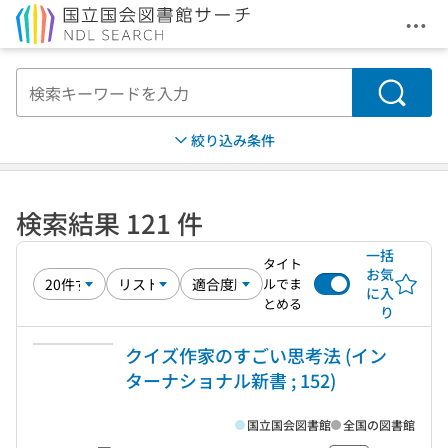
メニ
本文へ移動
検索
絞り込み条件
検索結果 121 件
一括
タイト
お気
ルでま
に入
とめる
り
クイズ作家のすごい思考法 (イン
ターナショナル新書 ; 152)
国立国会図書館
全国の図書館