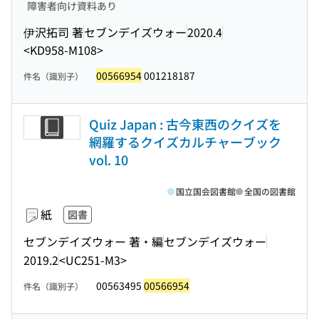
障害者向け資料あり
伊沢拓司 著
セブンデイズウォー
2020.4
<KD958-M108>
00566954
001218187
件名（識別子）
Quiz Japan : 古今東西のクイズを
網羅するクイズカルチャーブック
vol. 10
国立国会図書館
全国の図書館
紙
図書
セブンデイズウォー 著・編
セブンデイズウォー
2019.2
<UC251-M3>
00563495
00566954
件名（識別子）