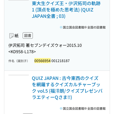
東大生クイズ王・伊沢拓司の軌跡
1 (頂点を極めた思考法) (QUIZ
JAPAN全書 ; 03)
国立国会図書館
全国の図書館
紙
図書
伊沢拓司 著
セブンデイズウォー
2015.10
<KD958-L178>
00566954
001218187
件名（識別子）
QUIZ JAPAN : 古今東西のクイズ
を網羅するクイズカルチャーブッ
ク vol.5 (福澤朗/クイズプレゼンバ
ラエティーQさま!!)
国立国会図書館
全国の図書館