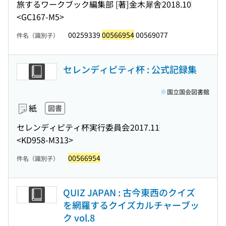
旅するワークブック編集部 [著]
金木犀舎
2018.10
<GC167-M5>
00259339
00566954
00569077
件名（識別子）
セレンディピティ杯 : 公式記録集
国立国会図書館
紙
図書
セレンディピティ杯実行委員会
2017.11
<KD958-M313>
00566954
件名（識別子）
QUIZ JAPAN : 古今東西のクイズ
を網羅するクイズカルチャーブッ
ク vol.8