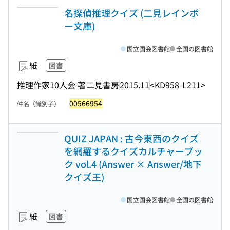
名探偵推理クイズ (二見レインボ
ー文庫)
国立国会図書館
全国の図書館
紙
図書
推理作家10人会 著
二見書房
2015.11
<KD958-L211>
00566954
件名（識別子）
QUIZ JAPAN : 古今東西のクイズ
を網羅するクイズカルチャーブッ
ク vol.4 (Answer × Answer/地下
クイズ王)
国立国会図書館
全国の図書館
紙
図書