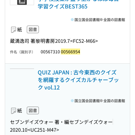
学習クイズBEST365
国立国会図書館
全国の図書館
紙
図書
蔵満逸司 著
黎明書房
2019.7
<FC52-M66>
00567310
00566954
件名（識別子）
QUIZ JAPAN : 古今東西のクイズ
を網羅するクイズカルチャーブッ
ク vol.12
国立国会図書館
全国の図書館
紙
図書
セブンデイズウォー 著・編
セブンデイズウォー
2020.10
<UC251-M47>