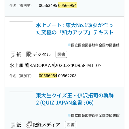
00563495
00566954
件名（識別子）
水上ノート : 東大No.1頭脳が作っ
た究極の「知力アップ」テキスト
国立国会図書館
全国の図書館
紙
デジタル
図書
水上颯 著
KADOKAWA
2020.3
<KD958-M110>
00566954
00562208
件名（識別子）
東大生クイズ王・伊沢拓司の軌跡
2 (QUIZ JAPAN全書 ; 06)
国立国会図書館
全国の図書館
紙
記録メディア
図書