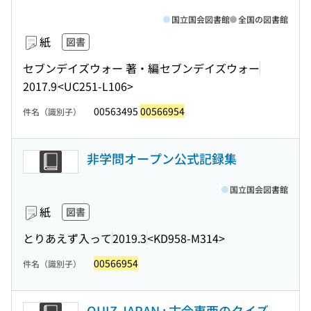
国立国会図書館
全国の図書館
紙
図書
セブンデイズウォー 著・編
セブンデイズウォー
2017.9
<UC251-L106>
00563495
00566954
件名（識別子）
非学問オープン公式記録集
国立国会図書館
紙
図書
とりあえず入って
2019.3
<KD958-M314>
00566954
件名（識別子）
QUIZ JAPAN : 古今東西のクイズ