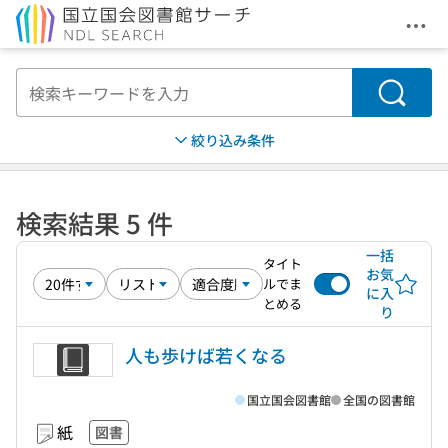
メニ
本文へ移動
検索
絞り込み条件
検索結果 5 件
一括
タイト
お気
ルでま
に入
とめる
り
人も歩けば若くなる
国立国会図書館
全国の図書館
紙
図書