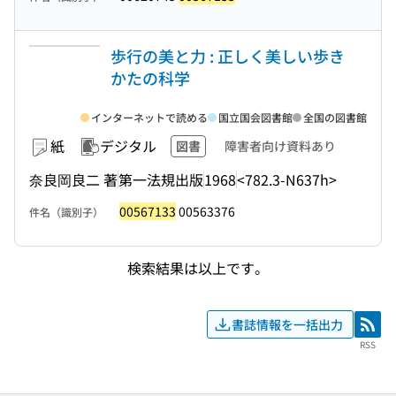
歩行の美と力 : 正しく美しい歩き
かたの科学
インターネットで読める
国立国会図書館
全国の図書館
紙
デジタル
図書
障害者向け資料あり
奈良岡良二 著
第一法規出版
1968
<782.3-N637h>
00567133
00563376
件名（識別子）
検索結果は以上です。
書誌情報を一括出力
RSS
RSS