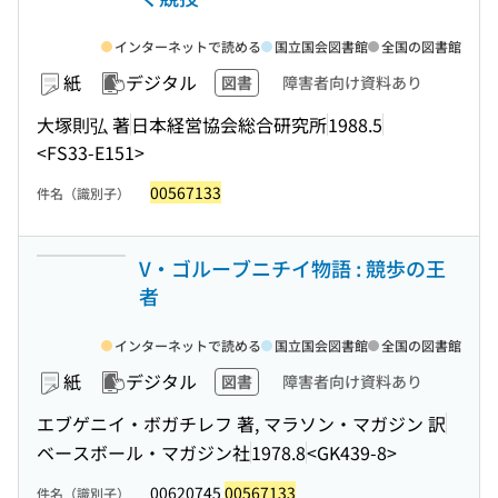
インターネットで読める
国立国会図書館
全国の図書館
紙
デジタル
図書
障害者向け資料あり
大塚則弘 著
日本経営協会総合研究所
1988.5
<FS33-E151>
00567133
件名（識別子）
V・ゴルーブニチイ物語 : 競歩の王
者
インターネットで読める
国立国会図書館
全国の図書館
紙
デジタル
図書
障害者向け資料あり
エブゲニイ・ボガチレフ 著, マラソン・マガジン 訳
ベースボール・マガジン社
1978.8
<GK439-8>
00620745
00567133
件名（識別子）