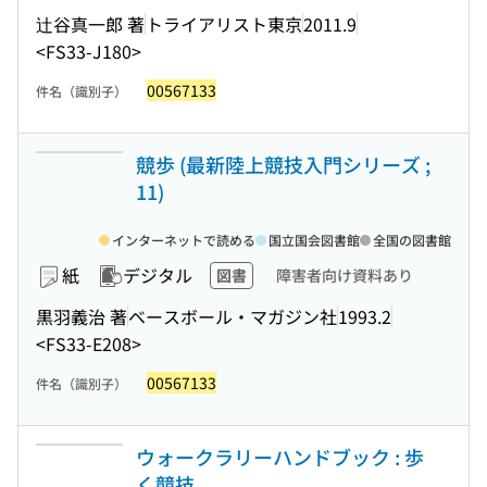
辻谷真一郎 著
トライアリスト東京
2011.9
<FS33-J180>
00567133
件名（識別子）
競歩 (最新陸上競技入門シリーズ ;
11)
インターネットで読める
国立国会図書館
全国の図書館
紙
デジタル
図書
障害者向け資料あり
黒羽義治 著
ベースボール・マガジン社
1993.2
<FS33-E208>
00567133
件名（識別子）
ウォークラリーハンドブック : 歩
く競技