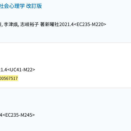
社会心理学 改訂版
, 李津娥, 志岐裕子 著
新曜社
2021.4
<EC235-M220>
1.4
<UC41-M22>
00567517
4
<EC235-M245>