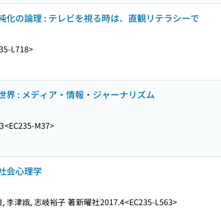
化の論理 : テレビを視る時は、直観リテラシーで
35-L718>
界 : メディア・情報・ジャーナリズム
3
<EC235-M37>
社会心理学
, 李津娥, 志岐裕子 著
新曜社
2017.4
<EC235-L563>