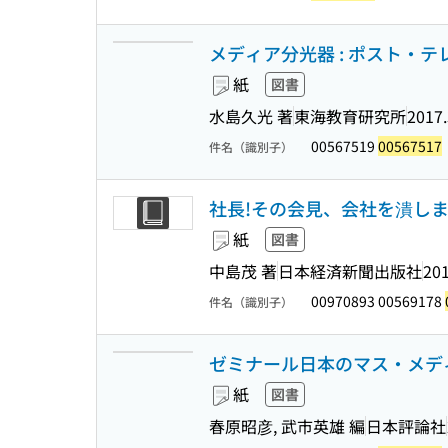
メディア分光器 : ポスト・
紙
図書
水島久光 著
東海教育研究所
2017.
00567519
00567517
件名（識別子）
社長!その会見、会社を潰しま
紙
図書
中島茂 著
日本経済新聞出版社
201
00970893 00569178
件名（識別子）
ゼミナール日本のマス・メディ
紙
図書
春原昭彦, 武市英雄 編
日本評論社