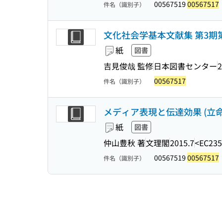
00567519
00567517
件名（識別子）
文化社会学基本文献集 第3期第
紙
図書
吉見俊哉 監修
日本図書センター
2
00567517
件名（識別子）
メディア表現と伝達効果 (立命館
紙
図書
仲山豊秋 著
文理閣
2015.7
<EC235
00567519
00567517
件名（識別子）