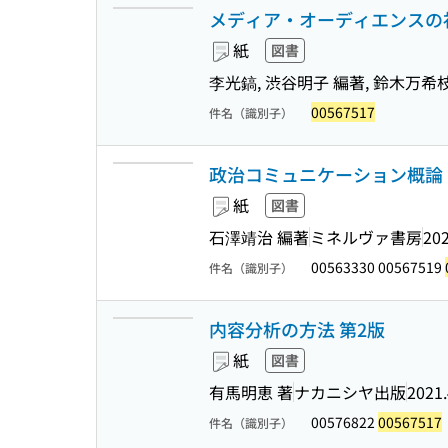
メディア・オーディエンスの
紙
図書
李光鎬, 渋谷明子 編著, 鈴木万希枝
00567517
件名（識別子）
政治コミュニケーション概論
紙
図書
石澤靖治 編著
ミネルヴァ書房
202
00563330 00567519
件名（識別子）
内容分析の方法 第2版
紙
図書
有馬明恵 著
ナカニシヤ出版
2021.
00576822
00567517
件名（識別子）