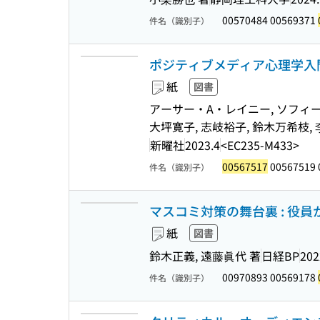
00570484 00569371
件名（識別子）
ポジティブメディア心理学入門
紙
図書
アーサー・A・レイニー, ソフィー
大坪寛子, 志岐裕子, 鈴木万希枝, 
新曜社
2023.4
<EC235-M433>
00567517
00567519 
件名（識別子）
マスコミ対策の舞台裏 : 役
紙
図書
鈴木正義, 遠藤眞代 著
日経BP
202
00970893 00569178
件名（識別子）