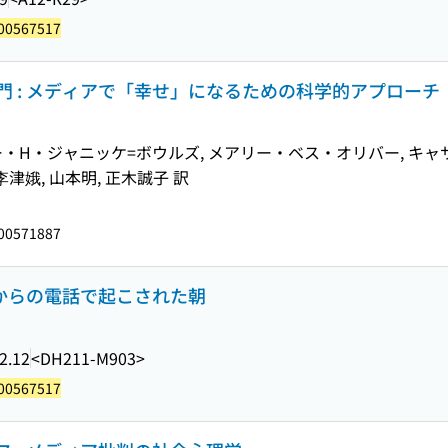
00567517
 : メディアで「幸せ」になるための科学的アプローチ
・H・ジャニッケ=ボウルズ, メアリー・ベス・オリバー, キャサリ
李津娥, 山本明, 正木誠子 訳
00571887
員からの電話で起こされた朝
2.12
<DH211-M903>
00567517