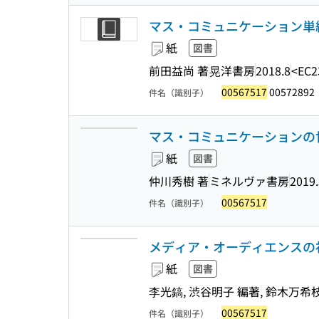
マス・コミュニケーション単純
紙
図書
前田益尚 著
晃洋書房
2018.8
<EC2
00567517
00572892
件名（識別子）
マス・コミュニケーションの世
紙
図書
仲川秀樹 著
ミネルヴァ書房
2019.
00567517
件名（識別子）
メディア・オーディエンスの
紙
図書
李光鎬, 渋谷明子 編著, 鈴木万希枝
00567517
件名（識別子）