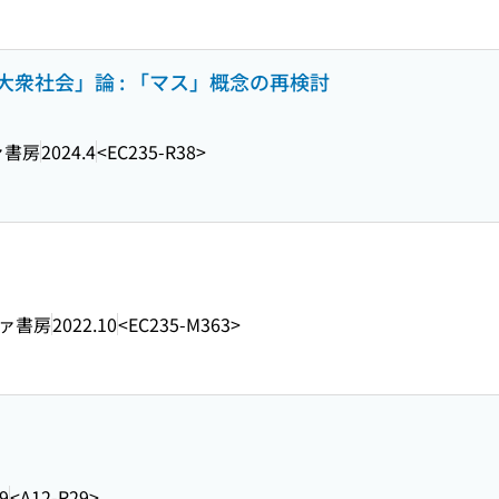
衆社会」論 : 「マス」概念の再検討
ァ書房
2024.4
<EC235-R38>
ァ書房
2022.10
<EC235-M363>
9
<A12-R29>