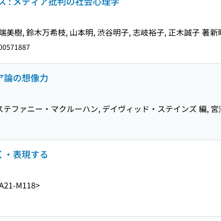
 : メディア批判の社会心理学
川端美樹, 鈴木万希枝, 山本明, 渋谷明子, 志岐裕子, 正木誠子 著
新
00571887
ィア論の想像力
 ステファニー・マクルーハン, デイヴィッド・ステインズ 編, 宮
抜く・表現する
A21-M118>