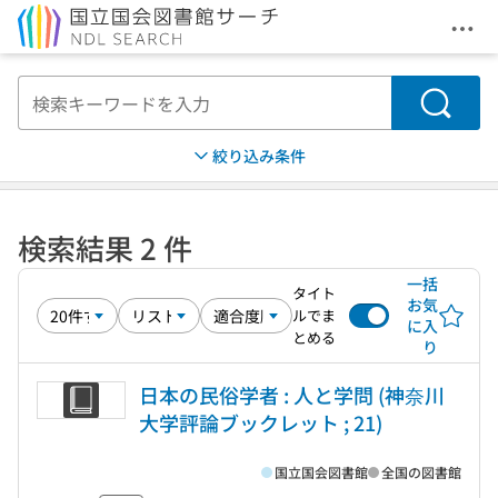
メニ
本文へ移動
検索
絞り込み条件
検索結果 2 件
一括
タイト
お気
ルでま
に入
とめる
り
日本の民俗学者 : 人と学問 (神奈川
大学評論ブックレット ; 21)
国立国会図書館
全国の図書館