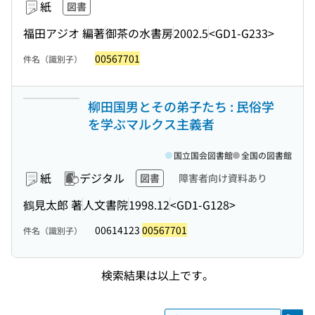
紙
図書
福田アジオ 編著
御茶の水書房
2002.5
<GD1-G233>
00567701
件名（識別子）
柳田国男とその弟子たち : 民俗学
を学ぶマルクス主義者
国立国会図書館
全国の図書館
紙
デジタル
図書
障害者向け資料あり
鶴見太郎 著
人文書院
1998.12
<GD1-G128>
00614123
00567701
件名（識別子）
検索結果は以上です。