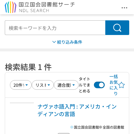
メニ
本文へ移動
検索
絞り込み条件
検索結果 1 件
一括
タイト
お気
ルでま
に入
とめる
り
ナヴァホ語入門 : アメリカ・イン
ディアンの言語
国立国会図書館
全国の図書館