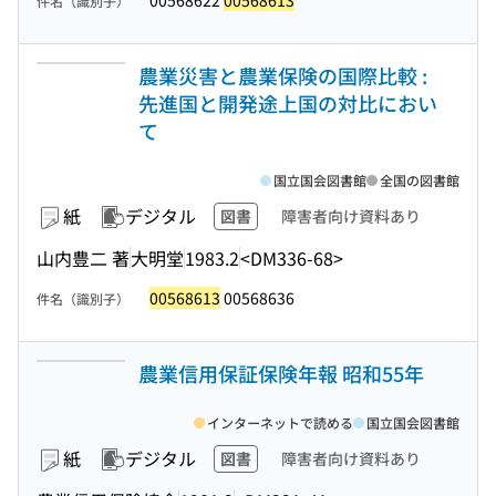
00568622
00568613
件名（識別子）
農業災害と農業保険の国際比較 :
先進国と開発途上国の対比におい
て
国立国会図書館
全国の図書館
紙
デジタル
図書
障害者向け資料あり
山内豊二 著
大明堂
1983.2
<DM336-68>
00568613
00568636
件名（識別子）
農業信用保証保険年報 昭和55年
インターネットで読める
国立国会図書館
紙
デジタル
図書
障害者向け資料あり