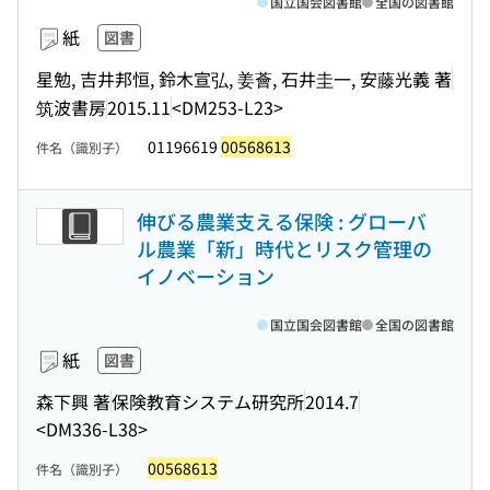
国立国会図書館
全国の図書館
紙
図書
星勉, 吉井邦恒, 鈴木宣弘, 姜薈, 石井圭一, 安藤光義 著
筑波書房
2015.11
<DM253-L23>
01196619
00568613
件名（識別子）
伸びる農業支える保険 : グローバ
ル農業「新」時代とリスク管理の
イノベーション
国立国会図書館
全国の図書館
紙
図書
森下興 著
保険教育システム研究所
2014.7
<DM336-L38>
00568613
件名（識別子）