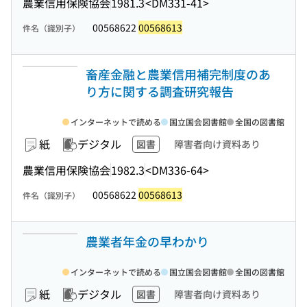
農業信用保険協会
1981.3
<DM331-41>
00568622
00568613
件名（識別子）
畜産金融と農業信用補完制度のあ
り方に関する調査研究報告
インターネットで読める
国立国会図書館
全国の図書館
紙
デジタル
図書
障害者向け資料あり
農業信用保険協会
1982.3
<DM336-64>
00568622
00568613
件名（識別子）
農業者年金の早わかり
インターネットで読める
国立国会図書館
全国の図書館
紙
デジタル
図書
障害者向け資料あり