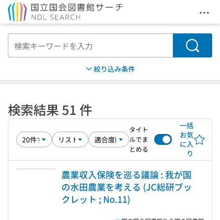
メニ
本文へ移動
検索
絞り込み条件
検索結果 51 件
一括
タイト
お気
ルでま
に入
とめる
り
農業収入保険を巡る議論 : 我が国
の水田農業を考える (JC総研ブッ
クレット ; No.11)