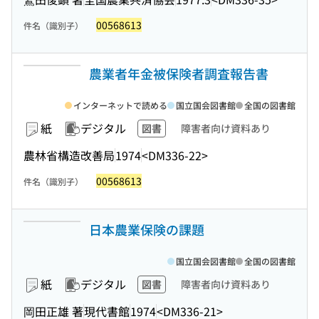
00568613
件名（識別子）
農業者年金被保険者調査報告書
インターネットで読める
国立国会図書館
全国の図書館
紙
デジタル
図書
障害者向け資料あり
農林省構造改善局
1974
<DM336-22>
00568613
件名（識別子）
日本農業保険の課題
国立国会図書館
全国の図書館
紙
デジタル
図書
障害者向け資料あり
岡田正雄 著
現代書館
1974
<DM336-21>