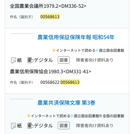
全国農業会議所
1979.2
<DM336-52>
00568613
件名（識別子）
農業信用保証保険年報 昭和54年
インターネットで読める
国立国会図書館
紙
デジタル
図書
障害者向け資料あり
農業信用保険協会
1980.3
<DM331-41>
00568622
00568613
件名（識別子）
農業共済保険文庫 第3巻
インターネットで読める
国立国会図書館
全国の図書館
紙
デジタル
図書
障害者向け資料あり