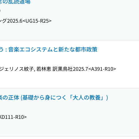
俊彦の乱読道場
り
ング
2025.6
<UG15-R25>
 : 音楽エコシステムと新たな都市政策
ジェリノス紋子, 若林恵 訳
黒鳥社
2025.7
<A391-R10>
楽の正体 (基礎から身につく「大人の教養」)
KD111-R10>