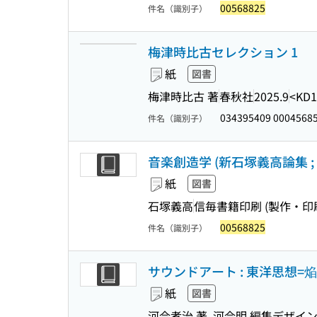
00568825
件名（識別子）
梅津時比古セレクション 1
紙
図書
梅津時比古 著
春秋社
2025.9
<KD1
034395409 0004568
件名（識別子）
音楽創造学 (新石塚義高論集 ; 
紙
図書
石塚義高
信毎書籍印刷 (製作・印
00568825
件名（識別子）
サウンドアート : 東洋思想=
紙
図書
河合孝治 著, 河合明 編集デザイ