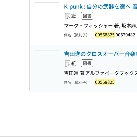
K-punk : 自分の武器を選べ-
紙
図書
マーク・フィッシャー 著, 坂本麻里子 +
00568825
00570482
件名（識別子）
吉田進のクロスオーバー音楽
紙
図書
吉田進 著
アルファベータブック
00568825
件名（識別子）