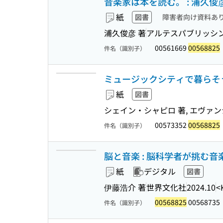
音楽家は本を読む。 : 浦久
紙
図書
障害者向け資料あ
浦久俊彦 著
アルテスパブリッシ
00561669
00568825
件名（識別子）
ミュージックシティで暮らそう
紙
図書
シェイン・シャピロ 著, エヴァン
00573352
00568825
件名（識別子）
脳と音楽 : 脳科学者が挑む音
紙
デジタル
図書
伊藤浩介 著
世界文化社
2024.10
<
00568825
00568735
件名（識別子）