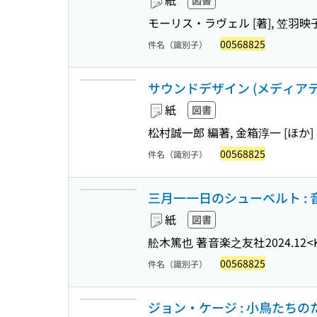
紙
図書
モーリス・ラヴェル [著], 笠羽映
00568825
件名（識別子）
サウンドデザイン (メディアテ
紙
図書
松村誠一郎 編著, 金箱淳一 [ほか]
00568825
件名（識別子）
三月一一日のシューベルト :
紙
図書
舩木篤也 著
音楽之友社
2024.12
<
00568825
件名（識別子）
ジョン・ケージ : 小鳥たちの