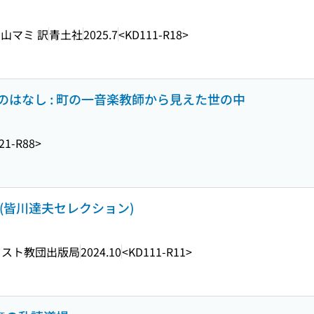
, 青山マミ 訳
青土社
2025.7
<KD111-R18>
はなし : 町の一音楽教師から見えた世の中
21-R88>
(皆川達夫セレクション)
リスト教団出版局
2024.10
<KD111-R11>