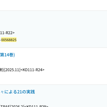
11-R22>
5
00568825
第14巻)
刷)
[2025.11]
<KD111-R24>
焔々による21の実践
ン
TPAF
[2026.2]
<KD111-R29>