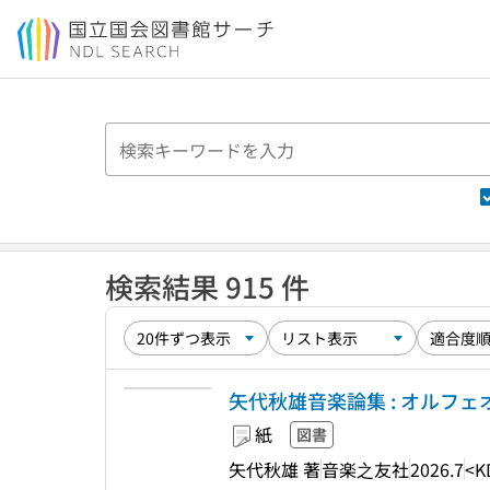
本文へ移動
検索結果 915 件
矢代秋雄音楽論集 : オルフェ
紙
図書
矢代秋雄 著
音楽之友社
2026.7
<K