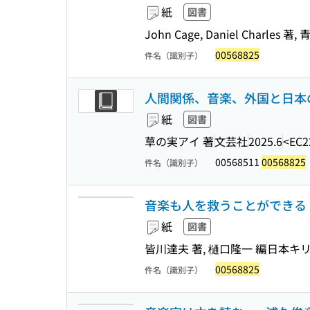
紙
図書
John Cage, Daniel Charles 著
00568825
件名（識別子）
人間関係、音楽、外国と日本の
紙
図書
草の実アイ 著
文芸社
2025.6
<EC2
00568511
00568825
件名（識別子）
音楽も人を救うことができる 
紙
図書
皆川達夫 著, 樋口隆一 編
日本キ
00568825
件名（識別子）