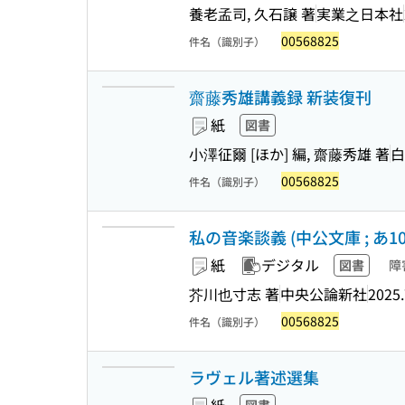
養老孟司, 久石譲 著
実業之日本社
00568825
件名（識別子）
齋藤秀雄講義録 新装復刊
紙
図書
小澤征爾 [ほか] 編, 齋藤秀雄 著
白
00568825
件名（識別子）
私の音楽談義 (中公文庫 ; あ103
紙
デジタル
図書
障
芥川也寸志 著
中央公論新社
2025.
00568825
件名（識別子）
ラヴェル著述選集