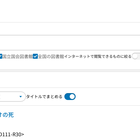
国立国会図書館
全国の図書館
インターネットで閲覧できるものに絞る
タイトルでまとめる
オの死
D111-R30>