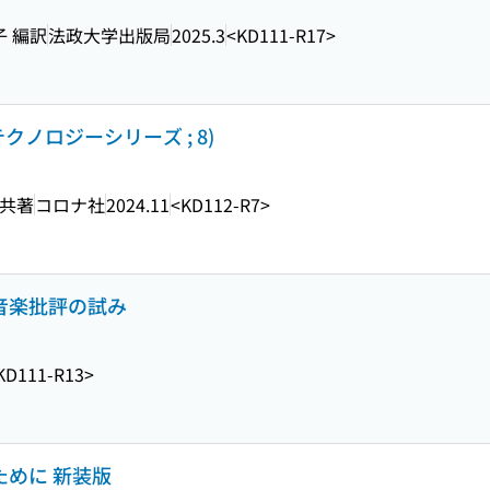
子 編訳
法政大学出版局
2025.3
<KD111-R17>
クノロジーシリーズ ; 8)
 共著
コロナ社
2024.11
<KD112-R7>
 音楽批評の試み
KD111-R13>
ために 新装版