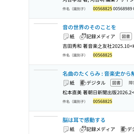
00568825
00568989 
件名（識別子）
音の世界のそのことを
紙
記録メディア
図書
吉田秀和 著
音楽之友社
2025.10
<
00568825
件名（識別子）
名曲のたくらみ : 音楽史から解き
紙
デジタル
図書
障
松本直美 著
朝日新聞出版
2026.2
00568825
件名（識別子）
脳は耳で感動する
紙
記録メディア
デ