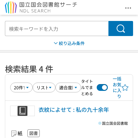
メニ
本文へ移動
検索
絞り込み条件
検索結果 4 件
一括
タイト
お気
ルでま
に入
とめる
り
衣紋によせて : 私の九十余年
国立国会図書館
紙
図書