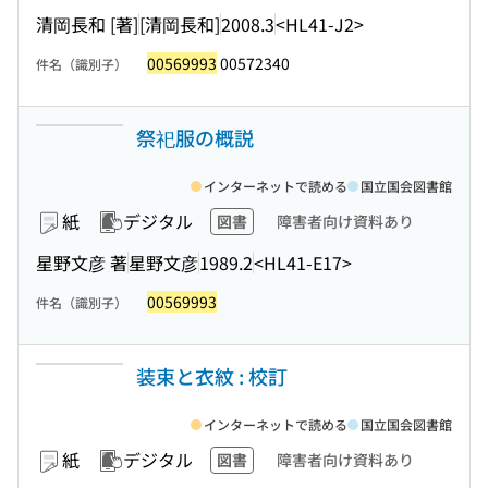
清岡長和 [著]
[清岡長和]
2008.3
<HL41-J2>
00569993
00572340
件名（識別子）
祭祀服の概説
インターネットで読める
国立国会図書館
紙
デジタル
図書
障害者向け資料あり
星野文彦 著
星野文彦
1989.2
<HL41-E17>
00569993
件名（識別子）
装束と衣紋 : 校訂
インターネットで読める
国立国会図書館
紙
デジタル
図書
障害者向け資料あり