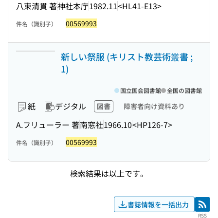
八束清貫 著
神社本庁
1982.11
<HL41-E13>
00569993
件名（識別子）
新しい祭服 (キリスト教芸術叢書 ;
1)
国立国会図書館
全国の図書館
紙
デジタル
図書
障害者向け資料あり
A.フリューラー 著
南窓社
1966.10
<HP126-7>
00569993
件名（識別子）
検索結果は以上です。
書誌情報を一括出力
RSS
RSS