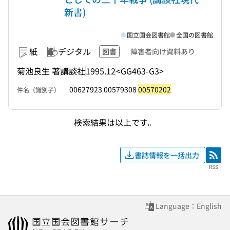
新書)
国立国会図書館
全国の図書館
紙
デジタル
図書
障害者向け資料あり
菊池良生 著
講談社
1995.12
<GG463-G3>
00627923 00579308
00570202
件名（識別子）
検索結果は以上です。
書誌情報を一括出力
RSS
RSS
Language：English