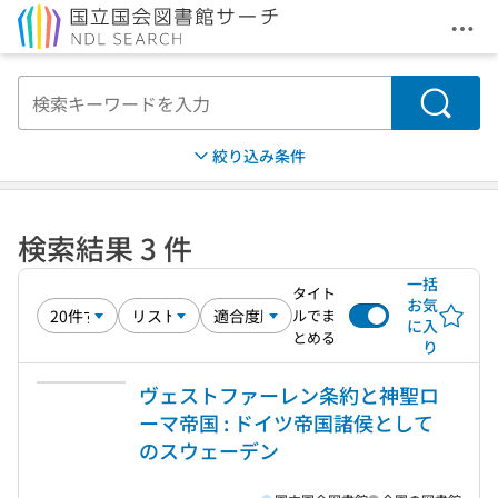
メニ
本文へ移動
検索
絞り込み条件
検索結果 3 件
一括
タイト
お気
ルでま
に入
とめる
り
ヴェストファーレン条約と神聖ロ
ーマ帝国 : ドイツ帝国諸侯として
のスウェーデン