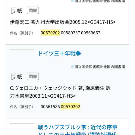
国立国会図書館
全国の図書館
紙
図書
伊藤宏二 著
九州大学出版会
2005.12
<GG417-H5>
00570202
00580237 00569667
件名（識別子）
ドイツ三十年戦争
国立国会図書館
全国の図書館
紙
図書
C.ヴェロニカ・ウェッジウッド 著, 瀬原義生 訳
刀水書房
2003.11
<GG417-H3>
00561585
00570202
件名（識別子）
戦うハプスブルク家 : 近代の序章
としての三十年戦争 (講談社現代