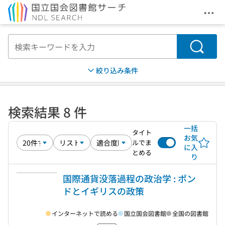
メニ
本文へ移動
検索
絞り込み条件
検索結果 8 件
一括
タイト
お気
ルでま
に入
とめる
り
国際通貨没落過程の政治学 : ポン
ドとイギリスの政策
インターネットで読める
国立国会図書館
全国の図書館