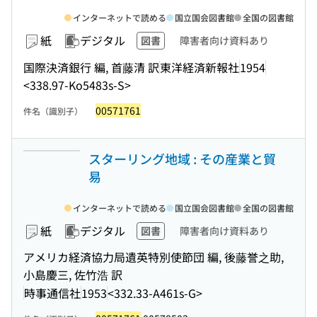
インターネットで読める
国立国会図書館
全国の図書館
紙
デジタル
図書
障害者向け資料あり
国際決済銀行 編, 首藤清 訳
東洋経済新報社
1954
<338.97-Ko5483s-S>
00571761
件名（識別子）
スターリング地域 : その産業と貿
易
インターネットで読める
国立国会図書館
全国の図書館
紙
デジタル
図書
障害者向け資料あり
アメリカ経済協力局遺英特別使節団 編, 後藤誉之助,
小島慶三, 佐竹浩 訳
時事通信社
1953
<332.33-A461s-G>