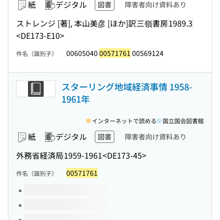
紙
デジタル
図書
障害者向け資料あり
ストレンジ [著], 本山美彦 [ほか]訳
三嶺書房
1989.3
<DE173-E10>
00605040
00571761
00569124
件名（識別子）
スターリング地域経済事情 1958-
1961年
インターネットで読める
国立国会図書館
紙
デジタル
図書
障害者向け資料あり
外務省経済局
1959-1961
<DE173-45>
00571761
件名（識別子）
このタイトルの巻号