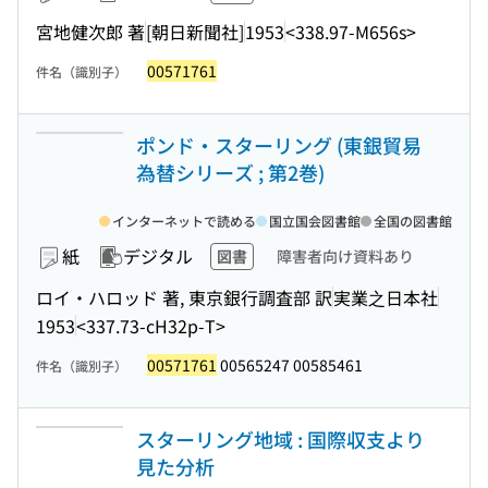
宮地健次郎 著
[朝日新聞社]
1953
<338.97-M656s>
00571761
件名（識別子）
ポンド・スターリング (東銀貿易
為替シリーズ ; 第2巻)
インターネットで読める
国立国会図書館
全国の図書館
紙
デジタル
図書
障害者向け資料あり
ロイ・ハロッド 著, 東京銀行調査部 訳
実業之日本社
1953
<337.73-cH32p-T>
00571761
00565247 00585461
件名（識別子）
スターリング地域 : 国際収支より
見た分析