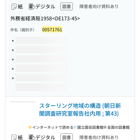
紙
デジタル
図書
障害者向け資料あり
外務省経済局
1958
<DE173-45>
00571761
件名（識別子）
このタイトルの巻号
スターリング地域の構造 (朝日新
聞調査研究室報告社内用 ; 第43)
インターネットで読める
国立国会図書館
全国の図書館
紙
デジタル
図書
障害者向け資料あり