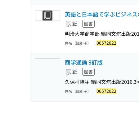
英語と日本語で学ぶビジネスの
紙
図書
明治大学商学部 編
同文舘出版
201
00572022
件名（識別子）
商学通論 9訂版
紙
図書
久保村隆祐 編
同文舘出版
2016.3
00572022
件名（識別子）