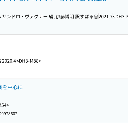
レッサンドロ・ヴァグナー 編, 伊藤博明 訳
すばる舎
2021.7
<DH3-
舎
2020.4
<DH3-M88>
流業を中心に
M54>
00978602