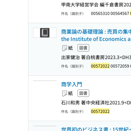
甲南大学経営学会 編
千倉書房
202
00565310 00564567
件名（識別子）
商業論の基礎理論 : 売買の集中の
the Institute of Economics
紙
図書
出家健治 著
白桃書房
2023.3
<DH3
00572022
00572059 
件名（識別子）
商学入門
紙
図書
石川和男 著
中央経済社
2021.9
<D
00572022
件名（識別子）
世界初のビジネス書 : 15