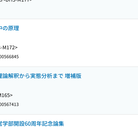
中の原理
-M172>
00566845
 理論解釈から実態分析まで 増補版
M165>
00567413
経営学部開設60周年記念論集