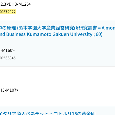
2.3
<DH3-M126>
00572022
原理 (熊本学園大学産業経営研究所研究叢書 = A monograp
 and Business Kumamoto Gakuen University ; 60)
-M160>
00566845
H3-M107>
世紀イタリア商人ベネデット・コトルリ15の黄金則