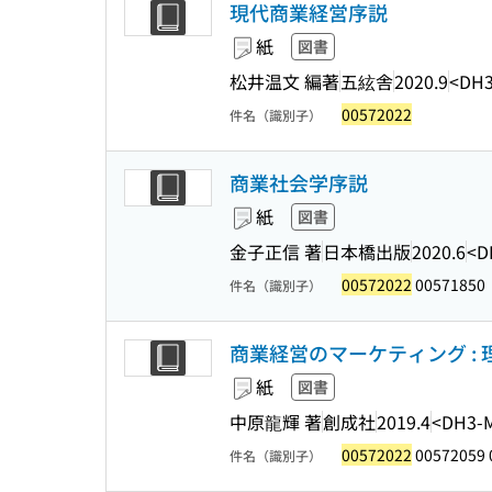
現代商業経営序説
紙
図書
松井温文 編著
五絃舎
2020.9
<DH3
00572022
件名（識別子）
商業社会学序説
紙
図書
金子正信 著
日本橋出版
2020.6
<D
00572022
00571850
件名（識別子）
商業経営のマーケティング :
紙
図書
中原龍輝 著
創成社
2019.4
<DH3-
00572022
00572059 
件名（識別子）