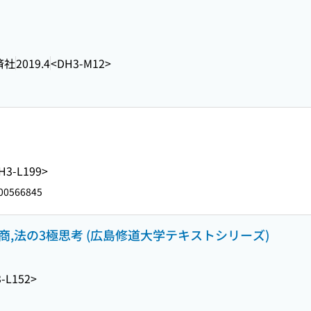
済社
2019.4
<DH3-M12>
H3-L199>
00566845
,商,法の3極思考 (広島修道大学テキストシリーズ)
-L152>