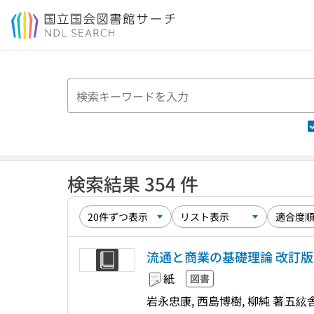
本文へ移動
検索結果 354 件
流通と商業の基礎理論 改訂版
紙
図書
岩永忠康, 西島博樹, 柳純 著
五絃