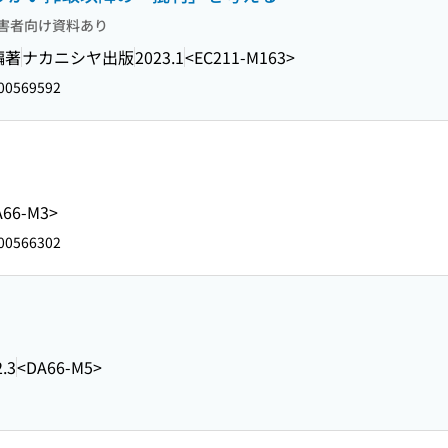
害者向け資料あり
編著
ナカニシヤ出版
2023.1
<EC211-M163>
00569592
A66-M3>
00566302
.3
<DA66-M5>