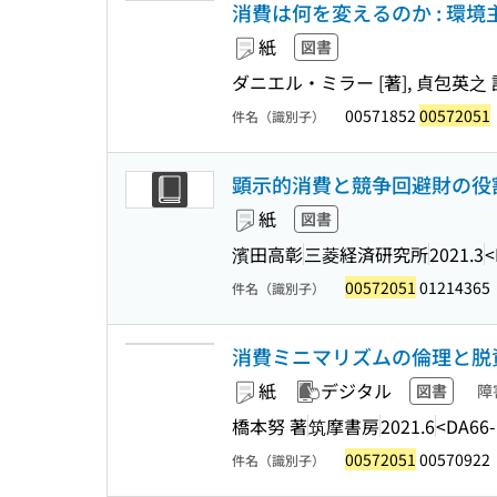
消費は何を変えるのか : 環
紙
図書
ダニエル・ミラー [著], 貞包英之 
00571852
00572051
件名（識別子）
顕示的消費と競争回避財の役
紙
図書
濱田高彰
三菱経済研究所
2021.3
<
00572051
01214365
件名（識別子）
消費ミニマリズムの倫理と脱資本主
紙
デジタル
図書
障
橋本努 著
筑摩書房
2021.6
<DA66
00572051
00570922
件名（識別子）