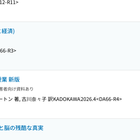
12-R11>
経済)
66-R3>
業 新版
害者向け資料あり
トン 著, 古川奈々子 訳
KADOKAWA
2026.4
<DA66-R4>
と脳の残酷な真実