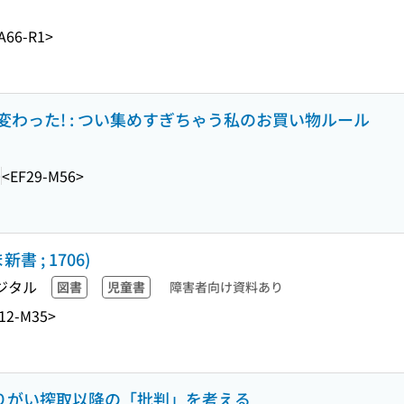
A66-R1>
わった! : つい集めすぎちゃう私のお買い物ルール
0
<EF29-M56>
 ; 1706)
ジタル
図書
児童書
障害者向け資料あり
12-M35>
やりがい搾取以降の「批判」を考える