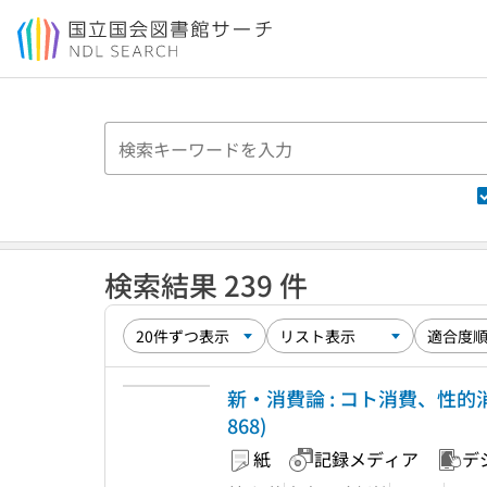
本文へ移動
検索結果 239 件
新・消費論 : コト消費、性
868)
紙
記録メディア
デ