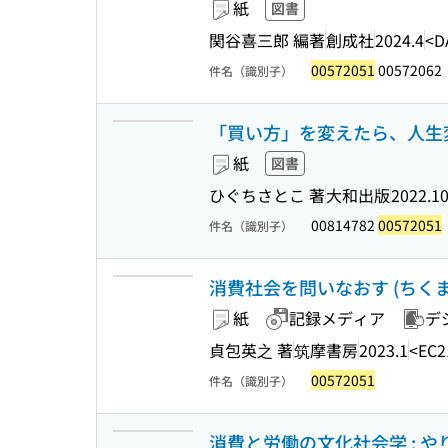
紙
図書
関谷喜三郎 編著
創成社
2024.4
<D
00572051
00572062
件名（識別子）
「買い方」を変えたら、人生変
紙
図書
ひぐちさとこ 著
大和出版
2022.1
00814782
00572051
件名（識別子）
消費社会を問いなおす (ちくま新書
紙
記録メディア
デ
貞包英之 著
筑摩書房
2023.1
<EC2
00572051
件名（識別子）
消費と労働の文化社会学 : 