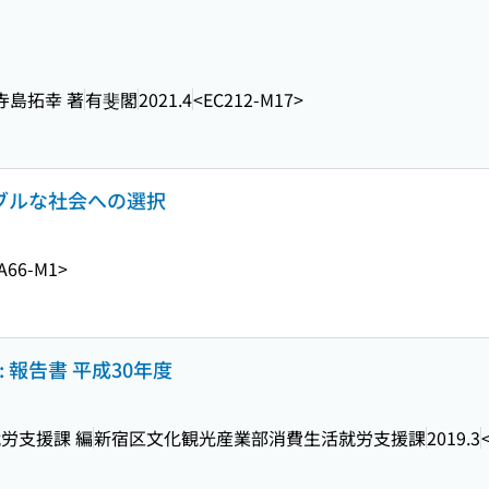
 寺島拓幸 著
有斐閣
2021.4
<EC212-M17>
ナブルな社会への選択
A66-M1>
 報告書 平成30年度
労支援課 編
新宿区文化観光産業部消費生活就労支援課
2019.3