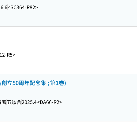
6.6
<SC364-R82>
12-R5>
立50周年記念集 ; 第1巻)
編著
五絃舎
2025.4
<DA66-R2>