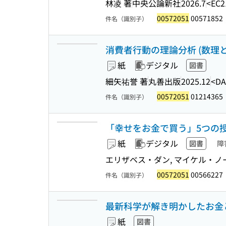
林凌 著
中央公論新社
2026.7
<EC2
00572051
00571852
件名（識別子）
消費者行動の理論分析 (数理と
紙
デジタル
図書
細矢祐誉 著
丸善出版
2025.12
<DA
00572051
01214365
件名（識別子）
「幸せをお金で買う」5つの授
紙
デジタル
図書
障
エリザベス・ダン, マイケル・ノー
00572051
00566227
件名（識別子）
最新科学が解き明かしたお金
紙
図書