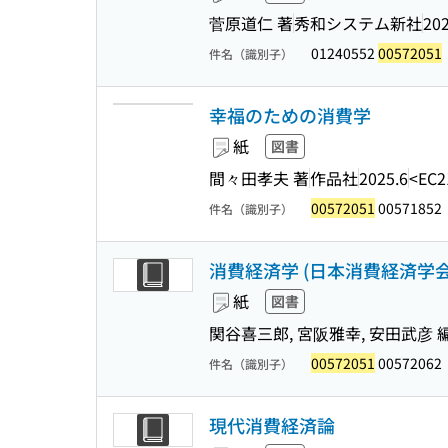
菅原道仁 著
秀和システム新社
202
01240552
00572051
件名（識別子）
幸福のための消費学
紙
図書
間々田孝夫 著
作品社
2025.6
<EC2
00572051
00571852
件名（識別子）
消費経済学 (日本消費経済学会創
紙
図書
関谷喜三郎, 宮阪雅幸, 安田武彦 
00572051
00572062
件名（識別子）
現代消費経済論