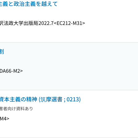
境主義と政治主義を越えて
訳
法政大学出版局
2022.7
<EC212-M31>
割
DA66-M2>
義の精神 (筑摩選書 ; 0213)
害者向け資料あり
-M4>