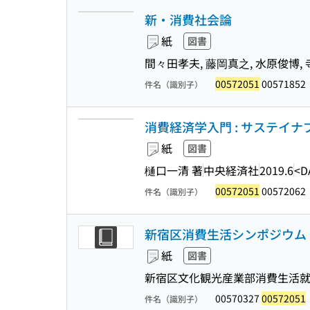
新・消費社会論
紙
図書
間々田孝夫, 藤岡真之, 水原俊博,
00572051
00571852
件名（識別子）
消費経済学入門 : サステイ
紙
図書
樋口一清 著
中央経済社
2019.6
<D
00572051
00572062
件名（識別子）
新宿区消費生活シンポジウム :
紙
図書
新宿区文化観光産業部消費生活就
00570327
00572051
件名（識別子）