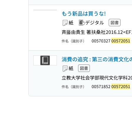
もう新品は買うな!
紙
デジタル
図書
斉藤由貴生 著
扶桑社
2016.12
<EF
00570327
00572051
件名（識別子）
消費の追究 : 第三の消費文化の
紙
図書
立教大学社会学部現代文化学科
2
00571852
00572051
件名（識別子）