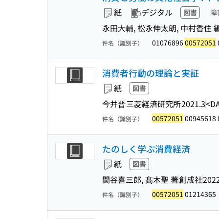
紙
デジタル
図書
障
永田大輔, 松永伸太朗, 中村香住 
01076896
00572051
件名（識別子）
消費者行動の理論と実証
紙
図書
今井晋
三菱経済研究所
2021.3
<D
00572051
00945618 
件名（識別子）
たのしく学ぶ消費経済
紙
図書
関谷喜三郎, 髙木聖 著
創成社
2022
00572051
01214365
件名（識別子）