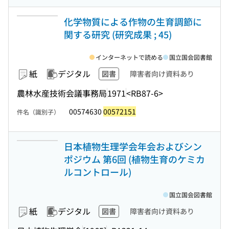
化学物質による作物の生育調節に
関する研究 (研究成果 ; 45)
インターネットで読める
国立国会図書館
紙
デジタル
図書
障害者向け資料あり
農林水産技術会議事務局
1971
<RB87-6>
00574630
00572151
件名（識別子）
日本植物生理学会年会およびシン
ポジウム 第6回 (植物生育のケミカ
ルコントロール)
国立国会図書館
紙
デジタル
図書
障害者向け資料あり