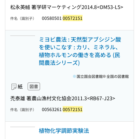
松永英輔 著
学研マーケティング
2014.8
<DM53-L5>
00580501
00572151
件名（識別子）
ミヨビ農法 : 天然型アブシジン酸
を使いこなす : カリ、ミネラル、
植物ホルモンの働きを高める (民
間農法シリーズ)
国立国会図書館
全国の図書館
紙
図書
禿泰雄 著
農山漁村文化協会
2011.3
<RB67-J23>
00563261
00572151
件名（識別子）
植物化学調節実験法