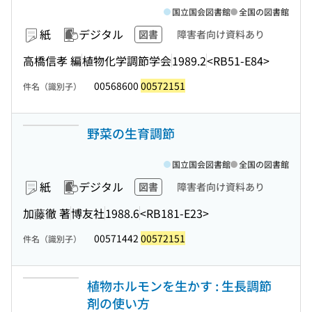
国立国会図書館
全国の図書館
紙
デジタル
図書
障害者向け資料あり
高橋信孝 編
植物化学調節学会
1989.2
<RB51-E84>
00568600
00572151
件名（識別子）
野菜の生育調節
国立国会図書館
全国の図書館
紙
デジタル
図書
障害者向け資料あり
加藤徹 著
博友社
1988.6
<RB181-E23>
00571442
00572151
件名（識別子）
植物ホルモンを生かす : 生長調節
剤の使い方