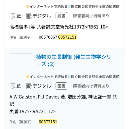
インターネットで読める
国立国会図書館
全国の図書館
紙
デジタル
図書
障害者向け資料あり
高橋信孝 [等]共著
誠文堂新光社
1973
<RB61-10>
00570067
00572151
件名（識別子）
植物の生長制御 (発生生物学シリ
ーズ ; 2)
インターネットで読める
国立国会図書館
全国の図書館
紙
デジタル
図書
障害者向け資料あり
A.W.Galston, P.J.Davies 著, 増田芳雄, 神阪盛一郎 共
訳
丸善
1972
<RA221-12>
00572151
件名（識別子）