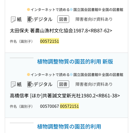
インターネットで読める
国立国会図書館
全国の図書館
紙
デジタル
図書
障害者向け資料あり
太田保夫 著
農山漁村文化協会
1987.8
<RB87-62>
00572151
件名（識別子）
植物調整物質の園芸的利用 新版
インターネットで読める
国立国会図書館
全国の図書館
紙
デジタル
図書
障害者向け資料あり
高橋信孝 [ほか]共著
誠文堂新光社
1980.2
<RB61-38>
00570067
00572151
件名（識別子）
植物調整物質の園芸的利用