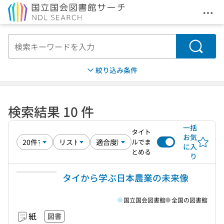
メニ
本文へ移動
検索
絞り込み条件
検索結果 10 件
一括
タイト
お気
ルでま
に入
とめる
り
タイから学ぶ日本農業の未来像
国立国会図書館
全国の図書館
紙
図書