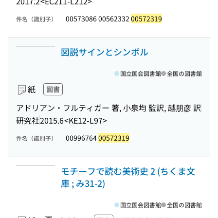
2017.2
<EC211-L212>
00573086 00562332
00572319
件名（識別子）
図説サインとシンボル
国立国会図書館
全国の図書館
紙
図書
アドリアン・フルティガー 著, 小泉均 監訳, 越朋彦 訳
研究社
2015.6
<KE12-L97>
00996764
00572319
件名（識別子）
モチーフで読む美術史 2 (ちくま文
庫 ; み31-2)
国立国会図書館
全国の図書館