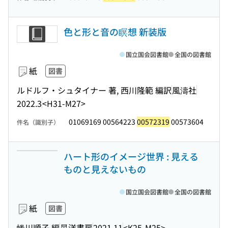
色と形と音の瞑想 新装版
国立国会図書館
全国の図書館
紙
図書
ルドルフ・シュタイナー 著, 西川隆範 編訳
風濤社
2022.3
<H31-M27>
01069169 00564223
00572319
00573604
件名（識別子）
ハート形のイメージ世界 : 見える
ものと見えないもの
国立国会図書館
全国の図書館
紙
図書
蜷川順子 編
晃洋書房
2021.11
<K25-M25>