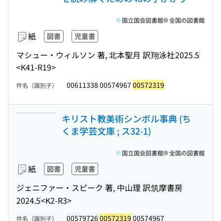
国立国会図書館
全国の図書館
紙
図書
児童書
マシュー・ウィルソン 著, 北本聖月 訳
翔泳社
2025.5
<K41-R19>
00611338 00574967
00572319
件名（識別子）
キリスト教美術シンボル事典 (ち
くま学芸文庫 ; ス32-1)
国立国会図書館
全国の図書館
紙
図書
児童書
ジェニファー・スピーク 著, 中山理 訳
筑摩書房
2024.5
<K2-R3>
00579726
00572319
00574967
件名（識別子）