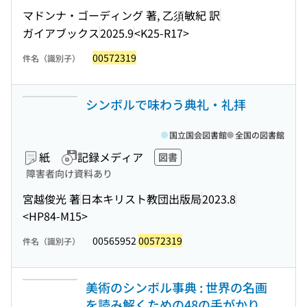
マドンナ・ゴーディング 著, 乙須敏紀 訳
ガイアブックス
2025.9
<K25-R17>
00572319
件名（識別子）
シンボルで味わう典礼・礼拝
国立国会図書館
全国の図書館
紙
記録メディア
図書
障害者向け資料あり
宮越俊光 著
日本キリスト教団出版局
2023.8
<HP84-M15>
00565952
00572319
件名（識別子）
美術のシンボル事典 : 世界の名画
を読み解くための48の手がかり