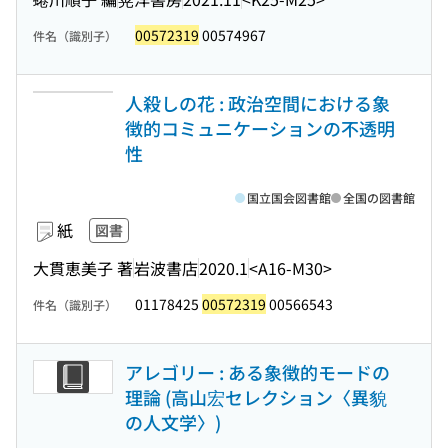
00572319
00574967
件名（識別子）
人殺しの花 : 政治空間における象
徴的コミュニケーションの不透明
性
国立国会図書館
全国の図書館
紙
図書
大貫恵美子 著
岩波書店
2020.1
<A16-M30>
01178425
00572319
00566543
件名（識別子）
アレゴリー : ある象徴的モードの
理論 (高山宏セレクション〈異貌
の人文学〉)