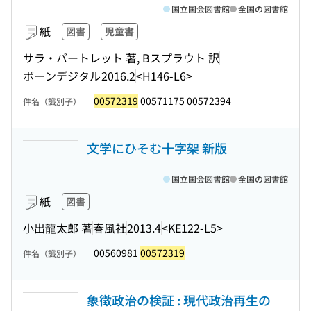
国立国会図書館
全国の図書館
紙
図書
児童書
サラ・バートレット 著, Bスプラウト 訳
ボーンデジタル
2016.2
<H146-L6>
00572319
00571175 00572394
件名（識別子）
文学にひそむ十字架 新版
国立国会図書館
全国の図書館
紙
図書
小出龍太郎 著
春風社
2013.4
<KE122-L5>
00560981
00572319
件名（識別子）
象徴政治の検証 : 現代政治再生の