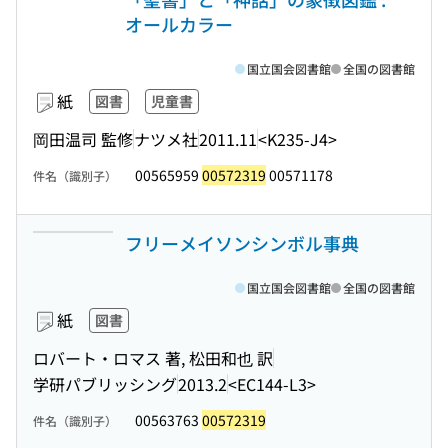
オールカラー
国立国会図書館
全国の図書館
紙
図書
児童書
岡田温司 監修
ナツメ社
2011.11
<K235-J4>
00565959
00572319
00571178
件名（識別子）
フリーメイソンシンボル事典
国立国会図書館
全国の図書館
紙
図書
ロバート・ロマス 著, 松田和也 訳
学研パブリッシング
2013.2
<EC144-L3>
00563763
00572319
件名（識別子）