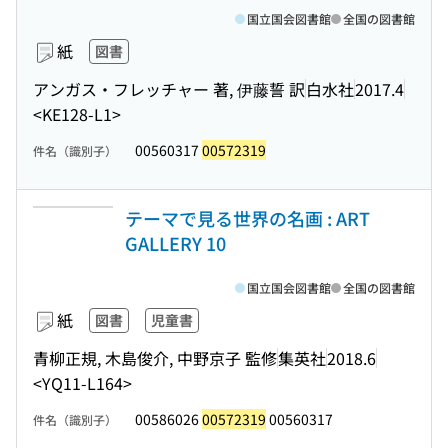
国立国会図書館
全国の図書館
紙
図書
アンガス・フレッチャー 著, 伊藤誓 訳
白水社
2017.4
<KE128-L1>
00560317
00572319
件名（識別子）
テーマで見る世界の名画 : ART
GALLERY 10
国立国会図書館
全国の図書館
紙
図書
児童書
青柳正規, 木島俊介, 中野京子 監修
集英社
2018.6
<YQ11-L164>
00586026
00572319
00560317
件名（識別子）