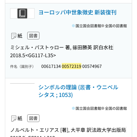
ヨーロッパ中世象徴史 新装復刊
国立国会図書館
全国の図書館
紙
図書
ミシェル・パストゥロー 著, 篠田勝英 訳
白水社
2018.5
<GG117-L35>
00617134
00572319
00574967
件名（識別子）
シンボルの理論 (叢書・ウニベル
シタス ; 1053)
国立国会図書館
全国の図書館
紙
図書
ノルベルト・エリアス [著], 大平章 訳
法政大学出版局