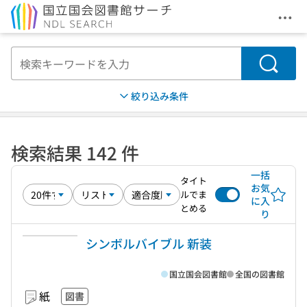
メニ
本文へ移動
検索
絞り込み条件
検索結果 142 件
一括
タイト
お気
ルでま
に入
とめる
り
シンボルバイブル 新装
国立国会図書館
全国の図書館
紙
図書