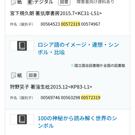
紙
デジタル
図書
障害者向け資料あり
宮下規久朗 著
筑摩書房
2015.7
<KC31-L51>
00564523
00572319
00574967
件名（識別子）
ロシア語のイメージ・連想・シン
ボル・比喩
国立国会図書館
全国の図書館
紙
図書
狩野昊子 著
蒲生稔
2015.12
<KP83-L1>
00569746 00563298
00572319
件名（識別子）
100の神秘から読み解く世界のシ
ンボル