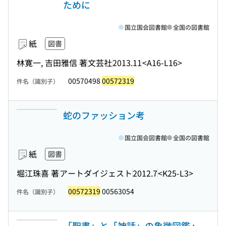
ために
国立国会図書館
全国の図書館
紙
図書
林寛一, 吉田雅信 著
文芸社
2013.11
<A16-L16>
00570498
00572319
件名（識別子）
蛇のファッション考
国立国会図書館
全国の図書館
紙
図書
堀江珠喜 著
アートダイジェスト
2012.7
<K25-L3>
00572319
00563054
件名（識別子）
「聖書」と「神話」の象徴図鑑 :