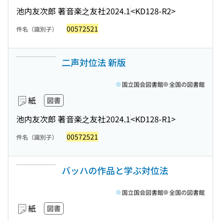
池内友次郎 著
音楽之友社
2024.1
<KD128-R2>
00572521
件名（識別子）
二声対位法 新版
国立国会図書館
全国の図書館
紙
図書
池内友次郎 著
音楽之友社
2024.1
<KD128-R1>
00572521
件名（識別子）
バッハの作品と学ぶ対位法
国立国会図書館
全国の図書館
紙
図書