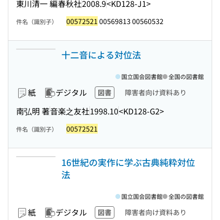
東川清一 編
春秋社
2008.9
<KD128-J1>
00572521
00569813 00560532
件名（識別子）
十二音による対位法
国立国会図書館
全国の図書館
紙
デジタル
図書
障害者向け資料あり
南弘明 著
音楽之友社
1998.10
<KD128-G2>
00572521
件名（識別子）
16世紀の実作に学ぶ古典純粋対位
法
国立国会図書館
全国の図書館
紙
デジタル
図書
障害者向け資料あり