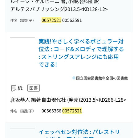
ルイージ・ケルビーニ 著, 小鍛冶邦隆 訳
アルテスパブリッシング
2013.5
<KD128-L2>
00572521
00563591
件名（識別子）
実践!やさしく学べるポピュラー対
位法 : コード&メロディで理解する
: ストリングスアレンジにも応用
できる!
国立国会図書館
全国の図書館
紙
図書
彦坂恭人 編著
自由現代社 (発売)
2013.5
<KD286-L28>
00565366
00572521
件名（識別子）
イェッペセン対位法 : パレストリ