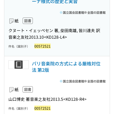
ーナ様式の歴史と実習
国立国会図書館
全国の図書館
紙
図書
クヌート・イェッペセン 著, 柴田南雄, 皆川達夫 訳
音楽之友社
2013.10
<KD128-L4>
00572521
件名（識別子）
パリ音楽院の方式による厳格対位
法 第2版
国立国会図書館
全国の図書館
紙
図書
山口博史 著
音楽之友社
2013.5
<KD128-R4>
00572521
件名（識別子）