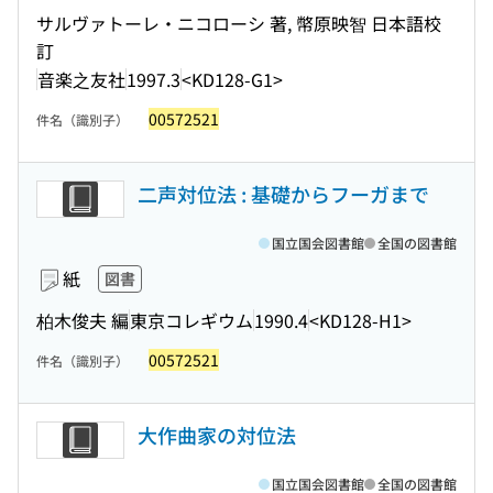
サルヴァトーレ・ニコローシ 著, 幣原映智 日本語校
訂
音楽之友社
1997.3
<KD128-G1>
00572521
件名（識別子）
二声対位法 : 基礎からフーガまで
国立国会図書館
全国の図書館
紙
図書
柏木俊夫 編
東京コレギウム
1990.4
<KD128-H1>
00572521
件名（識別子）
大作曲家の対位法
国立国会図書館
全国の図書館