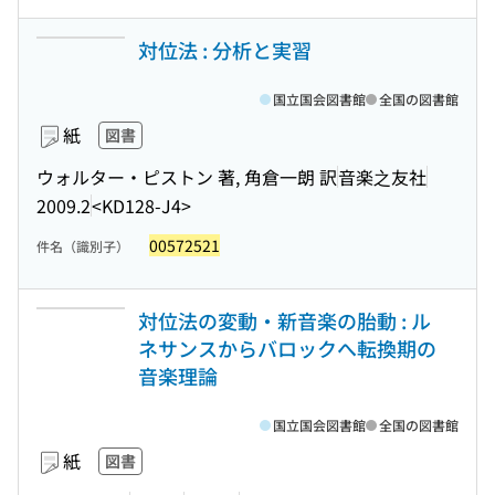
対位法 : 分析と実習
国立国会図書館
全国の図書館
紙
図書
ウォルター・ピストン 著, 角倉一朗 訳
音楽之友社
2009.2
<KD128-J4>
00572521
件名（識別子）
対位法の変動・新音楽の胎動 : ル
ネサンスからバロックへ転換期の
音楽理論
国立国会図書館
全国の図書館
紙
図書