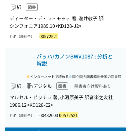
紙
図書
ディーター・デ・ラ・モッテ 著, 瀧井敬子 訳
シンフォニア
1989.10
<KD128-J2>
00572521
件名（識別子）
バッハ/カノンBWV1087 : 分析と
解説
インターネットで読める
国立国会図書館
全国の図書館
紙
デジタル
図書
障害者向け資料あり
マルセル・ビッチュ 著, 小河原美子 訳
音楽之友社
1986.12
<KD128-E2>
00432003
00572521
件名（識別子）