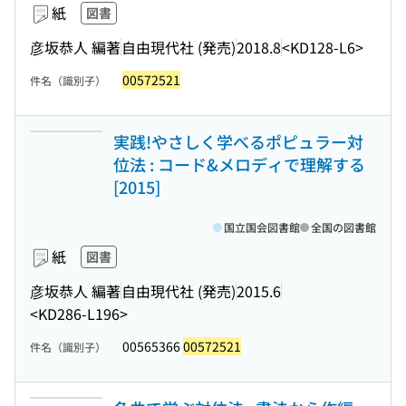
紙
図書
彦坂恭人 編著
自由現代社 (発売)
2018.8
<KD128-L6>
00572521
件名（識別子）
実践!やさしく学べるポピュラー対
位法 : コード&メロディで理解する
[2015]
国立国会図書館
全国の図書館
紙
図書
彦坂恭人 編著
自由現代社 (発売)
2015.6
<KD286-L196>
00565366
00572521
件名（識別子）