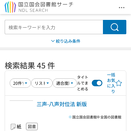
メニ
本文へ移動
検索
絞り込み条件
検索結果 45 件
一括
タイト
お気
ルでま
に入
とめる
り
三声-八声対位法 新版
国立国会図書館
全国の図書館
紙
図書