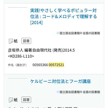
実践!やさしく学べるポピュラー対
位法 : コード&メロディで理解する
[2014]
国立国会図書館
全国の図書館
紙
図書
彦坂恭人 編著
自由現代社 (発売)
2014.5
<KD286-L110>
00565366
00572521
件名（識別子）
ケルビーニ対位法とフーガ講座
国立国会図書館
全国の図書館
紙
図書