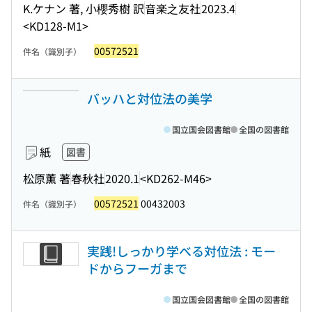
K.ケナン 著, 小櫻秀樹 訳
音楽之友社
2023.4
<KD128-M1>
00572521
件名（識別子）
バッハと対位法の美学
国立国会図書館
全国の図書館
紙
図書
松原薫 著
春秋社
2020.1
<KD262-M46>
00572521
00432003
件名（識別子）
実践!しっかり学べる対位法 : モー
ドからフーガまで
国立国会図書館
全国の図書館