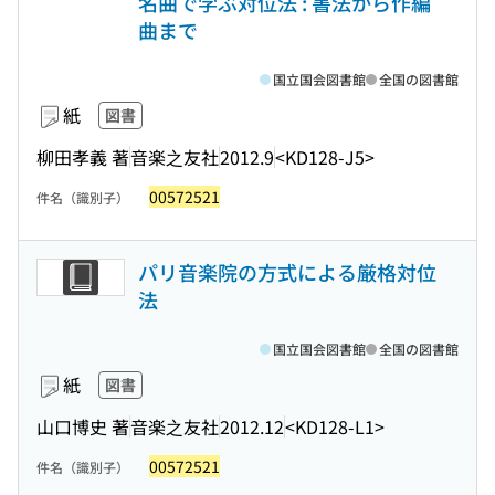
名曲で学ぶ対位法 : 書法から作編
曲まで
国立国会図書館
全国の図書館
紙
図書
柳田孝義 著
音楽之友社
2012.9
<KD128-J5>
00572521
件名（識別子）
パリ音楽院の方式による厳格対位
法
国立国会図書館
全国の図書館
紙
図書
山口博史 著
音楽之友社
2012.12
<KD128-L1>
00572521
件名（識別子）