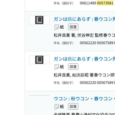
00611489
00573981
件名（識別子）
ガンは癌にあらず : 春ウコ
紙
図書
松井良業 著, 伏谷伸宏 監修
春ウ
00562220 00567589
件名（識別子）
ガンは癌にあらず : 春ウコ
紙
図書
松井良業, 粕渕辰昭 著
春ウコン研
00562220 00567589
件名（識別子）
ウコン : 秋ウコン・春ウコ
紙
図書
金城鉄男 著
農山漁村文化協会
200