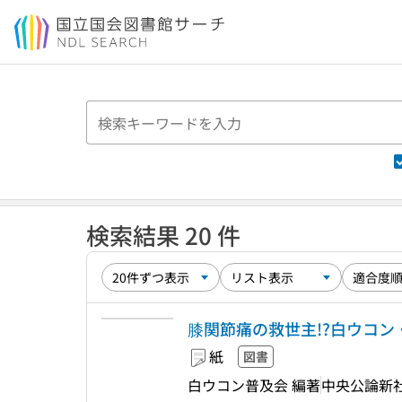
本文へ移動
検索結果 20 件
膝関節痛の救世主!?白ウコ
紙
図書
白ウコン普及会 編著
中央公論新