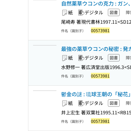
自然薬草ウコンの克力 : ガ
紙
デジタル
図書
障
尾崎寿 著
現代書林
1997.11
<SD12
00573981
件名（識別子）
最強の薬草ウコンの秘密 : 発ガン
紙
デジタル
図書
障
水野修一 著
広済堂出版
1996.3
<S
00573981
件名（識別子）
鬱金の謎 : 琉球王朝の「秘
紙
デジタル
図書
障
井上宏生 著
双葉社
1995.11
<RB15
00573981
件名（識別子）