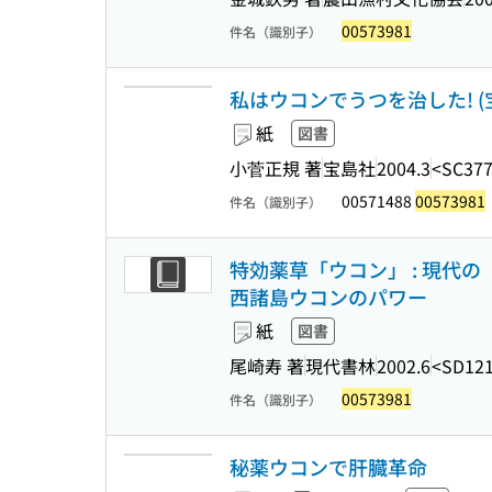
00573981
件名（識別子）
私はウコンでうつを治した! (
紙
図書
小菅正規 著
宝島社
2004.3
<SC377
00571488
00573981
件名（識別子）
特効薬草「ウコン」 : 現代
西諸島ウコンのパワー
紙
図書
尾崎寿 著
現代書林
2002.6
<SD121
00573981
件名（識別子）
秘薬ウコンで肝臓革命