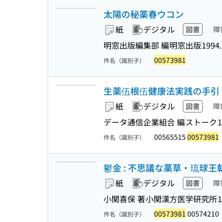
太陽の秘薬春ウコン
紙
デジタル
図書
障
明窓出版編集部 編
明窓出版
1994.
00573981
件名（識別子）
生薬伍根伍健康法実践の手引 
紙
デジタル
図書
障
データ通信企業組合 編
ストーク
1
00565515
00573981
件名（識別子）
鬱金 : 不思議な薬草・琉球王
紙
デジタル
図書
障
小関喜保 著
小関漢方医学研究所
1
00573981
00574210
件名（識別子）