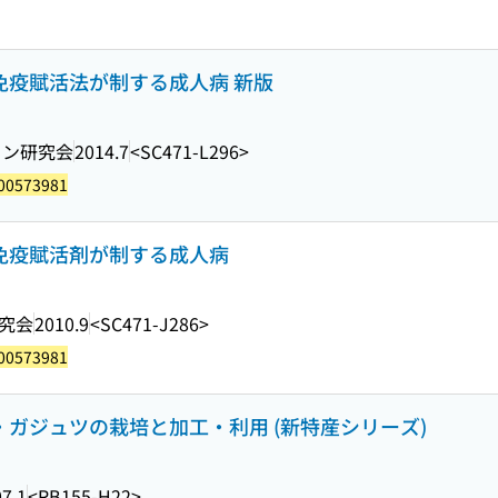
ン免疫賦活法が制する成人病 新版
コン研究会
2014.7
<SC471-L296>
00573981
ン免疫賦活剤が制する成人病
究会
2010.9
<SC471-J286>
00573981
ン・ガジュツの栽培と加工・利用 (新特産シリーズ)
7.1
<RB155-H22>