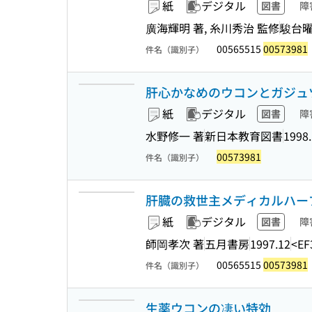
紙
デジタル
図書
障
廣海輝明 著, 糸川秀治 監修
駿台
00565515
00573981
件名（識別子）
肝心かなめのウコンとガジュツ
紙
デジタル
図書
障
水野修一 著
新日本教育図書
1998
00573981
件名（識別子）
肝臓の救世主メディカルハーブ
紙
デジタル
図書
障
師岡孝次 著
五月書房
1997.12
<EF
00565515
00573981
件名（識別子）
生薬ウコンの凄い特効