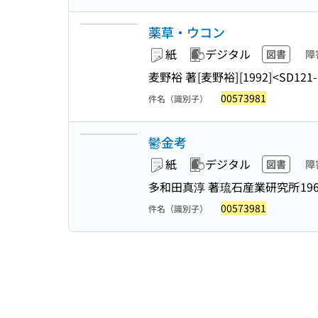
薬草・ウコン
紙
デジタル
図書
障
麦野裕 著
[麦野裕]
[1992]
<SD121-
00573981
件名（識別子）
鬱金考
紙
デジタル
図書
障
多和田真淳 著
琉石産業研究所
19
00573981
件名（識別子）