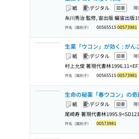
紙
デジタル
図書
障
糸川秀治 監修, 宙出版 編
宙出版
1
00565515
00573981
件名（識別子）
生薬「ウコン」が効く : がん
紙
デジタル
図書
障
村上允俊 著
現代書林
1996.11
<EF
00565515
00573981
件名（識別子）
生命の秘薬「春ウコン」の奇跡
紙
デジタル
図書
障
尾崎寿 著
現代書林
1995.9
<SD121
00573981
件名（識別子）