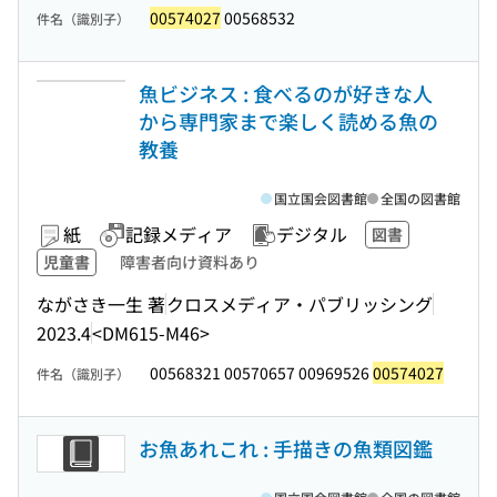
00574027
00568532
件名（識別子）
魚ビジネス : 食べるのが好きな人
から専門家まで楽しく読める魚の
教養
国立国会図書館
全国の図書館
紙
記録メディア
デジタル
図書
児童書
障害者向け資料あり
ながさき一生 著
クロスメディア・パブリッシング
2023.4
<DM615-M46>
00568321 00570657 00969526
00574027
件名（識別子）
お魚あれこれ : 手描きの魚類図鑑