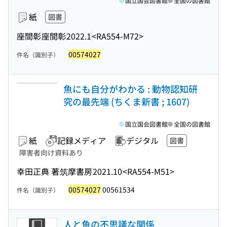
国立国会図書館
全国の図書館
紙
図書
座間彰
座間彰
2022.1
<RA554-M72>
00574027
件名（識別子）
魚にも自分がわかる : 動物認知研
究の最先端 (ちくま新書 ; 1607)
国立国会図書館
全国の図書館
紙
記録メディア
デジタル
図書
障害者向け資料あり
幸田正典 著
筑摩書房
2021.10
<RA554-M51>
00574027
00561534
件名（識別子）
人と魚の不思議な関係