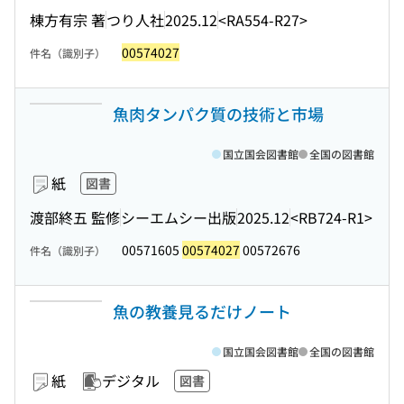
棟方有宗 著
つり人社
2025.12
<RA554-R27>
00574027
件名（識別子）
魚肉タンパク質の技術と市場
国立国会図書館
全国の図書館
紙
図書
渡部終五 監修
シーエムシー出版
2025.12
<RB724-R1>
00571605
00574027
00572676
件名（識別子）
魚の教養見るだけノート
国立国会図書館
全国の図書館
紙
デジタル
図書