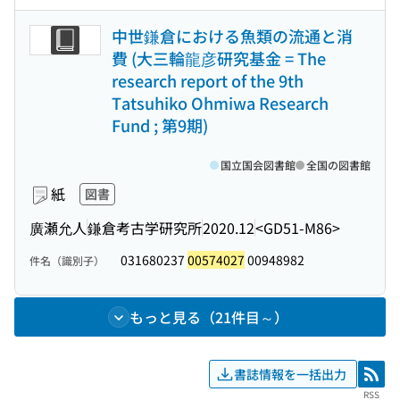
中世鎌倉における魚類の流通と消
費 (大三輪龍彦研究基金 = The
research report of the 9th
Tatsuhiko Ohmiwa Research
Fund ; 第9期)
国立国会図書館
全国の図書館
紙
図書
廣瀬允人
鎌倉考古学研究所
2020.12
<GD51-M86>
031680237
00574027
00948982
件名（識別子）
もっと見る（21件目～）
書誌情報を一括出力
RSS
RSS