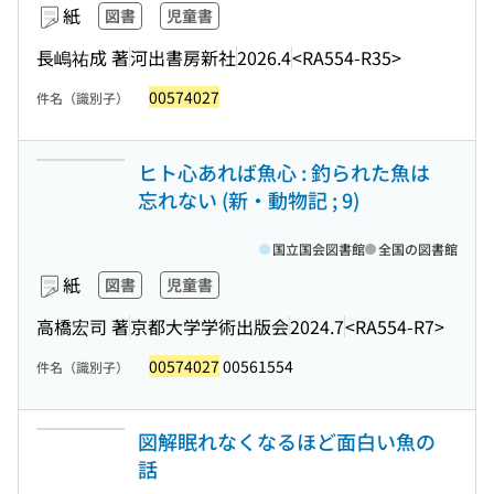
紙
図書
児童書
長嶋祐成 著
河出書房新社
2026.4
<RA554-R35>
00574027
件名（識別子）
ヒト心あれば魚心 : 釣られた魚は
忘れない (新・動物記 ; 9)
国立国会図書館
全国の図書館
紙
図書
児童書
高橋宏司 著
京都大学学術出版会
2024.7
<RA554-R7>
00574027
00561554
件名（識別子）
図解眠れなくなるほど面白い魚の
話