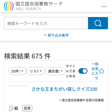
メニ
本文へ移動
検索
絞り込み条件
検索結果 675 件
一括
タイト
お気
ルでま
に入
とめる
り
さかな王まちがい探しクイズ100
国立国会図書館
全国の図書館
紙
図書