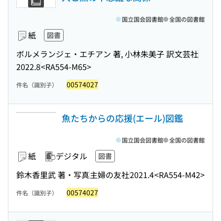
国立国会図書館
全国の図書館
紙
図書
ボルメランジェ・エチアン 著, 小林朱美子 訳
文芸社
2022.8
<RA554-M65>
00574027
件名（識別子）
魚たちからの応援(エール)図鑑
国立国会図書館
全国の図書館
紙
デジタル
図書
鈴木香里武 著・写真
主婦の友社
2021.4
<RA554-M42>
00574027
件名（識別子）