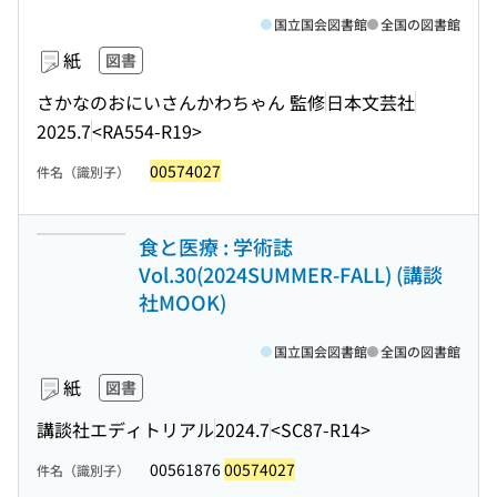
国立国会図書館
全国の図書館
紙
図書
さかなのおにいさんかわちゃん 監修
日本文芸社
2025.7
<RA554-R19>
00574027
件名（識別子）
食と医療 : 学術誌
Vol.30(2024SUMMER-FALL) (講談
社MOOK)
国立国会図書館
全国の図書館
紙
図書
講談社エディトリアル
2024.7
<SC87-R14>
00561876
00574027
件名（識別子）