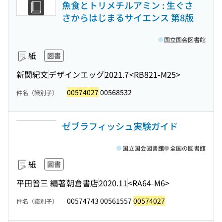
魚食とトリメチルアミン : 生ぐさ
さからはじまるサイエンス 第8版
国立国会図書館
紙
図書
新関紀文
デザインエッグ
2021.7
<RB821-M25>
00574027
00568532
件名（識別子）
ゼブラフィッシュ実験ガイド
国立国会図書館
全国の図書館
紙
図書
平田普三 編著
朝倉書店
2020.11
<RA64-M6>
00574743 00561557
00574027
件名（識別子）