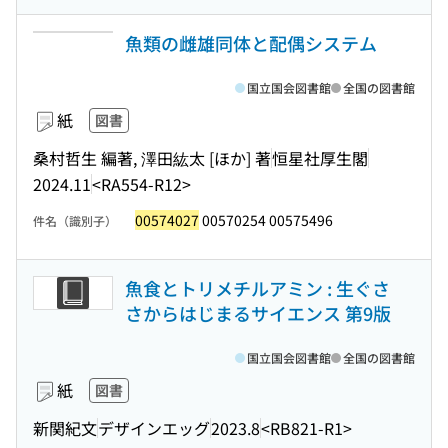
魚類の雌雄同体と配偶システム
国立国会図書館
全国の図書館
紙
図書
桑村哲生 編著, 澤田紘太 [ほか] 著
恒星社厚生閣
2024.11
<RA554-R12>
00574027
00570254 00575496
件名（識別子）
魚食とトリメチルアミン : 生ぐさ
さからはじまるサイエンス 第9版
国立国会図書館
全国の図書館
紙
図書
新関紀文
デザインエッグ
2023.8
<RB821-R1>