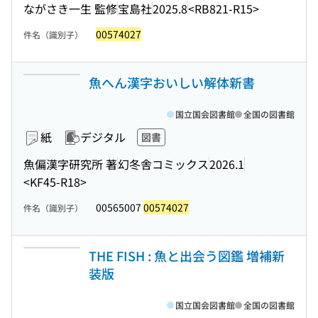
ながさき一生 監修
宝島社
2025.8
<RB821-R15>
00574027
件名（識別子）
魚へん漢字おいしい解体新書
国立国会図書館
全国の図書館
紙
デジタル
図書
魚偏漢字研究所 著
幻冬舎コミックス
2026.1
<KF45-R18>
00565007
00574027
件名（識別子）
THE FISH : 魚と出会う図鑑 増補新
装版
国立国会図書館
全国の図書館