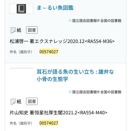
ま～るい魚図鑑
国立国会図書館
全国の図書館
紙
図書
松浦啓一 著
エクスナレッジ
2020.12
<RA554-M36>
00574027
件名（識別子）
耳石が語る魚の生い立ち : 雄弁な
小骨の生態学
国立国会図書館
全国の図書館
紙
図書
片山知史 著
恒星社厚生閣
2021.2
<RA554-M40>
00574027
件名（識別子）