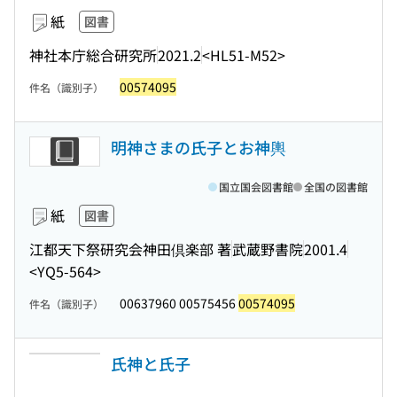
紙
図書
神社本庁総合研究所
2021.2
<HL51-M52>
00574095
件名（識別子）
明神さまの氏子とお神輿
国立国会図書館
全国の図書館
紙
図書
江都天下祭研究会神田倶楽部 著
武蔵野書院
2001.4
<YQ5-564>
00637960 00575456
00574095
件名（識別子）
氏神と氏子