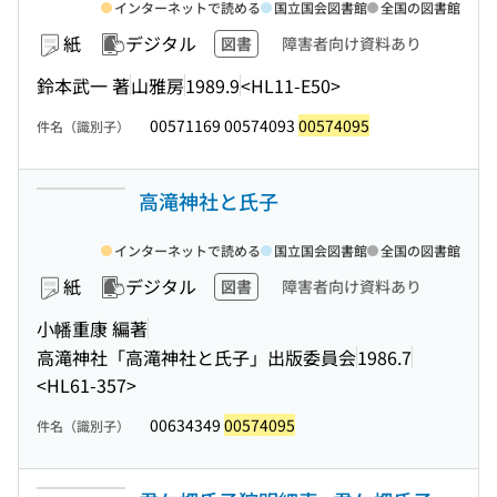
インターネットで読める
国立国会図書館
全国の図書館
紙
デジタル
図書
障害者向け資料あり
鈴本武一 著
山雅房
1989.9
<HL11-E50>
00571169 00574093
00574095
件名（識別子）
高滝神社と氏子
インターネットで読める
国立国会図書館
全国の図書館
紙
デジタル
図書
障害者向け資料あり
小幡重康 編著
高滝神社「高滝神社と氏子」出版委員会
1986.7
<HL61-357>
00634349
00574095
件名（識別子）