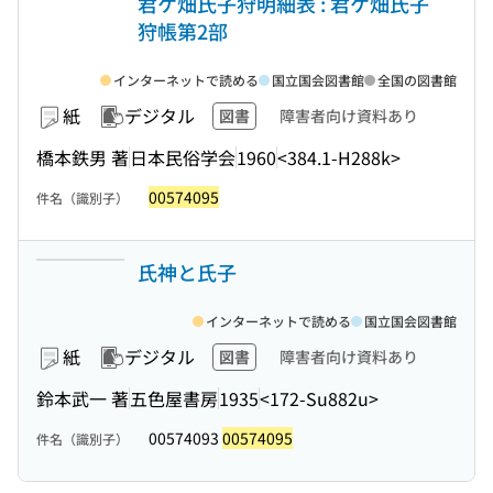
君ケ畑氏子狩明細表 : 君ケ畑氏子
狩帳第2部
インターネットで読める
国立国会図書館
全国の図書館
紙
デジタル
図書
障害者向け資料あり
橋本鉄男 著
日本民俗学会
1960
<384.1-H288k>
00574095
件名（識別子）
氏神と氏子
インターネットで読める
国立国会図書館
紙
デジタル
図書
障害者向け資料あり
鈴本武一 著
五色屋書房
1935
<172-Su882u>
00574093
00574095
件名（識別子）