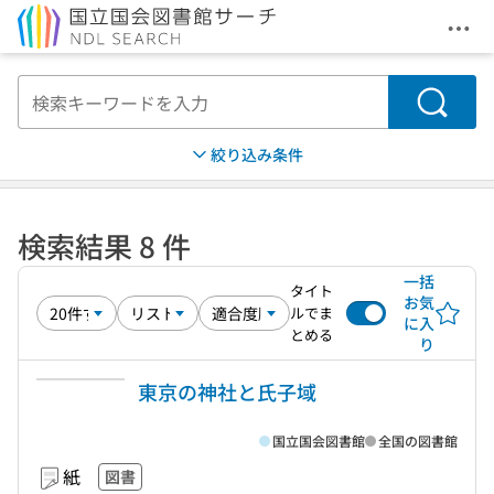
メニ
本文へ移動
検索
絞り込み条件
検索結果 8 件
一括
タイト
お気
ルでま
に入
とめる
り
東京の神社と氏子域
国立国会図書館
全国の図書館
紙
図書