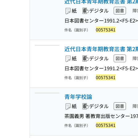
近代日本青年期教育叢書 第2期
紙
デジタル
図書
障
日本図書センター
1991.2
<F5-E2>
00575341
件名（識別子）
近代日本青年期教育叢書 第2期
紙
デジタル
図書
障
日本図書センター
1991.2
<F5-E2>
00575341
件名（識別子）
青年学校論
紙
デジタル
図書
障
茶園義男 著
教育出版センター
197
00575341
件名（識別子）