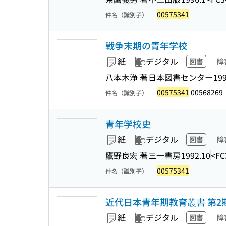
00575341
件名（識別子）
戦争末期の青年学校
紙
デジタル
図書
障
八本木浄 著
日本図書センター
199
00575341
00568269
件名（識別子）
青年学校史
紙
デジタル
図書
障
鷹野良宏 著
三一書房
1992.10
<FC
00575341
件名（識別子）
近代日本青年期教育叢書 第2期
紙
デジタル
図書
障