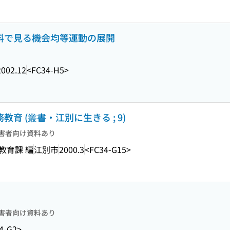
資料で見る機会均等運動の展開
2002.12
<FC34-H5>
教育 (叢書・江別に生きる ; 9)
害者向け資料あり
教育課 編
江別市
2000.3
<FC34-G15>
害者向け資料あり
4-G2>