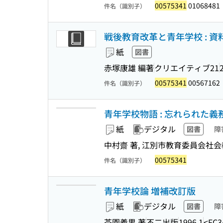
00575341
01068481
件名（識別子）
戦後教育改革と青年学校 : 
紙
図書
赤塚康雄 編著
クリエイティブ21
00575341
00567162
件名（識別子）
青年学校物語 : 忘れられた義務
紙
デジタル
図書
障
中村齋 著, 江別市教育委員会社会
00575341
件名（識別子）
青年学校論 増補改訂版
紙
デジタル
図書
障
茶園義男 著
不二出版
1996.1
<FC3