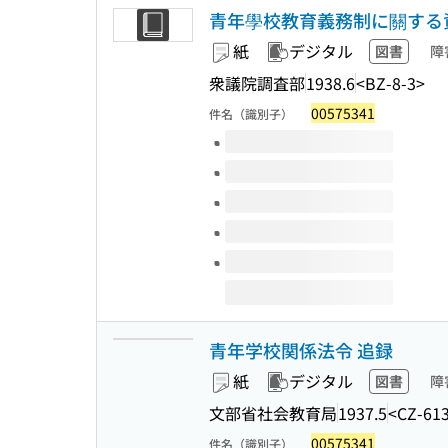
青年學校教育義務制に關する資料 
紙
デジタル
図書
障
衆議院調査部
1938.6
<BZ-8-3>
00575341
件名（識別子）
このタイトルの巻号
青年学校関係法令 追録
紙
デジタル
図書
障
文部省社会教育局
1937.5
<CZ-61
00575341
件名（識別子）