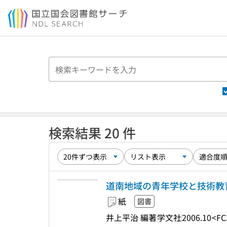
本文へ移動
検索結果 20 件
道南地域の青年学校と技術教
紙
図書
井上平治 編著
学文社
2006.10
<FC