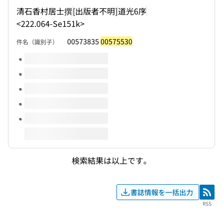
清石香村居士撰
[出版者不明]
道光6序
<222.064-Se151k>
00573835
00575530
件名（識別子）
このタイトルの巻号
検索結果は以上です。
書誌情報を一括出力
RSS
RSS