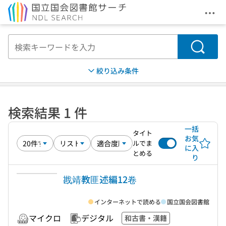
メニ
本文へ移動
検索
絞り込み条件
検索結果 1 件
一括
タイト
お気
ルでま
に入
とめる
り
戡靖教匪述編12卷
インターネットで読める
国立国会図書館
マイクロ
デジタル
和古書・漢籍