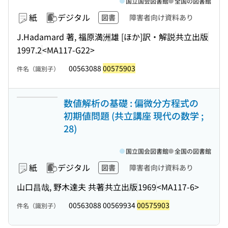
国立国会図書館
全国の図書館
紙
デジタル
図書
障害者向け資料あり
J.Hadamard 著, 福原満洲雄 [ほか]訳・解説
共立出版
1997.2
<MA117-G22>
00563088
00575903
件名（識別子）
数値解析の基礎 : 偏微分方程式の
初期値問題 (共立講座 現代の数学 ;
28)
国立国会図書館
全国の図書館
紙
デジタル
図書
障害者向け資料あり
山口昌哉, 野木達夫 共著
共立出版
1969
<MA117-6>
00563088 00569934
00575903
件名（識別子）