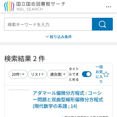
メニ
本文へ移動
検索
絞り込み条件
検索結果 2 件
一括
タイト
お気
ルでま
に入
とめる
り
アダマール偏微分方程式 : コーシ
ー問題と双曲型線形偏微分方程式
(現代数学の系譜 ; 14)