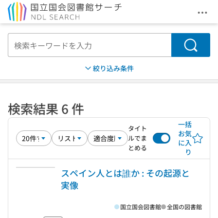
メニ
本文へ移動
検索
絞り込み条件
検索結果 6 件
一括
タイト
お気
ルでま
に入
とめる
り
スペイン人とは誰か : その起源と
実像
国立国会図書館
全国の図書館