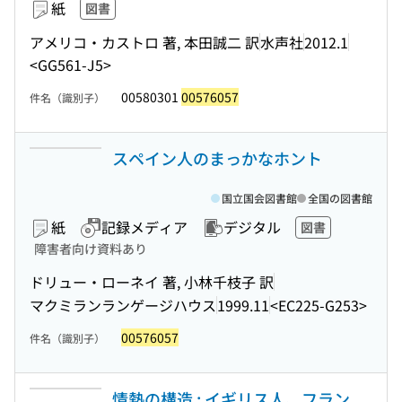
紙
図書
アメリコ・カストロ 著, 本田誠二 訳
水声社
2012.1
<GG561-J5>
00580301
00576057
件名（識別子）
スペイン人のまっかなホント
国立国会図書館
全国の図書館
紙
記録メディア
デジタル
図書
障害者向け資料あり
ドリュー・ローネイ 著, 小林千枝子 訳
マクミランランゲージハウス
1999.11
<EC225-G253>
00576057
件名（識別子）
情熱の構造 : イギリス人、フラン