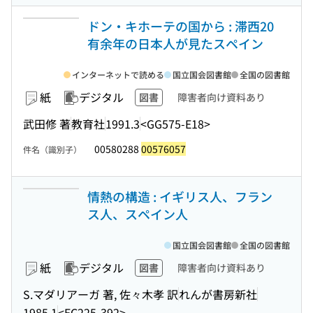
ドン・キホーテの国から : 滞西20
有余年の日本人が見たスペイン
インターネットで読める
国立国会図書館
全国の図書館
紙
デジタル
図書
障害者向け資料あり
武田修 著
教育社
1991.3
<GG575-E18>
00580288
00576057
件名（識別子）
情熱の構造 : イギリス人、フラン
ス人、スペイン人
国立国会図書館
全国の図書館
紙
デジタル
図書
障害者向け資料あり
S.マダリアーガ 著, 佐々木孝 訳
れんが書房新社
1985.1
<EC225-392>