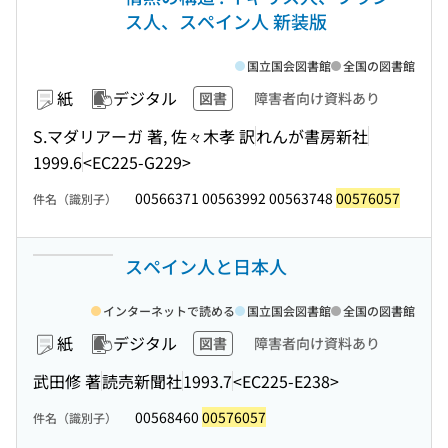
ス人、スペイン人 新装版
国立国会図書館
全国の図書館
紙
デジタル
図書
障害者向け資料あり
S.マダリアーガ 著, 佐々木孝 訳
れんが書房新社
1999.6
<EC225-G229>
00566371 00563992 00563748
00576057
件名（識別子）
スペイン人と日本人
インターネットで読める
国立国会図書館
全国の図書館
紙
デジタル
図書
障害者向け資料あり
武田修 著
読売新聞社
1993.7
<EC225-E238>
00568460
00576057
件名（識別子）