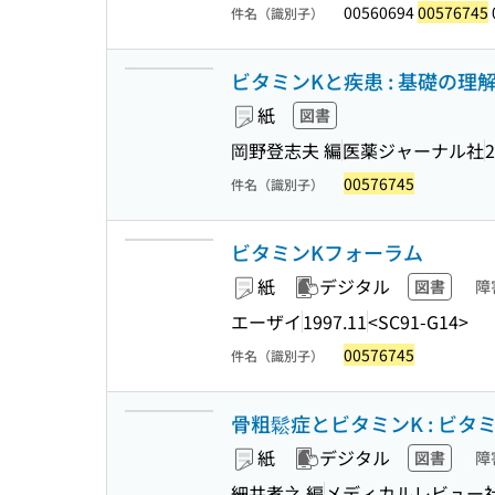
00560694
00576745
件名（識別子）
ビタミンKと疾患 : 基礎の
紙
図書
岡野登志夫 編
医薬ジャーナル社
2
00576745
件名（識別子）
ビタミンKフォーラム
紙
デジタル
図書
障
エーザイ
1997.11
<SC91-G14>
00576745
件名（識別子）
骨粗鬆症とビタミンK : ビ
紙
デジタル
図書
障
細井孝之 編
メディカルレビュー