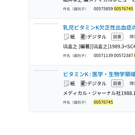
00575859
00576745
件名（識別子）
乳児ビタミンK欠乏性出血症の予
紙
デジタル
図書
障
塙嘉之 [編著]
[塙嘉之]
1989.3
<SC
00571139 00572387
件名（識別子）
ビタミンK : 医学・生物学
紙
デジタル
図書
障
メディカル・ジャーナル社
1988.
00576745
件名（識別子）