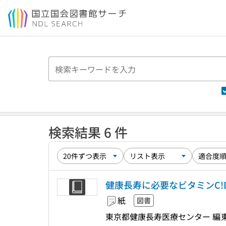
本文へ移動
検索結果 6 件
健康長寿に必要なビタミンC!D!
紙
図書
東京都健康長寿医療センター 編