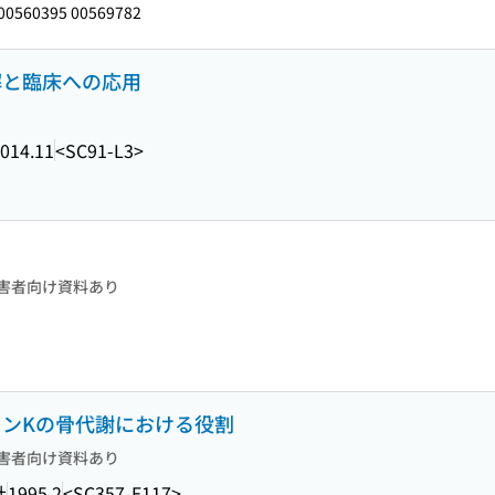
00560395 00569782
理解と臨床への応用
014.11
<SC91-L3>
害者向け資料あり
タミンKの骨代謝における役割
害者向け資料あり
社
1995.2
<SC357-E117>