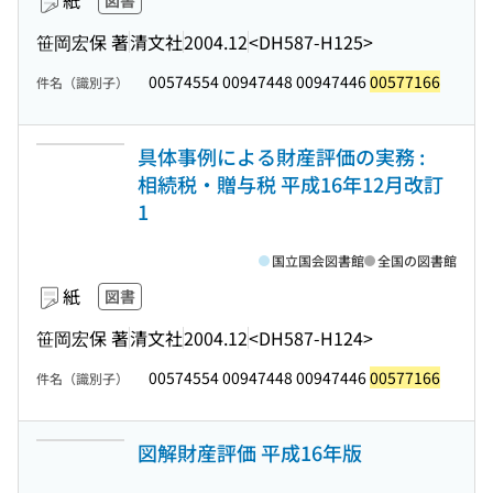
紙
図書
笹岡宏保 著
清文社
2004.12
<DH587-H125>
00574554 00947448 00947446
00577166
件名（識別子）
具体事例による財産評価の実務 :
相続税・贈与税 平成16年12月改訂
1
国立国会図書館
全国の図書館
紙
図書
笹岡宏保 著
清文社
2004.12
<DH587-H124>
00574554 00947448 00947446
00577166
件名（識別子）
図解財産評価 平成16年版