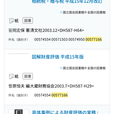
相続税・贈与税 平成15年12月改訂
国立国会図書館
全国の図書館
紙
図書
笹岡宏保 著
清文社
2003.12
<DH587-H64>
00574554 00571503 00574950
00577166
件名（識別子）
図解財産評価 平成15年版
国立国会図書館
全国の図書館
紙
図書
菅原恒夫 編
大蔵財務協会
2003.7
<DH587-H29>
00574554
00577166
件名（識別子）
具体事例による財産評価の実務 :