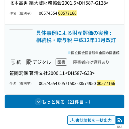
北本高男 編
大蔵財務協会
2001.6
<DH587-G128>
00574554
00577166
件名（識別子）
具体事例による財産評価の実務 :
相続税・贈与税 平成12年11月改訂
国立国会図書館
全国の図書館
紙
デジタル
図書
障害者向け資料あり
笹岡宏保 著
清文社
2000.11
<DH587-G33>
00574554 00571503 00574950
00577166
件名（識別子）
もっと見る（21件目～）
書誌情報を一括出力
RSS
RSS