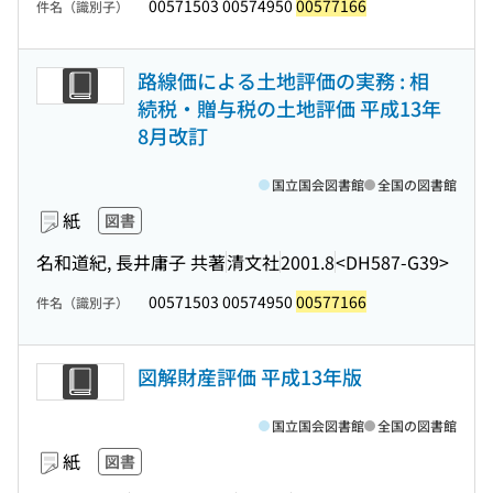
00571503 00574950
00577166
件名（識別子）
路線価による土地評価の実務 : 相
続税・贈与税の土地評価 平成13年
8月改訂
国立国会図書館
全国の図書館
紙
図書
名和道紀, 長井庸子 共著
清文社
2001.8
<DH587-G39>
00571503 00574950
00577166
件名（識別子）
図解財産評価 平成13年版
国立国会図書館
全国の図書館
紙
図書