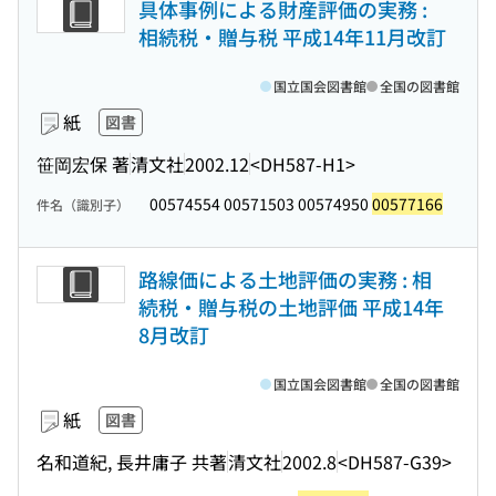
具体事例による財産評価の実務 :
相続税・贈与税 平成14年11月改訂
国立国会図書館
全国の図書館
紙
図書
笹岡宏保 著
清文社
2002.12
<DH587-H1>
00574554 00571503 00574950
00577166
件名（識別子）
路線価による土地評価の実務 : 相
続税・贈与税の土地評価 平成14年
8月改訂
国立国会図書館
全国の図書館
紙
図書
名和道紀, 長井庸子 共著
清文社
2002.8
<DH587-G39>