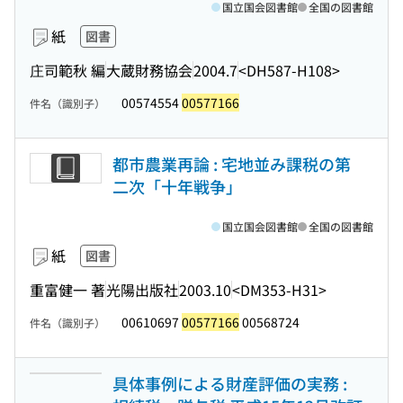
国立国会図書館
全国の図書館
紙
図書
庄司範秋 編
大蔵財務協会
2004.7
<DH587-H108>
00574554
00577166
件名（識別子）
都市農業再論 : 宅地並み課税の第
二次「十年戦争」
国立国会図書館
全国の図書館
紙
図書
重富健一 著
光陽出版社
2003.10
<DM353-H31>
00610697
00577166
00568724
件名（識別子）
具体事例による財産評価の実務 :