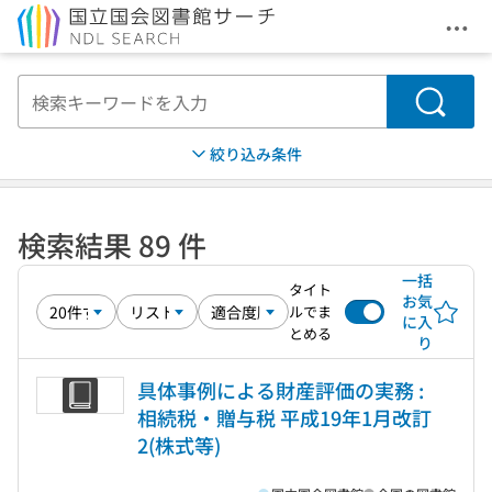
メニ
本文へ移動
検索
絞り込み条件
検索結果 89 件
一括
タイト
お気
ルでま
に入
とめる
り
具体事例による財産評価の実務 :
相続税・贈与税 平成19年1月改訂
2(株式等)