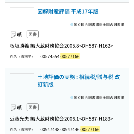
図解財産評価 平成17年版
国立国会図書館
全国の図書館
紙
図書
板垣勝義 編
大蔵財務協会
2005.8
<DH587-H162>
00574554
00577166
件名（識別子）
土地評価の実務 : 相続税/贈与税 改
訂新版
国立国会図書館
全国の図書館
紙
図書
近藤光夫 編
大蔵財務協会
2006.1
<DH587-H183>
00947448 00947446
00577166
件名（識別子）