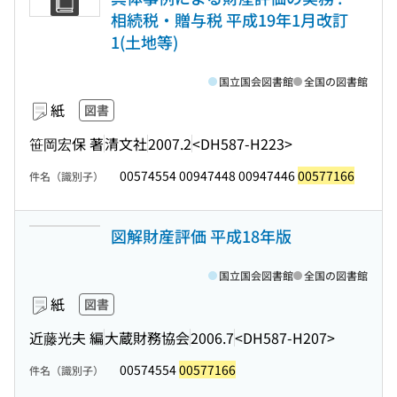
相続税・贈与税 平成19年1月改訂
1(土地等)
国立国会図書館
全国の図書館
紙
図書
笹岡宏保 著
清文社
2007.2
<DH587-H223>
00574554 00947448 00947446
00577166
件名（識別子）
図解財産評価 平成18年版
国立国会図書館
全国の図書館
紙
図書
近藤光夫 編
大蔵財務協会
2006.7
<DH587-H207>
00574554
00577166
件名（識別子）