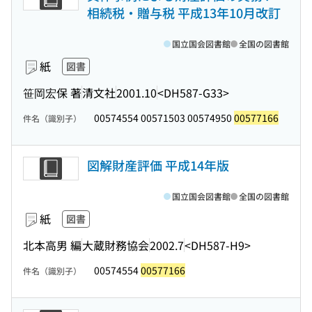
相続税・贈与税 平成13年10月改訂
国立国会図書館
全国の図書館
紙
図書
笹岡宏保 著
清文社
2001.10
<DH587-G33>
00574554 00571503 00574950
00577166
件名（識別子）
図解財産評価 平成14年版
国立国会図書館
全国の図書館
紙
図書
北本高男 編
大蔵財務協会
2002.7
<DH587-H9>
00574554
00577166
件名（識別子）