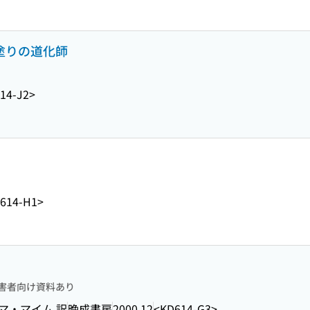
白塗りの道化師
14-J2>
614-H1>
害者向け資料あり
マ・マイム 訳
晩成書房
2000.12
<KD614-G3>