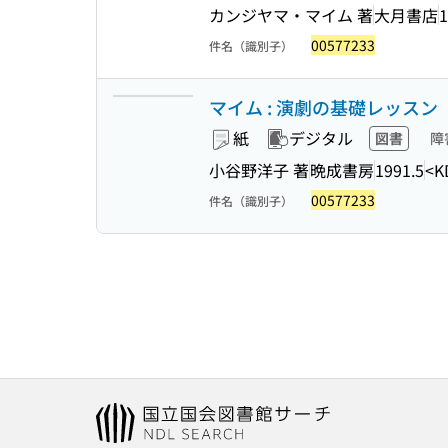
カンジヤマ・マイム 著
大月書店
1
00577233
件名（識別子）
マイム : 演劇の基礎レッスン
紙
デジタル
図書
障
小谷野洋子 著
晩成書房
1991.5
<K
00577233
件名（識別子）