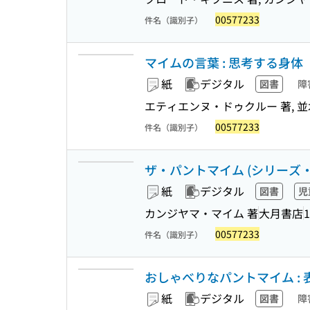
00577233
件名（識別子）
マイムの言葉 : 思考する身体
紙
デジタル
図書
障
エティエンヌ・ドゥクルー 著, 並
00577233
件名（識別子）
ザ・パントマイム (シリーズ・子
紙
デジタル
図書
児
カンジヤマ・マイム 著
大月書店
1
00577233
件名（識別子）
おしゃべりなパントマイム : 表
紙
デジタル
図書
障