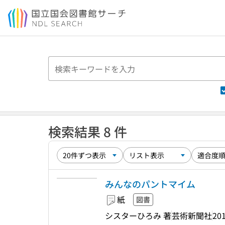
本文へ移動
検索結果 8 件
みんなのパントマイム
紙
図書
シスターひろみ 著
芸術新聞社
201