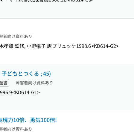
害者向け資料あり
木孝雄 監修, 小野暢子 訳
ブリュッケ
1998.6
<KD614-G2>
どもとつくる ; 45)
童書
障害者向け資料あり
996.9
<KD614-G1>
現力10倍、勇気100倍!
害者向け資料あり