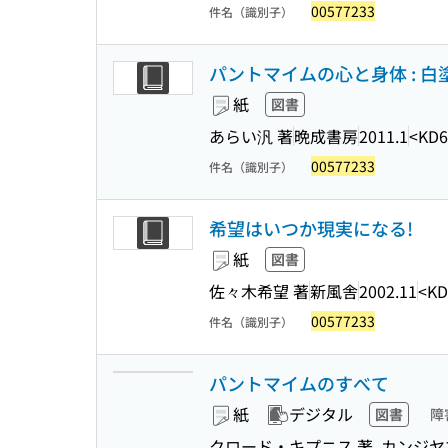
00577233
件名（識別子）
パントマイムの心と身体 : 
紙
図書
あらい汎 著
晩成書房
2011.1
<KD6
00577233
件名（識別子）
希望はいつか現実になる!
紙
図書
佐々木希望 著
新風舎
2002.11
<KD
00577233
件名（識別子）
パントマイムのすべて
紙
デジタル
図書
障
クロード・キプニス 著, カンジヤ