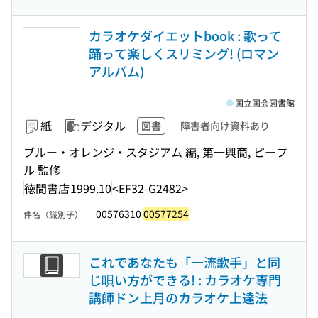
カラオケダイエットbook : 歌って
踊って楽しくスリミング! (ロマン
アルバム)
国立国会図書館
紙
デジタル
図書
障害者向け資料あり
ブルー・オレンジ・スタジアム 編, 第一興商, ピープ
ル 監修
徳間書店
1999.10
<EF32-G2482>
00576310
00577254
件名（識別子）
これであなたも「一流歌手」と同
じ唄い方ができる! : カラオケ専門
講師ドン上月のカラオケ上達法