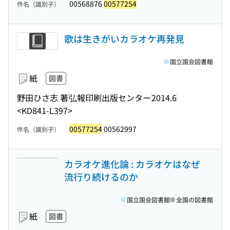
00568876
00577254
件名（識別子）
歌は生きがいカラオケ再発見
国立国会図書館
紙
図書
野田ひさ志 著
弘報印刷出版センター
2014.6
<KD841-L397>
00577254
00562997
件名（識別子）
カラオケ進化論 : カラオケはなぜ
流行り続けるのか
国立国会図書館
全国の図書館
紙
図書