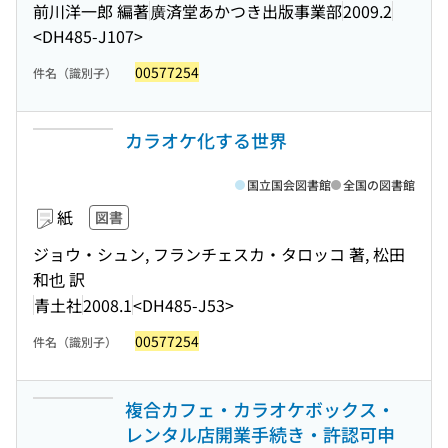
前川洋一郎 編著
廣済堂あかつき出版事業部
2009.2
<DH485-J107>
00577254
件名（識別子）
カラオケ化する世界
国立国会図書館
全国の図書館
紙
図書
ジョウ・シュン, フランチェスカ・タロッコ 著, 松田
和也 訳
青土社
2008.1
<DH485-J53>
00577254
件名（識別子）
複合カフェ・カラオケボックス・
レンタル店開業手続き・許認可申