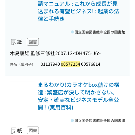
請マニュアル : これから成長が見
込まれる有望ビジネス! : 起業の法
律と手続き
国立国会図書館
全国の図書館
紙
図書
木島康雄 監修
三修社
2007.12
<DH475-J6>
01137940
00577254
00576814
件名（識別子）
まるわかり!カラオケbox儲けの構
造 : 繁盛店が決して明かさない、
安定・確実なビジネスモデル全公
開!! (実用百科)
国立国会図書館
全国の図書館
紙
図書