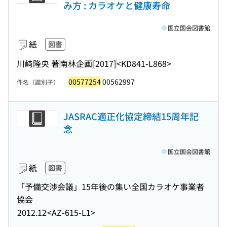
み方 : カラオケと健康寿命
国立国会図書館
紙
図書
川﨑隆央 著
南林企画
[2017]
<KD841-L868>
00577254
00562997
件名（識別子）
JASRAC適正化協定締結15周年記
念
国立国会図書館
紙
図書
「予備交渉会議」15年後の集い全国カラオケ事業者
協会
2012.12
<AZ-615-L1>