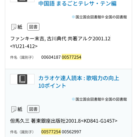
中国語 まるごとテレサ・テン編
国立国会図書館
全国の図書館
紙
図書
ファンキー末吉, 古川典代 共著
アルク
2001.12
<YU21-412>
00604187
00577254
件名（識別子）
カラオケ達人読本 : 歌唱力の向上
10ポイント
国立国会図書館
全国の図書館
紙
図書
但馬久三 著
東銀座出版社
2001.8
<KD841-G1457>
00577254
00562997
件名（識別子）