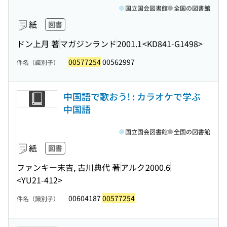
国立国会図書館
全国の図書館
紙
図書
ドン上月 著
マガジンランド
2001.1
<KD841-G1498>
00577254
00562997
件名（識別子）
中国語で歌おう! : カラオケで学ぶ
中国語
国立国会図書館
全国の図書館
紙
図書
ファンキー末吉, 古川典代 著
アルク
2000.6
<YU21-412>
00604187
00577254
件名（識別子）