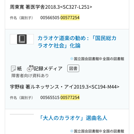
周東寛 著
医学舎
2018.3
<SC327-L251>
00566505
00577254
件名（識別子）
カラオケ道楽の勧め : 「国民総カ
ラオケ社会」化論
国立国会図書館
全国の図書館
紙
記録メディア
図書
障害者向け資料あり
宇野穰 著
ルネッサンス・アイ
2019.3
<SC194-M44>
00565515
00577254
件名（識別子）
「大人のカラオケ」選曲名人
国立国会図書館
全国の図書館