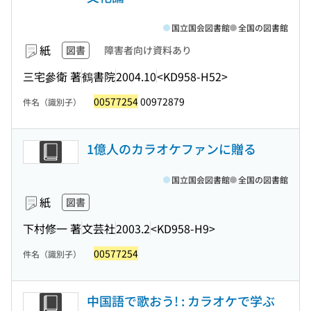
国立国会図書館
全国の図書館
紙
図書
障害者向け資料あり
三宅參衛 著
鶴書院
2004.10
<KD958-H52>
00577254
00972879
件名（識別子）
1億人のカラオケファンに贈る
国立国会図書館
全国の図書館
紙
図書
下村修一 著
文芸社
2003.2
<KD958-H9>
00577254
件名（識別子）
中国語で歌おう! : カラオケで学ぶ