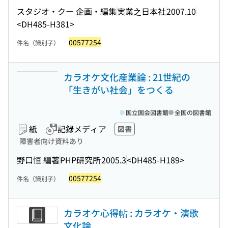
スタジオ・クー 企画・編集
実業之日本社
2007.10
<DH485-H381>
00577254
件名（識別子）
カラオケ文化産業論 : 21世紀の
「生きがい社会」をつくる
国立国会図書館
全国の図書館
紙
記録メディア
図書
障害者向け資料あり
野口恒 編著
PHP研究所
2005.3
<DH485-H189>
00577254
件名（識別子）
カラオケ心得帖 : カラオケ・演歌
文化論