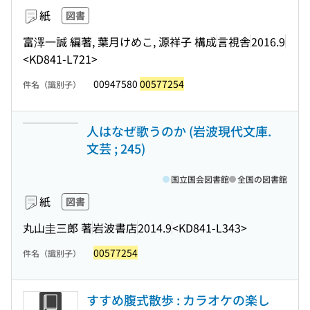
紙
図書
富澤一誠 編著, 葉月けめこ, 源祥子 構成
言視舎
2016.9
<KD841-L721>
00947580
00577254
件名（識別子）
人はなぜ歌うのか (岩波現代文庫.
文芸 ; 245)
国立国会図書館
全国の図書館
紙
図書
丸山圭三郎 著
岩波書店
2014.9
<KD841-L343>
00577254
件名（識別子）
すすめ腹式散歩 : カラオケの楽し