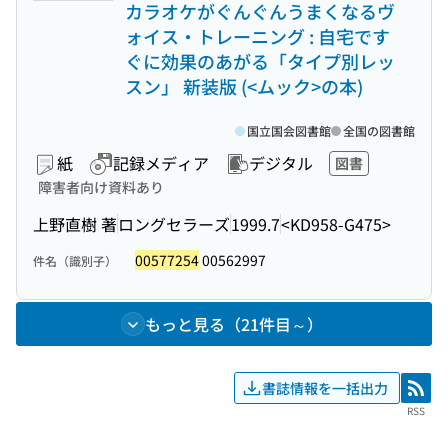
カラオケがぐんぐんうまくなるヴ
ォイス・トレーニング : 自宅です
ぐに効果のあがる「タイプ別レッ
スン」 新装版 (<ムック>の本)
国立国会図書館
全国の図書館
紙
記録メディア
デジタル
図書
障害者向け資料あり
上野直樹 著
ロングセラーズ
1999.7
<KD958-G475>
00577254
00562997
件名（識別子）
もっと見る（21件目～）
書誌情報を一括出力
RSS
RSS