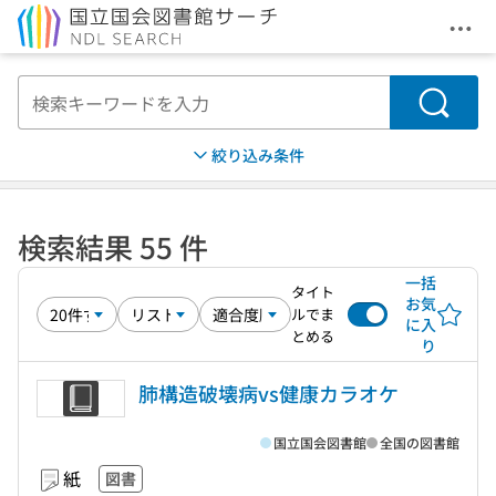
メニ
本文へ移動
検索
絞り込み条件
検索結果 55 件
一括
タイト
お気
ルでま
に入
とめる
り
肺構造破壊病vs健康カラオケ
国立国会図書館
全国の図書館
紙
図書