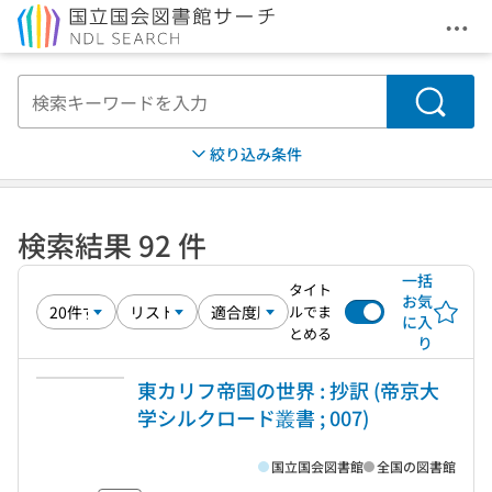
メニ
本文へ移動
検索
絞り込み条件
検索結果 92 件
一括
タイト
お気
ルでま
に入
とめる
り
東カリフ帝国の世界 : 抄訳 (帝京大
学シルクロード叢書 ; 007)
国立国会図書館
全国の図書館