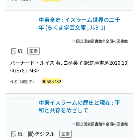
中東全史 : イスラーム世界の二千
年 (ちくま学芸文庫 ; ル9-1)
国立国会図書館
全国の図書館
紙
図書
バーナード・ルイス 著, 白須英子 訳
筑摩書房
2020.10
<GE781-M3>
00585732
件名（識別子）
中東イスラームの歴史と現在 : 平
和と共存をめざして
国立国会図書館
全国の図書館
紙
デジタル
図書