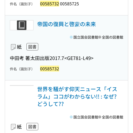
00585732
00585725
件名（識別子）
帝国の復興と啓蒙の未来
国立国会図書館
全国の図書館
紙
図書
中田考 著
太田出版
2017.7
<GE781-L49>
00585732
件名（識別子）
世界を騒がす仰天ニュース「イス
ラム」ココがわからない!! : なぜ?
どうして??
国立国会図書館
全国の図書館
紙
図書