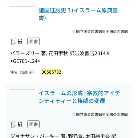
諸国征服史 3 (イスラーム原典叢
書)
国立国会図書館
全国の図書館
紙
図書
バラーズリー 著, 花田宇秋 訳
岩波書店
2014.9
<GE781-L24>
00585732
件名（識別子）
イスラームの形成 : 宗教的アイデ
ンティティーと権威の変遷
国立国会図書館
全国の図書館
紙
図書
ジョナサン・バーキー 著, 野元晋, 太田絵里奈 訳