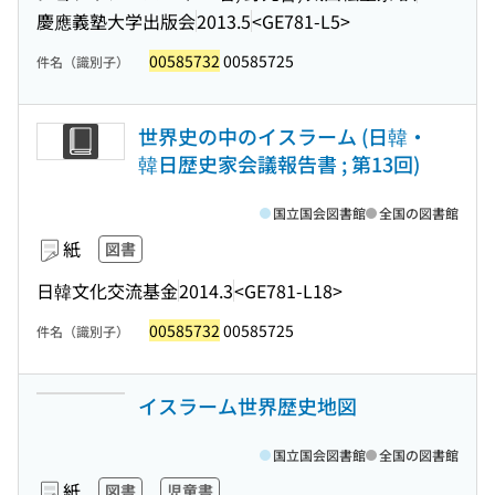
慶應義塾大学出版会
2013.5
<GE781-L5>
00585732
00585725
件名（識別子）
世界史の中のイスラーム (日韓・
韓日歴史家会議報告書 ; 第13回)
国立国会図書館
全国の図書館
紙
図書
日韓文化交流基金
2014.3
<GE781-L18>
00585732
00585725
件名（識別子）
イスラーム世界歴史地図
国立国会図書館
全国の図書館
紙
図書
児童書