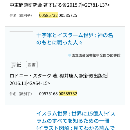
中東問題研究会 著
すばる舎
2015.7
<GE781-L37>
00585732
00585725
件名（識別子）
十字軍とイスラーム世界 : 神の名
のもとに戦った人々
国立国会図書館
全国の図書館
紙
図書
ロドニー・スターク 著, 櫻井康人 訳
新教出版社
2016.11
<GA64-L5>
00575168
00585732
件名（識別子）
イスラム世界 : 世界に15億人!イス
ラムのすべてを知るための一冊
(イラスト図解 : 見てわかる読んで