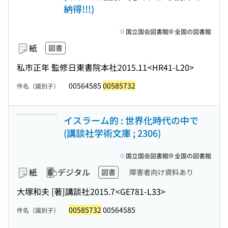
納得!!!)
国立国会図書館
全国の図書館
紙
図書
私市正年 監修
日東書院本社
2015.11
<HR41-L20>
00564585
00585732
件名（識別子）
イスラーム的 : 世界化時代の中で
(講談社学術文庫 ; 2306)
国立国会図書館
全国の図書館
紙
デジタル
図書
障害者向け資料あり
大塚和夫 [著]
講談社
2015.7
<GE781-L33>
00585732
00564585
件名（識別子）