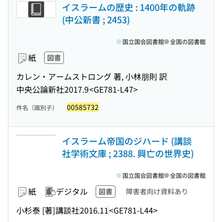
イスラームの歴史 : 1400年の軌跡
(中公新書 ; 2453)
国立国会図書館
全国の図書館
紙
図書
カレン・アームストロング 著, 小林朋則 訳
中央公論新社
2017.9
<GE781-L47>
00585732
件名（識別子）
イスラーム帝国のジハード (講談
社学術文庫 ; 2388. 興亡の世界史)
国立国会図書館
全国の図書館
紙
デジタル
図書
障害者向け資料あり
小杉泰 [著]
講談社
2016.11
<GE781-L44>