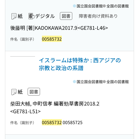
国立国会図書館
全国の図書館
紙
デジタル
図書
障害者向け資料あり
後藤明 [著]
KADOKAWA
2017.9
<GE781-L46>
00585732
件名（識別子）
イスラームは特殊か : 西アジアの
宗教と政治の系譜
国立国会図書館
全国の図書館
紙
図書
柴田大輔, 中町信孝 編著
勁草書房
2018.2
<GE781-L51>
00585732
00585725
件名（識別子）