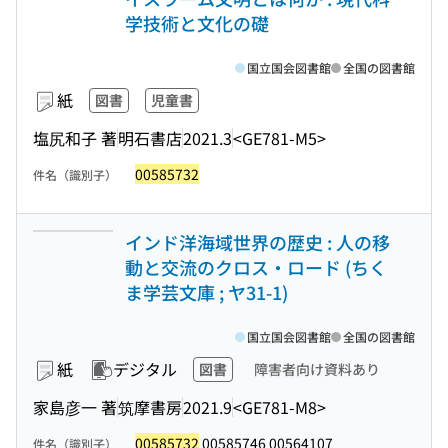
学技術と文化の礎
国立国会図書館
全国の図書館
紙
図書
児童書
塩尻和子 著
明石書店
2021.3
<GE781-M5>
00585732
件名（識別子）
インド洋海域世界の歴史 : 人の移
動と交流のクロス・ロード (ちく
ま学芸文庫 ; ヤ31-1)
国立国会図書館
全国の図書館
紙
デジタル
図書
障害者向け資料あり
家島彦一 著
筑摩書房
2021.9
<GE781-M8>
00585732
00585746 00564107
件名（識別子）