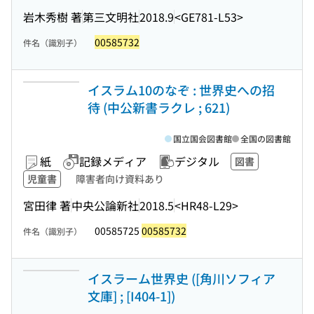
岩木秀樹 著
第三文明社
2018.9
<GE781-L53>
00585732
件名（識別子）
イスラム10のなぞ : 世界史への招
待 (中公新書ラクレ ; 621)
国立国会図書館
全国の図書館
紙
記録メディア
デジタル
図書
児童書
障害者向け資料あり
宮田律 著
中央公論新社
2018.5
<HR48-L29>
00585725
00585732
件名（識別子）
イスラーム世界史 ([角川ソフィア
文庫] ; [I404-1])