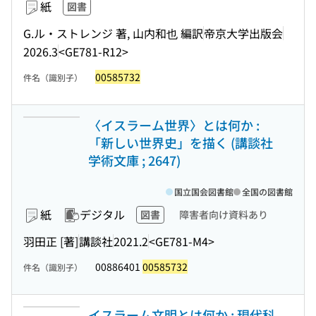
紙
図書
G.ル・ストレンジ 著, 山内和也 編訳
帝京大学出版会
2026.3
<GE781-R12>
00585732
件名（識別子）
〈イスラーム世界〉とは何か :
「新しい世界史」を描く (講談社
学術文庫 ; 2647)
国立国会図書館
全国の図書館
紙
デジタル
図書
障害者向け資料あり
羽田正 [著]
講談社
2021.2
<GE781-M4>
00886401
00585732
件名（識別子）
イスラーム文明とは何か : 現代科