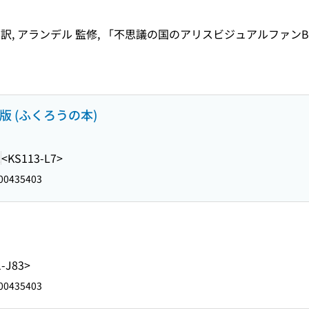
 訳, アランデル 監修, 「不思議の国のアリスビジュアルファンB
 (ふくろうの本)
2
<KS113-L7>
00435403
-J83>
00435403