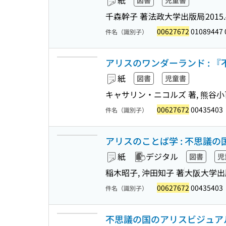
紙
図書
児童書
千森幹子 著
法政大学出版局
2015.
00627672
01089447 
件名（識別子）
アリスのワンダーランド : 『
紙
図書
児童書
キャサリン・ニコルズ 著, 熊谷小
00627672
00435403
件名（識別子）
アリスのことば学 : 不思議
紙
デジタル
図書
児
稲木昭子, 沖田知子 著
大阪大学出
00627672
00435403
件名（識別子）
不思議の国のアリスビジュアル