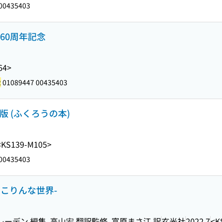
00435403
160周年記念
64>
2
01089447 00435403
 (ふくろうの本)
<KS139-M105>
00435403
こりんな世界-
ーデン 編集, 高山宏 翻訳監修, 富原まさ江 訳
玄光社
2022.7
<K