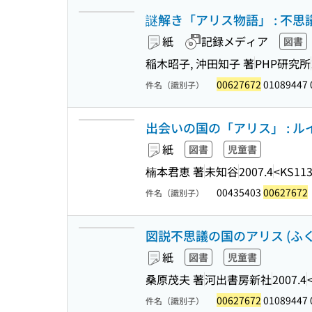
謎解き「アリス物語」 : 不思議の
紙
記録メディア
図書
稲木昭子, 沖田知子 著
PHP研究所
00627672
01089447 
件名（識別子）
出会いの国の「アリス」 : 
紙
図書
児童書
楠本君恵 著
未知谷
2007.4
<KS11
00435403
00627672
件名（識別子）
図説不思議の国のアリス (ふ
紙
図書
児童書
桑原茂夫 著
河出書房新社
2007.4
00627672
01089447 
件名（識別子）