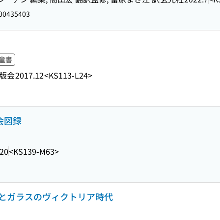
00435403
童書
版会
2017.12
<KS113-L24>
会図録
20
<KS139-M63>
 鉄とガラスのヴィクトリア時代