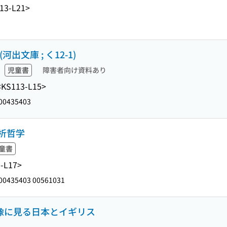
13-L21>
文庫 ; く12-1)
児童書
障害者向け資料あり
<KS113-L15>
00435403
析哲学
童書
-L17>
00435403 00561031
図像に見る日本とイギリス