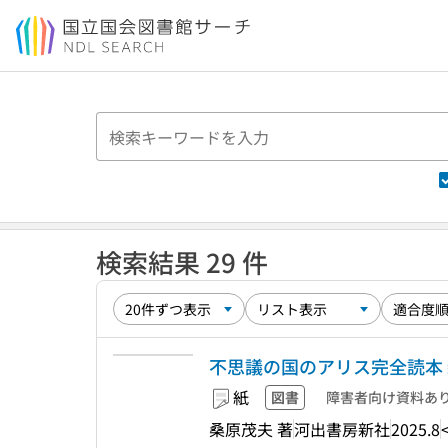
本文へ移動
検索結果 29 件
不思議の国のアリス完全読本 新装版
紙
図書
障害者向け資料あ
桑原茂夫 著
河出書房新社
2025.8