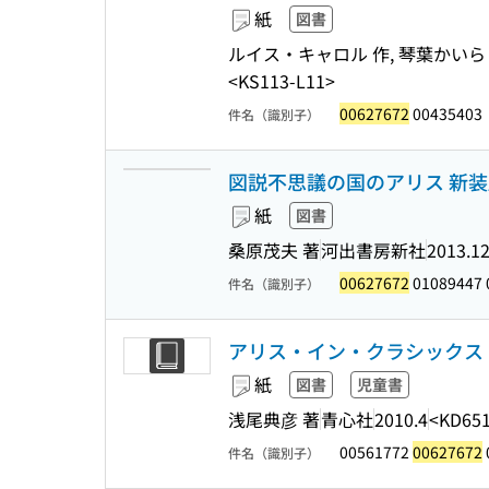
紙
図書
ルイス・キャロル 作, 琴葉かいら
<KS113-L11>
00627672
00435403
件名（識別子）
図説不思議の国のアリス 新装版
紙
図書
桑原茂夫 著
河出書房新社
2013.1
00627672
01089447 
件名（識別子）
アリス・イン・クラシックス
紙
図書
児童書
浅尾典彦 著
青心社
2010.4
<KD651
00561772
00627672
件名（識別子）