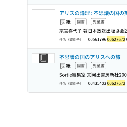
アリスの論理 : 不思議の国の英語
紙
図書
児童書
宗宮喜代子 著
日本放送出版協会
2
00561796
00627672
件名（識別子）
不思議の国のアリスへの旅
紙
図書
児童書
Sortie編集室 文
河出書房新社
200
00435403
00627672
件名（識別子）