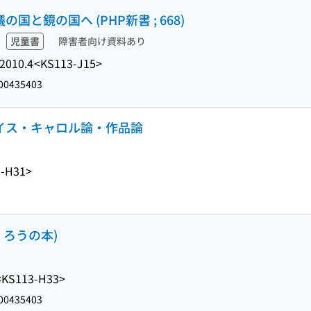
国と鏡の国へ (PHP新書 ; 668)
児童書
障害者向け資料あり
2010.4
<KS113-J15>
00435403
ルイス・キャロル論・作品論
3-H31>
くろうの本)
<KS113-H33>
00435403