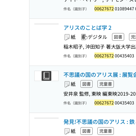
00627672
01089447 
件名（識別子）
アリスのことば学 2
紙
デジタル
図書
児
稲木昭子, 沖田知子 著
大阪大学出
00627672
00435403
件名（識別子）
不思議の国のアリス展 : 展覧
紙
図書
児童書
安井泉 監修, 東映 編
東映
2019-20
00627672
00435403
件名（識別子）
発見!不思議の国のアリス :
紙
図書
児童書