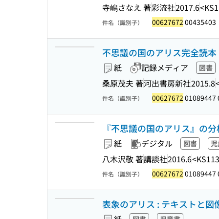
寺嶋さなえ 著
彩流社
2017.6
<KS1
00627672
00435403
件名（識別子）
不思議の国のアリス完全読本 (河出
紙
記録メディア
図書
桑原茂夫 著
河出書房新社
2015.8
00627672
01089447 
件名（識別子）
『不思議の国のアリス』の分
紙
デジタル
図書
児
八木沢敬 著
講談社
2016.6
<KS113
00627672
01089447 
件名（識別子）
表象のアリス : テキストと