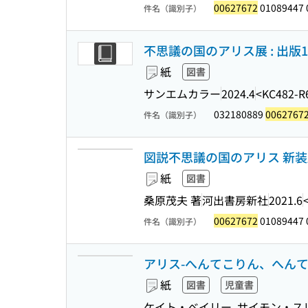
00627672
01089447 
件名（識別子）
不思議の国のアリス展 : 出版
紙
図書
サンエムカラー
2024.4
<KC482-R
032180889
0062767
件名（識別子）
図説不思議の国のアリス 新装版
紙
図書
桑原茂夫 著
河出書房新社
2021.6
00627672
01089447 
件名（識別子）
アリス-へんてこりん、へんて
紙
図書
児童書
ケイト・ベイリー, サイモン・スレ