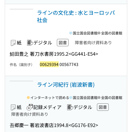
ラインの文化史 : 水とヨーロッパ
社会
国立国会図書館
全国の図書館
紙
デジタル
図書
障害者向け資料あり
鯖田豊之 著
刀水書房
1995.2
<GG441-E54>
00629394
00567743
件名（識別子）
ライン河紀行 (岩波新書)
インターネットで読める
国立国会図書館
全国の図書館
紙
記録メディア
デジタル
図書
障害者向け資料あり
吾郷慶一 著
岩波書店
1994.8
<GG176-E92>