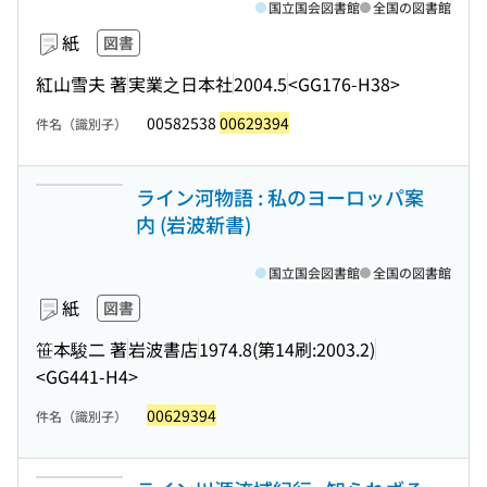
国立国会図書館
全国の図書館
紙
図書
紅山雪夫 著
実業之日本社
2004.5
<GG176-H38>
00582538
00629394
件名（識別子）
ライン河物語 : 私のヨーロッパ案
内 (岩波新書)
国立国会図書館
全国の図書館
紙
図書
笹本駿二 著
岩波書店
1974.8(第14刷:2003.2)
<GG441-H4>
00629394
件名（識別子）