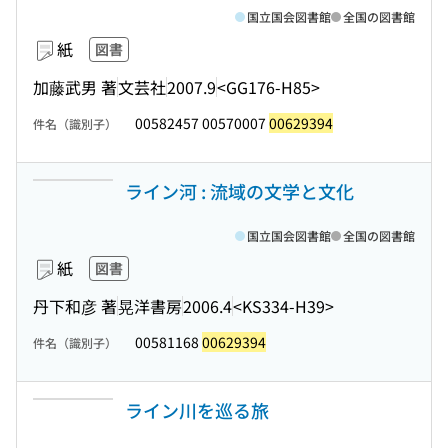
国立国会図書館
全国の図書館
紙
図書
加藤武男 著
文芸社
2007.9
<GG176-H85>
00582457 00570007
00629394
件名（識別子）
ライン河 : 流域の文学と文化
国立国会図書館
全国の図書館
紙
図書
丹下和彦 著
晃洋書房
2006.4
<KS334-H39>
00581168
00629394
件名（識別子）
ライン川を巡る旅