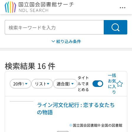
メニ
本文へ移動
検索
絞り込み条件
検索結果 16 件
一括
タイト
お気
ルでま
に入
とめる
り
ライン河文化紀行 : 恋する女たち
の物語
国立国会図書館
全国の図書館