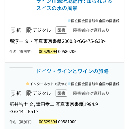
ライン川源流域紀行 : 知られざる
スイスの水の風景
国立国会図書館
全国の図書館
紙
デジタル
図書
障害者向け資料あり
堀淳一 文・写真
東京書籍
2000.8
<GG475-G38>
00629394
00580206
件名（識別子）
ドイツ・ラインとワインの旅路
インターネットで読める
国立国会図書館
全国の図書館
紙
デジタル
図書
障害者向け資料あり
新井皓士 文, 津田孝二 写真
東京書籍
1994.9
<GG441-E51>
00629394
00581000
件名（識別子）