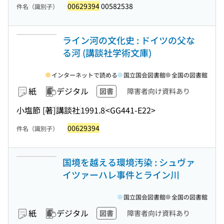
00629394
00582538
件名（識別子）
ライン河の文化史 : ドイツの父な
る河 (講談社学術文庫)
インターネットで読める
国立国会図書館
全国の図書館
紙
デジタル
図書
障害者向け資料あり
小塩節 [著]
講談社
1991.8
<GG441-E22>
00629394
件名（識別子）
国境を越える環境汚染 : シュヴァ
イツァーハレ事件とライン川
国立国会図書館
全国の図書館
紙
デジタル
図書
障害者向け資料あり