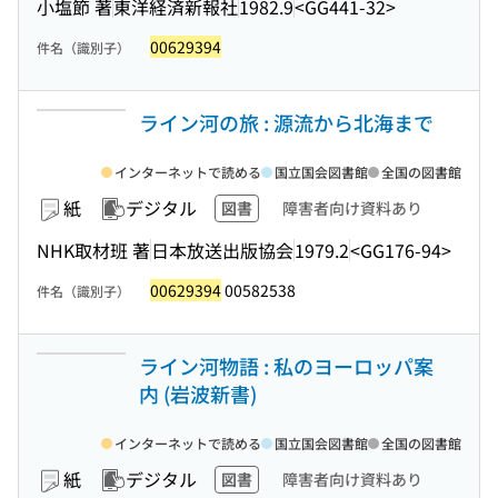
小塩節 著
東洋経済新報社
1982.9
<GG441-32>
00629394
件名（識別子）
ライン河の旅 : 源流から北海まで
インターネットで読める
国立国会図書館
全国の図書館
紙
デジタル
図書
障害者向け資料あり
NHK取材班 著
日本放送出版協会
1979.2
<GG176-94>
00629394
00582538
件名（識別子）
ライン河物語 : 私のヨーロッパ案
内 (岩波新書)
インターネットで読める
国立国会図書館
全国の図書館
紙
デジタル
図書
障害者向け資料あり