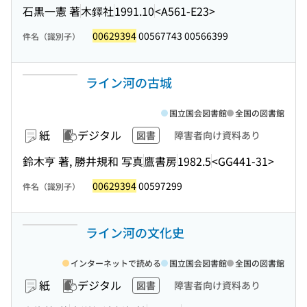
石黒一憲 著
木鐸社
1991.10
<A561-E23>
00629394
00567743 00566399
件名（識別子）
ライン河の古城
国立国会図書館
全国の図書館
紙
デジタル
図書
障害者向け資料あり
鈴木亨 著, 勝井規和 写真
鷹書房
1982.5
<GG441-31>
00629394
00597299
件名（識別子）
ライン河の文化史
インターネットで読める
国立国会図書館
全国の図書館
紙
デジタル
図書
障害者向け資料あり