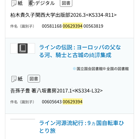
紙
デジタル
図書
柏木貴久子
関西大学出版部
2026.3
<KS334-R11>
00581168
00629394
00563819
件名（識別子）
ラインの伝説 : ヨーロッパの父な
る河、騎士と古城の綺譚集成
国立国会図書館
全国の図書館
紙
図書
吾孫子豊 著
八坂書房
2017.1
<KS334-L32>
00605643
00629394
件名（識別子）
ライン河源流紀行 : 9ヵ国自転車ひ
とり旅