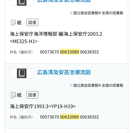
国立国会図書館
全国の図書館
紙
図書
海上保安庁海洋情報部 編
海上保安庁
2003.2
<ME325-H1>
00573670
00633989
00638302
件名（識別子）
広島湾及安芸灘潮流図
国立国会図書館
全国の図書館
紙
図書
海上保安庁
1993.3
<YP19-H19>
00573670
00633989
00638302
件名（識別子）