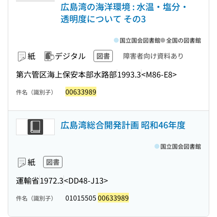
広島湾の海洋環境 : 水温・塩分・
透明度について その3
国立国会図書館
全国の図書館
紙
デジタル
図書
障害者向け資料あり
第六管区海上保安本部水路部
1993.3
<M86-E8>
00633989
件名（識別子）
広島湾総合開発計画 昭和46年度
国立国会図書館
紙
図書
運輸省
1972.3
<DD48-J13>
01015505
00633989
件名（識別子）