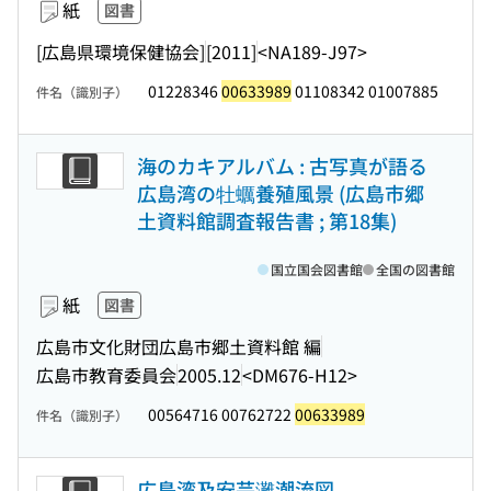
紙
図書
[広島県環境保健協会]
[2011]
<NA189-J97>
01228346
00633989
01108342 01007885
件名（識別子）
海のカキアルバム : 古写真が語る
広島湾の牡蠣養殖風景 (広島市郷
土資料館調査報告書 ; 第18集)
国立国会図書館
全国の図書館
紙
図書
広島市文化財団広島市郷土資料館 編
広島市教育委員会
2005.12
<DM676-H12>
00564716 00762722
00633989
件名（識別子）
広島湾及安芸灘潮流図