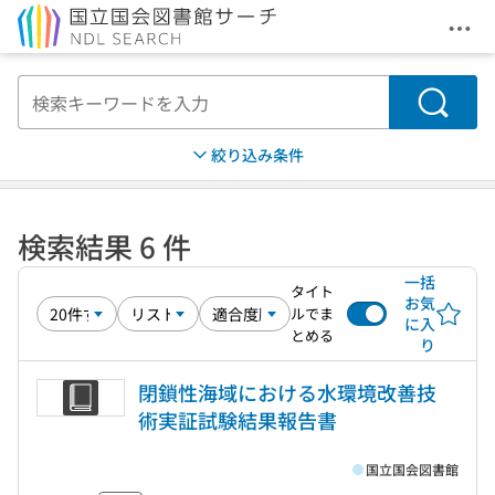
メニ
本文へ移動
検索
絞り込み条件
検索結果 6 件
一括
タイト
お気
ルでま
に入
とめる
り
閉鎖性海域における水環境改善技
術実証試験結果報告書
国立国会図書館