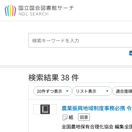
本文へ移動
検索結果 38 件
農業振興地域制度事務必携 令
紙
図書
全国農地保有合理化協会 編集
全