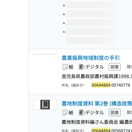
農業振興地域制度の手引
紙
デジタル
図書
障
鹿児島県農政部農村振興課
1998.
00644864
00740778
件名（識別子）
農地制度資料 第2巻 (構造政策
紙
デジタル
図書
障
農地制度資料編さん委員会 編
農
00644864
00568724 
件名（識別子）