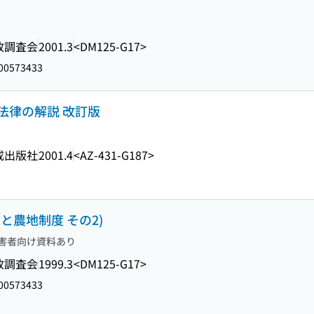
政調査会
2001.3
<DM125-G17>
00573433
法律の解説 改訂版
成出版社
2001.4
<AZ-431-G187>
と農地制度 その2)
害者向け資料あり
政調査会
1999.3
<DM125-G17>
00573433