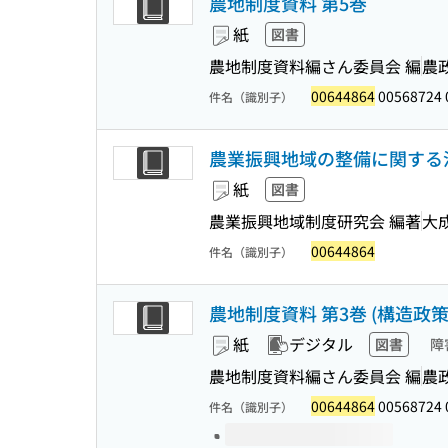
農地制度資料 第5巻
紙
図書
農地制度資料編さん委員会 編
農
00644864
00568724 
件名（識別子）
農業振興地域の整備に関する
紙
図書
農業振興地域制度研究会 編著
大
00644864
件名（識別子）
農地制度資料 第3巻 (構造政策
紙
デジタル
図書
障
農地制度資料編さん委員会 編
農
00644864
00568724 
件名（識別子）
このタイトルの巻号