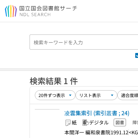
本文へ移動
検索結果 1 件
凌雲集索引 (索引叢書 ; 24)
紙
デジタル
図書
障
本間洋一 編
和泉書院
1991.12
<KG