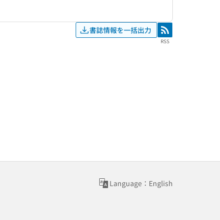
書誌情報を一括出力
RSS
RSS
Language：English